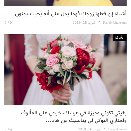
أشياء إن فعلها زوجك فهذا يدل على أنه يحبك بجنون
Rabab-Chakroun
فبراير 18, 2019
0
الأناقة
بغيتي تكوني مميزة في عرسك، خرجي على المألوف
واختاري البوكي لي يناسبك من هاد…
Hajar-Chaieb
فبراير 16, 2019
0