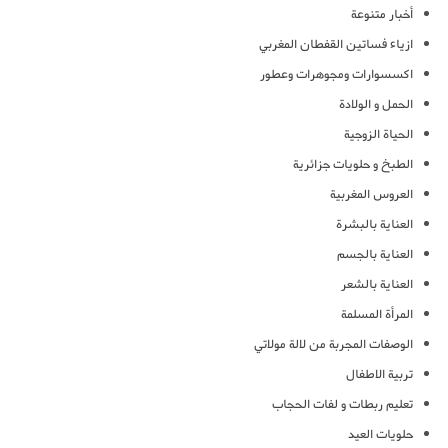
أخبار متنوعة
ازياء فساتين القفطان المغربي
اكسسوارات ومجوهرات وعطور
الحمل و الولادة
الحياة الزوجية
الطبخ و حلويات جزائرية
العروس المغربية
العناية بالبشرة
العناية بالجسم
العناية بالشعر
المرأة المسلمة
الوصفات المجربة من لالة مولاتي
تربية الاطفال
تعليم ربطات و لفات الحجاب
حلويات العيد