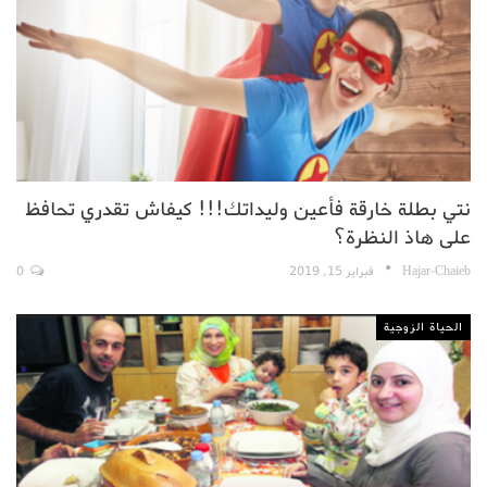
نتي بطلة خارقة فأعين وليداتك!!! كيفاش تقدري تحافظ
على هاذ النظرة؟
Hajar-Chaieb
فبراير 15, 2019
0
الحياة الزوجية