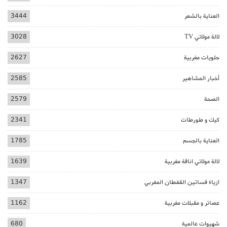
العناية بالشعر
3444
لالة مولاتي TV
3028
حلويات مغربية
2627
أخبار المشاهير
2585
الصحة
2579
كيك و طورطات
2341
العناية بالجسم
1785
لالة مولاتي اناقة مغربية
1639
ازياء فساتين القفطان المغربي
1347
عصائر و مقبلات مغربية
1162
شهيوات عالمية
680