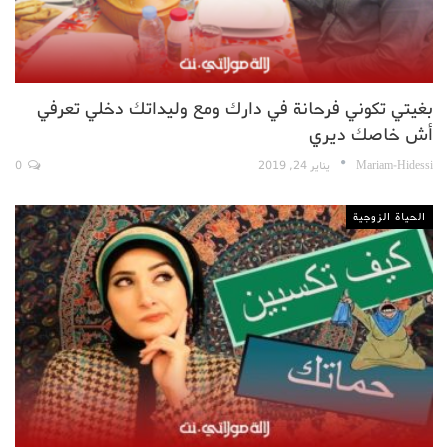
بغيتي تكوني فرحانة في دارك ومع وليداتك دخلي تعرفي
أش خاصك ديري
Mariam-Hidessi
يناير 24, 2019
0
الحياة الزوجية