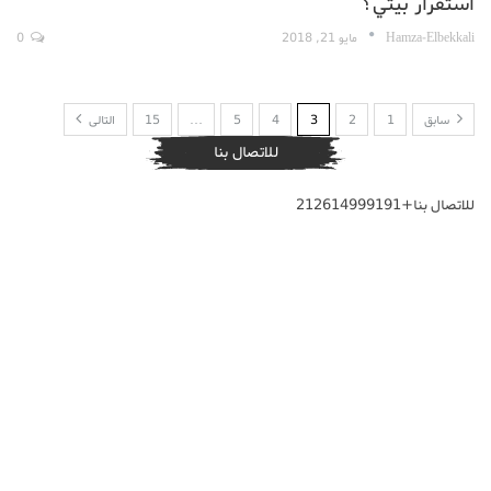
استقرار بيتي؟
Hamza-Elbekkali
مايو 21, 2018
0
سابق
1
2
3
4
5
…
15
التالى
للاتصال بنا
للاتصال بنا+212614999191