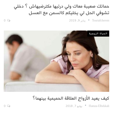
حماتك صعيبة معاك ولي درتيها مكترضيهاش ؟ دخلي
تشوفي الحل لي يخليكم كالسمن مع العسل
TouriaIcherem
يناير 9, 2019
0
الحياة الزوجية
كيف يعيد الأزواج العلاقة الحميمية بينهما؟
Hamza-Elbekkali
يوليو 7, 2018
0