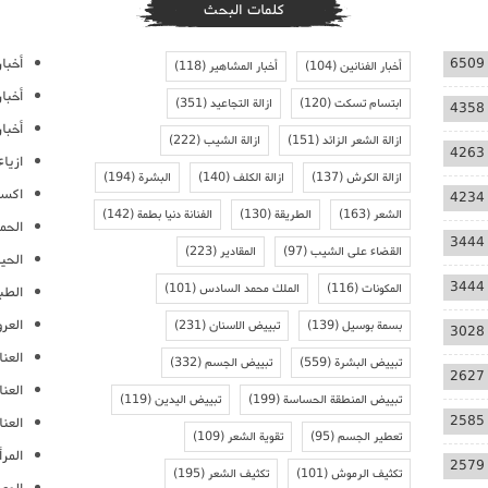
كلمات البحث
أخبار
6509
أخبار الفنانين
(104)
أخبار المشاهير
(118)
أخبا
ابتسام تسكت
(120)
ازالة التجاعيد
(351)
4358
أخبار
ازالة الشعر الزائد
(151)
ازالة الشيب
(222)
4263
ازيا
ازالة الكرش
(137)
ازالة الكلف
(140)
البشرة
(194)
اكسس
4234
الشعر
(163)
الطريقة
(130)
الفنانة دنيا بطمة
(142)
الحمل
3444
القضاء على الشيب
(97)
المقادير
(223)
الحيا
3444
المكونات
(116)
الملك محمد السادس
(101)
الطب
العر
بسمة بوسيل
(139)
تبييض الاسنان
(231)
3028
العنا
تبييض البشرة
(559)
تبييض الجسم
(332)
2627
العن
تبييض المنطقة الحساسة
(199)
تبييض اليدين
(119)
2585
العنا
تعطير الجسم
(95)
تقوية الشعر
(109)
المرأ
2579
تكثيف الرموش
(101)
تكثيف الشعر
(195)