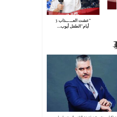
“عشت العــ..ــذاب 3
أيام”الطفل أيوب…