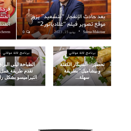
فرحة
بعد حادث الإنفجار “بنسعيد” يزور
المشا
موقع تصوير فيلم “غلادياتور2”
المن
Salma-Makouar
يونيو 15, 2023
0
Icherem
برنامج لالة مولاتي
برنامج لالة مولاتي
تحضير ” السيڭار الكفتة
الطباخة ليلى البرا
و بيشاميل” بطريقة
تقدم طريقة عمل
سهلة…
التيراميسو بشكل را