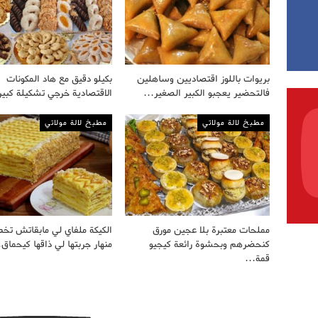
بريوات باللوز اقتصاديين وساهلين
بكيلو دقيق مع هاد المكونات
فالتحضير يعجبو الكبير الصغير…
الاقتصادية خرجي تشكيلة كب
مطبخ لالة مولاتي
مطبخ لالة مولاتي
مملحات معتبرة بلا عجين مورق
الكيكة ملفاي لي مابقاتش تخط
كنحضرهم وبحشوة رائعة كيجيو
منهار جربتها لي ذاقها كيحما
قمة…