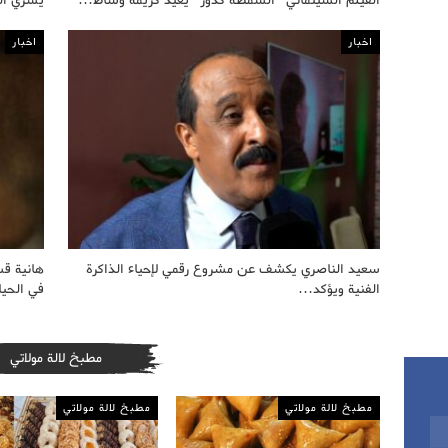
الفيلم السينمائي “السمطة كدور” يعيد كريمة وساط…
يسري ال
اخبار
اخبار
سعيد الناصري يكشف عن مشروع رقمي لإحياء الذاكرة
هانية قس
الفنية ويؤكد…
في الحي
مطبخ لالة مولاتي
مطبخ لالة مولاتي
مطبخ لالة مولاتي