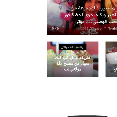
 هستيرية لمجموعة من
هير وبكاء رجوى لحظة فوز
تخب الوطني…. مؤثر
Touria
نوفمبر 27, 2022
0
برنامج لالة مولاتي
ق
طريقة عمل كب كيك
سهل من مطبخ لالة
ئع
مولاتي.نت