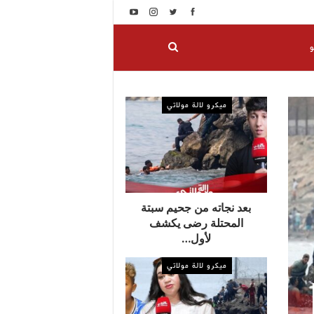
و
ميكرو لالة مولاتي
بعد نجاته من جحيم سبتة
المحتلة رضى يكشف
لأول…
ميكرو لالة مولاتي