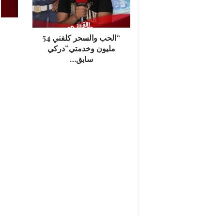
“الحب والسحر كلفني 54
مليون وخدمتي”دركي
سابق…