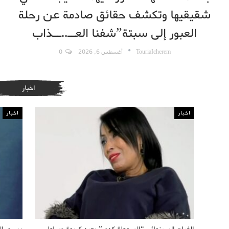
شقيقيها وتكشف حقائق صادمة عن رحلة
العبور إلى سبتة”شفنا العــ..ــذاب
TouriaIcherem
أغسطس 6, 2026
0
اخبار
اخبار
اخبار