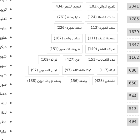
الوص
2341
تلميع الاواني
(103)
تنعيم الشعر
(434)
تربية
حالات الشفاء
(124)
دنيا بطمة
(761)
تعلي
1785
سعد المجرد
(113)
سعد لمجرد
(226)
حلوي
1639
حلوي
سعيدة شرف
(111)
سلمى رشيد
(167)
1347
ديكو
صباغة الشعر
(140)
طريقة التحضير
(151)
شهيو
1162
عدد الاصابات
(151)
فن
(427)
فوائد
(109)
شهيو
680
كيكة
(117)
كيكة بالشكلاط
(97)
ليلى الحديوي
(97)
شهيو
مشاهير
(428)
وصفة
(156)
وصفة لزيادة الوزن
(138)
650
صور 
عصائ
544
لالة م
513
لالة 
494
مطبخ
مكيا