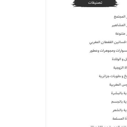
تصنيفات
 المجتمع
ر المشاهير
 متنوعة
ء فساتين القفطان المغربي
وارات ومجوهرات وعطور
 و الولادة
ة الزوجية
خ و حلويات جزائرية
وس المغربية
ية بالبشرة
اية بالجسم
ية بالشعر
ة المسلمة