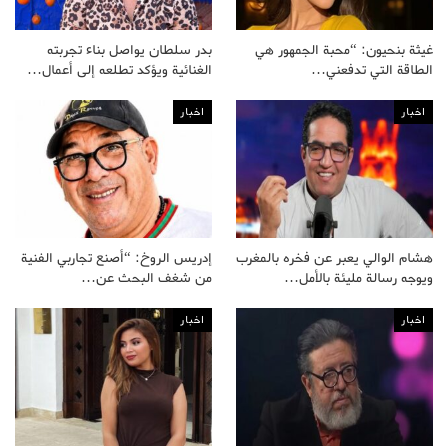
غيثة بنحيون: “محبة الجمهور هي
بدر سلطان يواصل بناء تجربته
الطاقة التي تدفعني…
الغنائية ويؤكد تطلعه إلى أعمال…
اخبار
اخبار
هشام الوالي يعبر عن فخره بالمغرب
إدريس الروخ: “أصنع تجاربي الفنية
ويوجه رسالة مليئة بالأمل…
من شغف البحث عن…
اخبار
اخبار