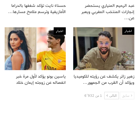
عبد الرحيم المنياري يستحضر
حسناء نايت تؤكد شغفها بالدراما
إنجازات المنتخب المغربي ويعبر
الأمازيغية وترسم ملامح مسارها…
عن…
اخبار
اخبار
زهير زائر يكشف عن رؤيته للكوميديا
ياسين بونو يؤكد لأول مرة خبر
ويؤكد أن القرب من الجمهور…
انفصاله عن زوجته إيمان خلاد
سابق
التالى
1 من 6٬932