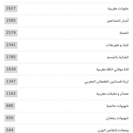
حلويات مغربية
2627
أخبار المشاهير
2585
الصحة
2579
كيك و طورطات
2341
العناية بالجسم
1785
لالة مولاتي اناقة مغربية
1639
ازياء فساتين القفطان المغربي
1347
عصائر و مقبلات مغربية
1162
شهيوات عالمية
680
شهيوات رمضان
650
وصفات لانقاص الوزن
544