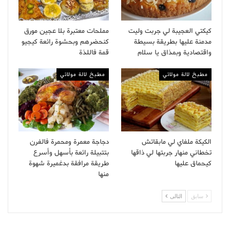
كيكتي العجيبة لي جربت وليت
مملحات معتبرة بلا عجين مورق
مدمنة عليها بطريقة بسيطة
كنحضرهم وبحشوة رائعة كيجيو
واقتصادية وبمذاق يا سلام
قمة فاللذة
مطبخ لالة مولاتي
مطبخ لالة مولاتي
الكيكة ملفاي لي مابقاتش
دجاجة معمرة ومحمرة فالفرن
تخطاني منهار جربتها لي ذاقها
بتتبيلة رائعة بأسهل وأسرع
كيحماق عليها
طريقة مرافقة بدغميرة شهوة
منها
سابق
التالى