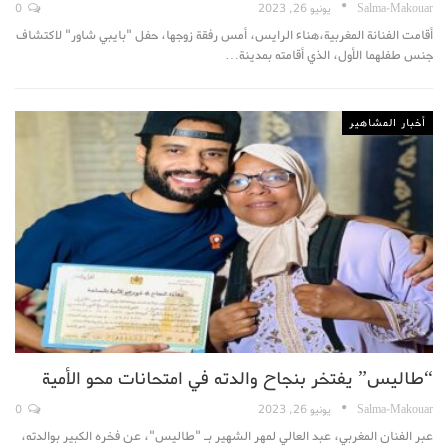
Salma-Makouar
يونيو 26, 2023
0
أقامت الفنانة المغربية،هناء الرايس، أمس رفقة زوجها، حفل "بايبي شاور" لاكتشاف
جنس طفلهما الأول، الذي أقامته بمدينة…
أخبار المشاهير
“طاليس” يفتخر بنجاح والدته في امتحانات محو الأمية
Salma-Makouar
يونيو 26, 2023
0
عبر الفنان المغربي، عبد العالي لمهر الشهير بـ "طاليس"، عن فخره الكبير بوالدته،