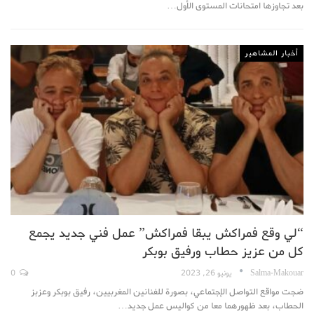
بعد تجاوزها امتحانات المستوى الأول…
أخبار المشاهير
“لي وقع فمراكش يبقا فمراكش” عمل فني جديد يجمع
كل من عزيز حطاب ورفيق بوبكر
Salma-Makouar
يونيو 26, 2023
0
ضجت مواقع التواصل الإجتماعي، بصورة للفنانين المغربيين، رفيق بوبكر وعزبز
الحطاب، بعد ظهورهما معا من كواليس عمل جديد…