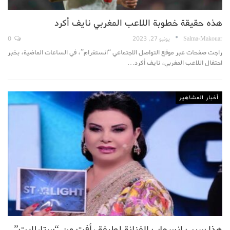
هذه حقيقة خطوبة اللاعب المغربي نايف أكرد
Salma-Makouar
يونيو 27, 2023
0
راجت صفحات عبر موقع التواصل الاجتماعي “انستغرام”، في الساعات الماضية، بخبر
احتفال اللاعب المغربي، نايف أكرد…
أخبار المشاهير
هذا سبب انسحاب الفنانة لطيفة رأفت من “ستارلايت”