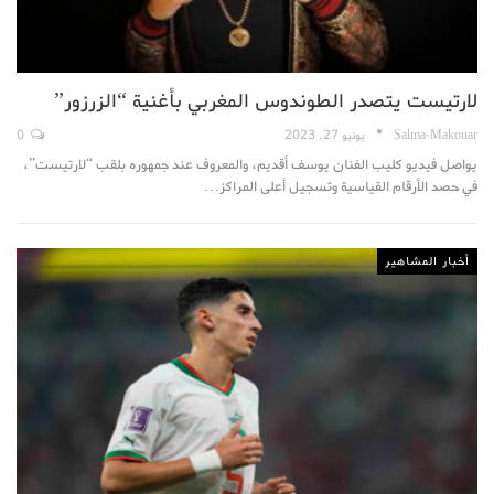
لارتيست يتصدر الطوندوس المغربي بأغنية “الزرزور”
Salma-Makouar
يونيو 27, 2023
0
يواصل فيديو كليب الفنان يوسف أقديم، والمعروف عند جمهوره بلقب “لارتيست”،
في حصد الأرقام القياسية وتسجيل أعلى المراكز…
أخبار المشاهير