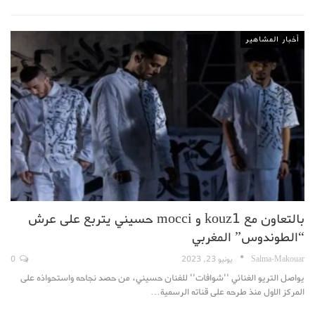
أخبار المشاهير
بالتعاون مع kouz1 و mocci حسيني يتربع على عرش
“الطوندوس” المغربي
Salma-Makouar
يونيو 23, 2023
0
يواصل التريو الغنائي ''شوافات'' للفنان حسيني، من حصد نجاحه واستحواذه على
المركز الاول منذ طرحه على قناته الرسمية…