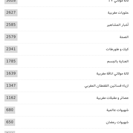
لالة مولاتي TV
3028
حلويات مغربية
2627
أخبار المشاهير
2585
الصحة
2579
كيك و طورطات
2341
العناية بالجسم
1785
لالة مولاتي اناقة مغربية
1639
ازياء فساتين القفطان المغربي
1347
عصائر و مقبلات مغربية
1162
شهيوات عالمية
680
شهيوات رمضان
650