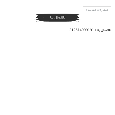
المشاركات القديمة
للاتصال بنا
للاتصال بنا+212614999191