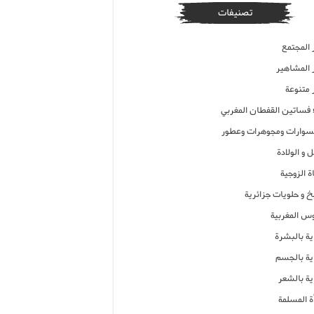
تصنيفات
 المجتمع
ر المشاهير
 متنوعة
ء فساتين القفطان المغربي
وارات ومجوهرات وعطور
 و الولادة
ة الزوجية
خ و حلويات جزائرية
وس المغربية
ية بالبشرة
اية بالجسم
ية بالشعر
ة المسلمة