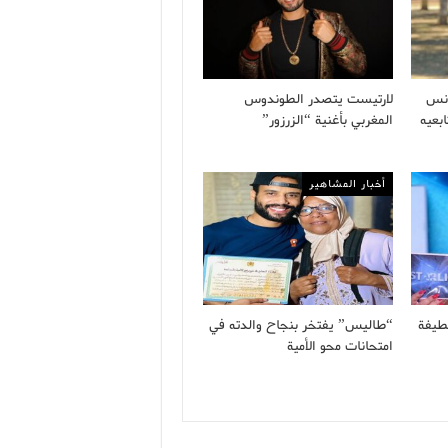
أنس
لارتيست يتصدر الطوندوس
بعيه
المغربي بأغنية “الزرزور”
أخبار المشاهير
طيفة
“طاليس” يفتخر بنجاح والدته في
امتحانات محو الأمية