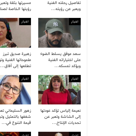
تفاصيل رحلته الفنية
مسيرتها بثقة وتعبر
ويعبر عن رؤيته…
رؤيتها الخاصة لصن
اخبار
اخبار
سعد موفق يسلط الضوء
زهيرة صديق تبرز
على اختياراته الفنية
طموحاتها الفنية وتؤ
ويؤكد تمسكه…
تطلعها إلى آفاق…
اخبار
اخبار
نعيمة إلياس تؤكد عودتها
زهور السليماني تع
إلى الشاشة وتعبر عن
شغفها بالتمثيل وتب
تحديات الإنتاج…
قيمة التنوع في…
اخبار
اخبار