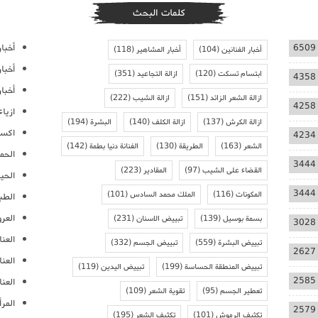
كلمات البحث
أخبار
6509
أخبار الفنانين
(104)
أخبار المشاهير
(118)
أخبا
ابتسام تسكت
(120)
ازالة التجاعيد
(351)
4358
أخبار
ازالة الشعر الزائد
(151)
ازالة الشيب
(222)
4258
ازيا
ازالة الكرش
(137)
ازالة الكلف
(140)
البشرة
(194)
اكسس
4234
الشعر
(163)
الطريقة
(130)
الفنانة دنيا بطمة
(142)
الحمل
3444
القضاء على الشيب
(97)
المقادير
(223)
الحيا
3444
المكونات
(116)
الملك محمد السادس
(101)
الطب
العر
بسمة بوسيل
(139)
تبييض الاسنان
(231)
3028
العنا
تبييض البشرة
(559)
تبييض الجسم
(332)
2627
العن
تبييض المنطقة الحساسة
(199)
تبييض اليدين
(119)
2585
العنا
تعطير الجسم
(95)
تقوية الشعر
(109)
المرأ
2579
تكثيف الرموش
(101)
تكثيف الشعر
(195)