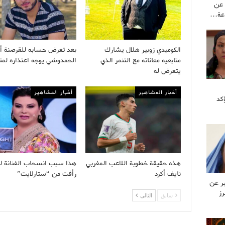
 عن
اعة…
الكوميدي زوبير هلال يشارك
بعد تعرض حسابه للقرصنة 
متابعيه معاناته مع التنمر الذي
الحمدوشي يوجه اعتذاره لمتا
يتعرض له
أخبار المشاهير
أخبار المشاهير
كد
هذه حقيقة خطوبة اللاعب المغربي
هذا سبب انسحاب الفنانة ل
نايف أكرد
رأفت من “ستارلايت”
بر عن
رز
سابق
التالى