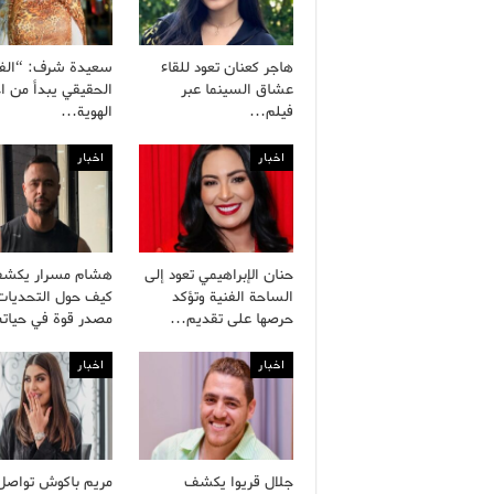
هاجر كعنان تعود للقاء
سعيدة شرف: “الف
عشاق السينما عبر
الحقيقي يبدأ من اح
فيلم…
الهوية…
اخبار
اخبار
حنان الإبراهيمي تعود إلى
هشام مسرار يكش
الساحة الفنية وتؤكد
كيف حول التحديات
حرصها على تقديم…
مصدر قوة في حيات
اخبار
اخبار
جلال قريوا يكشف
مريم باكوش تواصل