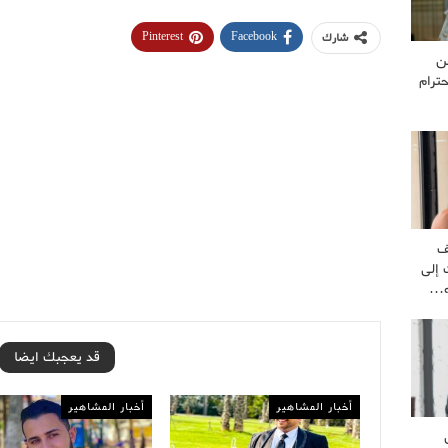
Pinterest
Facebook
شارك
ن
ترام
ف
 إلى
ه…
قد يعجبك ايضا
أخبار المشاهير
أخبار المشاهير