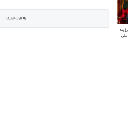
اترك تعليقا
رؤيته
 على