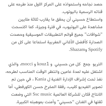
حصد نجاحه واستحواذه على المركز الاول منذ طرحه على
قناته الرسمية باليوتوب.
واستطاع حسيني أن يحقق ما يقارب ثلاثة ملايين
مشاهدة على اليوتيوب، في فترة وجيزة، كما اكتسحت
”شوافات” جميع قوائم التطبيقات الموسيقية وحصدت
الصدارة كأفضل الأغاني المغربية استماعا على كل من
Spotify وShazam.
التريو جمع كل من حسيني و kouz1 و mocci، والذي
اشتغل عليه لمدة عامين وانتظر الوقت المناسب لطرحه،
نفذ تحت إشراف الإدارة الفنية ل Kania ، في حين تم
تصوير الفيديو كليب، رفقة المخرج حسن الكورفطي، أما
الانتاج فكان للشركة العالمية Ssc music التي وضعت
ثقتها في الفنان “حسيني” وآمنت بموهبته الكبيرة.