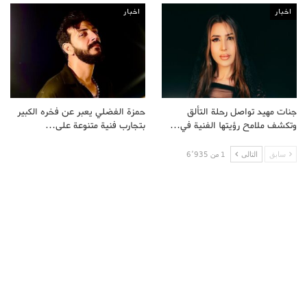
اخبار
اخبار
جنات مهيد تواصل رحلة التألق
حمزة الفضلي يعبر عن فخره الكبير
وتكشف ملامح رؤيتها الفنية في…
بتجارب فنية متنوعة على…
سابق
التالى
1 من 6٬935