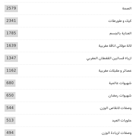
الصحة
2579
كيك و طورطات
2341
العناية بالجسم
1785
لالة مولاتي اناقة مغربية
1639
ازياء فساتين القفطان المغربي
1347
عصائر و مقبلات مغربية
1162
شهيوات عالمية
680
شهيوات رمضان
650
وصفات لانقاص الوزن
544
حلويات العيد
513
وصفات لزيادة الوزن
494