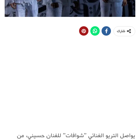
شارك
يواصل التريو الغنائي ”شوافات” للفنان حسيني، من