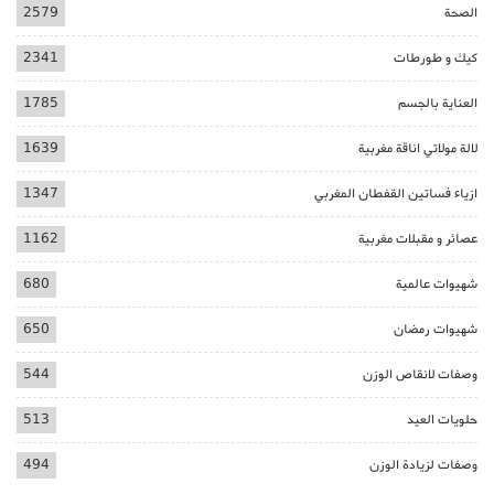
الصحة
2579
كيك و طورطات
2341
العناية بالجسم
1785
لالة مولاتي اناقة مغربية
1639
ازياء فساتين القفطان المغربي
1347
عصائر و مقبلات مغربية
1162
شهيوات عالمية
680
شهيوات رمضان
650
وصفات لانقاص الوزن
544
حلويات العيد
513
وصفات لزيادة الوزن
494