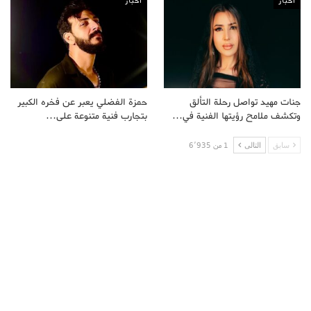
اخبار
اخبار
جنات مهيد تواصل رحلة التألق
حمزة الفضلي يعبر عن فخره الكبير
وتكشف ملامح رؤيتها الفنية في…
بتجارب فنية متنوعة على…
سابق
التالى
1 من 6٬935