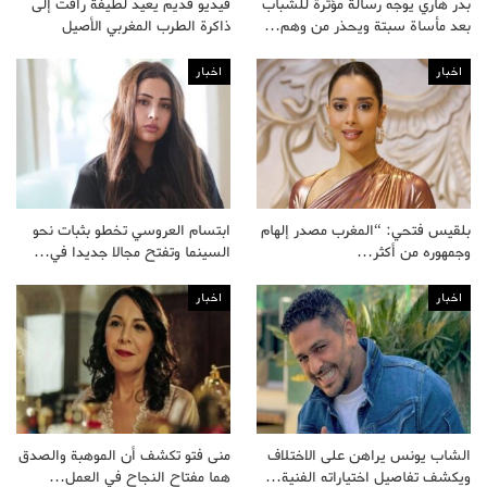
بدر هاري يوجه رسالة مؤثرة للشباب
فيديو قديم يعيد لطيفة رأفت إلى
بعد مأساة سبتة ويحذر من وهم…
ذاكرة الطرب المغربي الأصيل
اخبار
اخبار
بلقيس فتحي: “المغرب مصدر إلهام
ابتسام العروسي تخطو بثبات نحو
وجمهوره من أكثر…
السينما وتفتح مجالا جديدا في…
اخبار
اخبار
الشاب يونس يراهن على الاختلاف
منى فتو تكشف أن الموهبة والصدق
ويكشف تفاصيل اختياراته الفنية…
هما مفتاح النجاح في العمل…