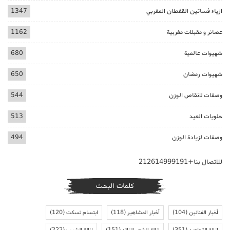
ازياء فساتين القفطان المغربي
1347
عصائر و مقبلات مغربية
1162
شهيوات عالمية
680
شهيوات رمضان
650
وصفات لانقاص الوزن
544
حلويات العيد
513
وصفات لزيادة الوزن
494
للاتصال بنا+212614999191
كلمات البحث
أخبار الفنانين
(104)
أخبار المشاهير
(118)
ابتسام تسكت
(120)
ازالة التجاعيد
(351)
ازالة الشعر الزائد
(151)
ازالة الشيب
(222)