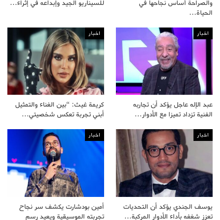
والصراحة أساس نجاحها في
للسيناريو الجيد وإبداعه في إثراء…
الحياة…
اخبار
اخبار
عبد الإله عاجل يؤكد أن تجاربه
كريمة غيث: “بين الغناء والتمثيل
الفنية تزداد تميزا مع الأدوار…
أبني تجربة تعكس شخصيتي…
اخبار
اخبار
يوسف الجندي يؤكد أن التحديات
أمين بودشارت يكشف سر نجاح
تعزز شغفه بأداء الأدوار المركبة…
تجربته الموسيقية ويعيد رسم