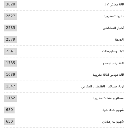
لالة مولاتي TV
3028
حلويات مغربية
2627
أخبار المشاهير
2585
الصحة
2579
كيك و طورطات
2341
العناية بالجسم
1785
لالة مولاتي اناقة مغربية
1639
ازياء فساتين القفطان المغربي
1347
عصائر و مقبلات مغربية
1162
شهيوات عالمية
680
شهيوات رمضان
650