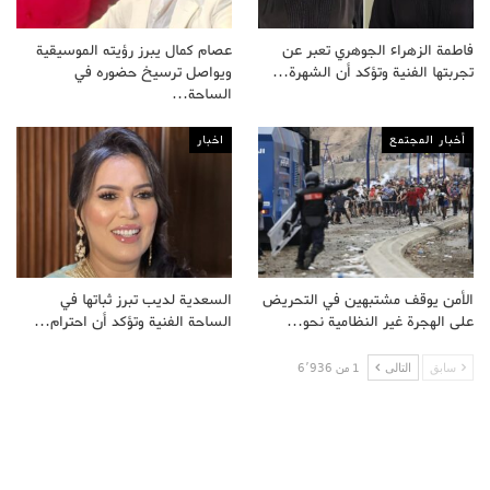
فاطمة الزهراء الجوهري تعبر عن
عصام كمال يبرز رؤيته الموسيقية
تجربتها الفنية وتؤكد أن الشهرة…
ويواصل ترسيخ حضوره في
الساحة…
أخبار المجتمع
اخبار
الأمن يوقف مشتبهين في التحريض
السعدية لديب تبرز ثباتها في
على الهجرة غير النظامية نحو…
الساحة الفنية وتؤكد أن احترام…
سابق
التالى
1 من 6٬936