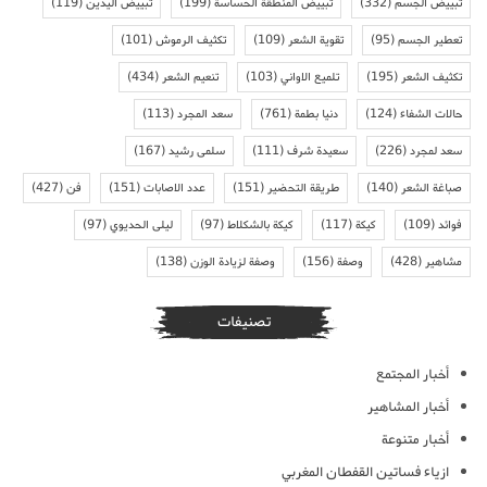
تبييض الجسم
(332)
تبييض المنطقة الحساسة
(199)
تبييض اليدين
(119)
تعطير الجسم
(95)
تقوية الشعر
(109)
تكثيف الرموش
(101)
تكثيف الشعر
(195)
تلميع الاواني
(103)
تنعيم الشعر
(434)
حالات الشفاء
(124)
دنيا بطمة
(761)
سعد المجرد
(113)
سعد لمجرد
(226)
سعيدة شرف
(111)
سلمى رشيد
(167)
صباغة الشعر
(140)
طريقة التحضير
(151)
عدد الاصابات
(151)
فن
(427)
فوائد
(109)
كيكة
(117)
كيكة بالشكلاط
(97)
ليلى الحديوي
(97)
مشاهير
(428)
وصفة
(156)
وصفة لزيادة الوزن
(138)
تصنيفات
أخبار المجتمع
أخبار المشاهير
أخبار متنوعة
ازياء فساتين القفطان المغربي