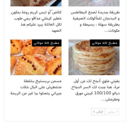
طريقة جديدة لصنع البطاطس
كلاص ّأو ايس كريم روعة بمكون
و البدنجان للمأكولات الصيفية
خطير كيخلي مذاقو يجي طوب
بطريقة سهلة ، بسيطة و
لكل العائلة يبرد عليكم هذ
مكونات…
الصهد
مطبخ لالة مولاتي
مطبخ لالة مولاتي
بغيتي ملوي أنجح لك من أول
مسمن بريستيج بخلطة
مرة. هنا جبت لك السر النجاح
متخطرش على البال خلات
ديالو 100/100 كيجي مورق
جيراني يتصلوا بيا غير من الريحة
ومقرمش…
سابق
التالى