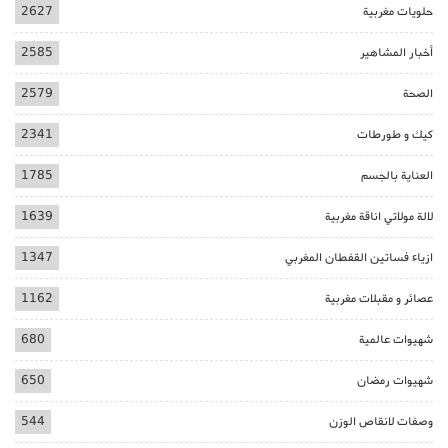
حلويات مغربية
2627
أخبار المشاهير
2585
الصحة
2579
كيك و طورطات
2341
العناية بالجسم
1785
لالة مولاتي اناقة مغربية
1639
ازياء فساتين القفطان المغربي
1347
عصائر و مقبلات مغربية
1162
شهيوات عالمية
680
شهيوات رمضان
650
وصفات لانقاص الوزن
544