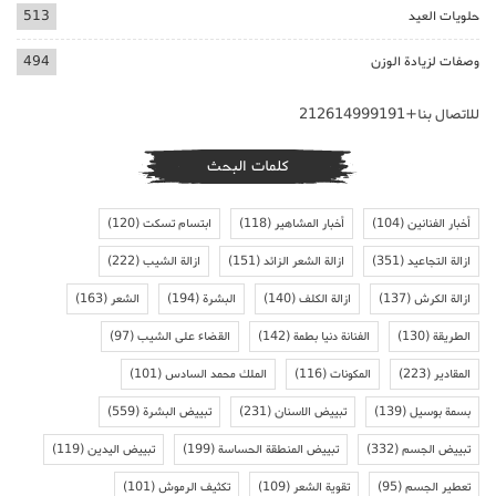
حلويات العيد
513
وصفات لزيادة الوزن
494
للاتصال بنا+212614999191
كلمات البحث
أخبار الفنانين
(104)
أخبار المشاهير
(118)
ابتسام تسكت
(120)
ازالة التجاعيد
(351)
ازالة الشعر الزائد
(151)
ازالة الشيب
(222)
ازالة الكرش
(137)
ازالة الكلف
(140)
البشرة
(194)
الشعر
(163)
الطريقة
(130)
الفنانة دنيا بطمة
(142)
القضاء على الشيب
(97)
المقادير
(223)
المكونات
(116)
الملك محمد السادس
(101)
بسمة بوسيل
(139)
تبييض الاسنان
(231)
تبييض البشرة
(559)
تبييض الجسم
(332)
تبييض المنطقة الحساسة
(199)
تبييض اليدين
(119)
تعطير الجسم
(95)
تقوية الشعر
(109)
تكثيف الرموش
(101)