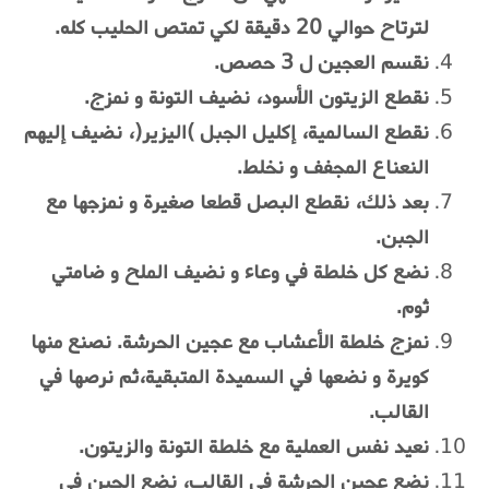
لترتاح حوالي 20 دقيقة لكي تمتص الحليب كله.
نقسم العجين ل 3 حصص.
نقطع الزيتون الأسود، نضيف التونة و نمزج.
نقطع السالمية، إكليل الجبل )اليزير(، نضيف إليهم
النعناع المجفف و نخلط.
بعد ذلك، نقطع البصل قطعا صغيرة و نمزجها مع
الجبن.
نضع كل خلطة في وعاء و نضيف الملح و ضامتي
ثوم.
نمزج خلطة الأعشاب مع عجين الحرشة. نصنع منها
كويرة و نضعها في السميدة المتبقية،ثم نرصها في
القالب.
نعيد نفس العملية مع خلطة التونة والزيتون.
نضع عجين الحرشة في القالب، نضع الجبن في