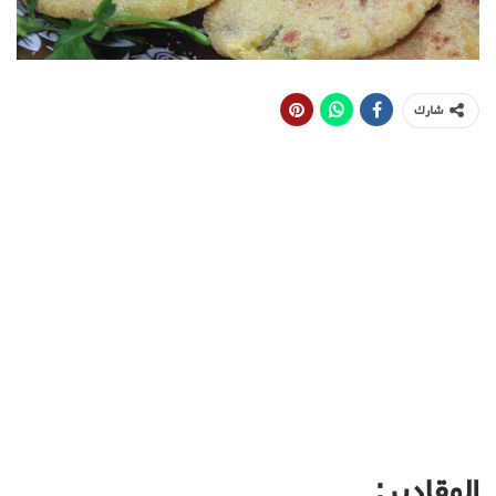
شارك
المقادير: