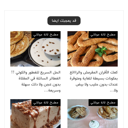
قد يعجبك ايضا
مطبخ لالة مولاتي
مطبخ لالة مولاتي
كعك الأفران المقرمش والرااائع
الحل السريع للفطور والكوتي !!
بمكونات بسيطة للغاية ومتوفرة
الفطائر السائلة في المقلاة
عندك بدون حليب ولا بيض
بدون عجن ولا دلك سهلة
ولا…
وسريعة…
مطبخ لالة مولاتي
مطبخ لالة مولاتي