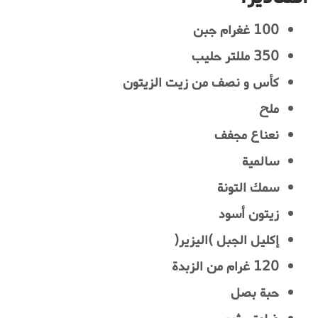
100 غغرام جبن
350 مللتر حليب
كأس و نصف من زيت الزيتون
ملح
نعناع مجفف
سالمية
سمك التونة
زيتون أسود
إكليل الجبل )اليزير(
120 غرام من الزبدة
حبة بصل