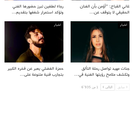
غاني القباج: “أؤمن بأن الفنان
رجاء لطفين تبرز حضورها الفني
الحقيقي لا يتوقف عن…
وتؤكد استمرار شغفها بتقديم…
اخبار
اخبار
جنات مهيد تواصل رحلة التألق
حمزة الفضلي يعبر عن فخره الكبير
وتكشف ملامح رؤيتها الفنية في…
بتجارب فنية متنوعة على…
سابق
التالى
1 من 6٬935