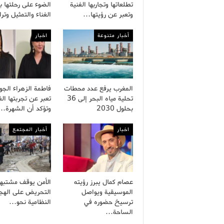
تطلعاتها وتجاربها الفنية
الضوء على رحلتها ب
وتعبر عن رؤيتها…
الغناء والتمثيل وت
أخبار متنوعة
اخبار
المغرب يرفع عدد محطات
فاطمة الزهراء الج
تحلية مياه البحر إلى 36
تعبر عن تجربتها الف
بحلول 2030
وتؤكد أن الشهرة…
اخبار
أخبار المجتمع
عصام كمال يبرز رؤيته
الأمن يوقف مشتبه
الموسيقية ويواصل
التحريض على الهجر
ترسيخ حضوره في
النظامية نحو…
الساحة…