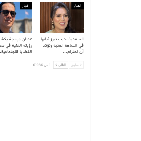
اخبار
اخبار
السعدية لديب تبرز ثباتها
عدنان موحجة يكش
في الساحة الفنية وتؤكد
رؤيته الفنية في معا
أن احترام…
القضايا الاجتماعية
سابق
التالى
1 من 6٬936