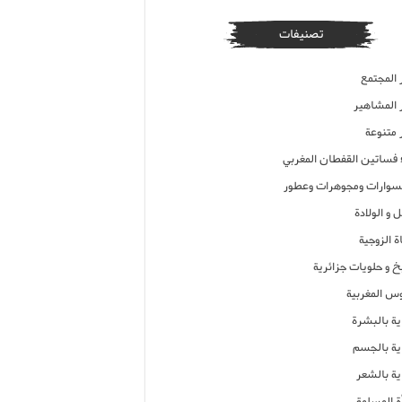
تصنيفات
 المجتمع
ر المشاهير
 متنوعة
ء فساتين القفطان المغربي
وارات ومجوهرات وعطور
 و الولادة
ة الزوجية
خ و حلويات جزائرية
وس المغربية
ية بالبشرة
اية بالجسم
ية بالشعر
ة المسلمة