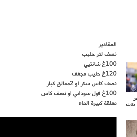
المقادير
نصف لتر حليب
100غ شانتيي
120غ حليب مجفف
نصف كاس سكر او 2معالق كبار
100غ فول سوداني او نصف كاس
عن
معلقة كبيرة الماء
مكانته