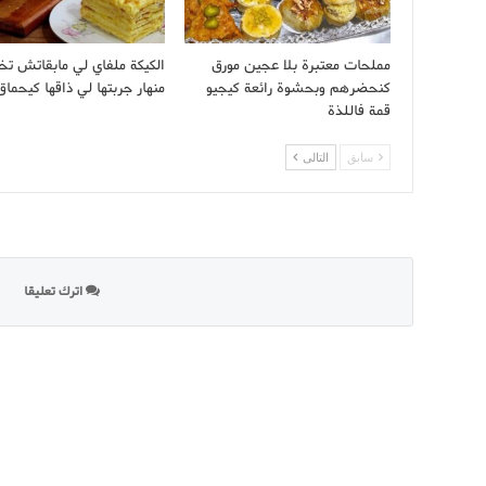
مملحات معتبرة بلا عجين مورق
الكيكة ملفاي لي مابقاتش تخ
كنحضرهم وبحشوة رائعة كيجيو
منهار جربتها لي ذاقها كيحماق
قمة فاللذة
سابق
التالى
اترك تعليقا