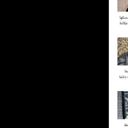
سكها
مكانة
ا
ائما
ط