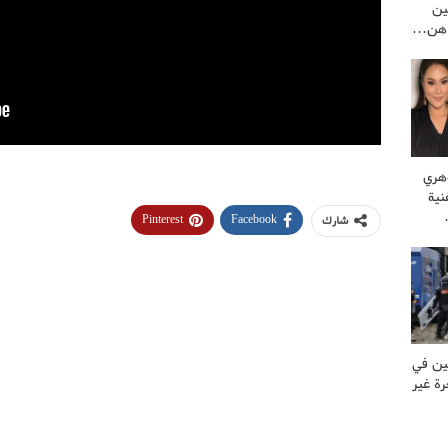
ين
راهن…
وهري
نية
Pinterest
Facebook
شارك
ين في
ة غير