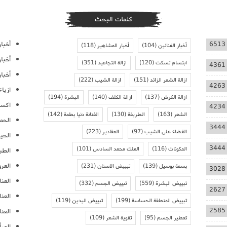
كلمات البحث
أخبار
6513
أخبار الفنانين
(104)
أخبار المشاهير
(118)
أخبا
ابتسام تسكت
(120)
ازالة التجاعيد
(351)
4361
أخبار
ازالة الشعر الزائد
(151)
ازالة الشيب
(222)
4263
ازيا
ازالة الكرش
(137)
ازالة الكلف
(140)
البشرة
(194)
اكسس
4234
الشعر
(163)
الطريقة
(130)
الفنانة دنيا بطمة
(142)
الحمل
3444
القضاء على الشيب
(97)
المقادير
(223)
الحيا
3444
المكونات
(116)
الملك محمد السادس
(101)
الطب
العر
بسمة بوسيل
(139)
تبييض الاسنان
(231)
3028
العنا
تبييض البشرة
(559)
تبييض الجسم
(332)
2627
العن
تبييض المنطقة الحساسة
(199)
تبييض اليدين
(119)
2585
العنا
تعطير الجسم
(95)
تقوية الشعر
(109)
المرأ