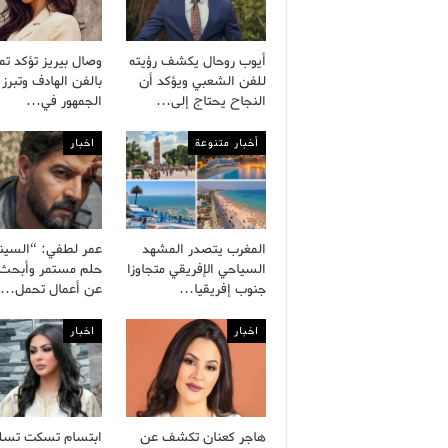
أيوب روحال يكشف رؤيته
وصال بيريز تؤكد تم
للفن الشعبي ويؤكد أن
بالفن الهادف وتبرز 
النجاح يحتاج إلى…
الجمهور في…
أخبار متنوعة
اخبار
المغرب يتصدر المشهد
عمر لطفي: “السينم
السياحي الإفريقي متجاوزا
حلم مستمر وأبحث د
جنوب إفريقيا…
عن أعمال تحمل…
اخبار
اخبار
هاجر كعنان تكشف عن
ابتسام تسكت تسل