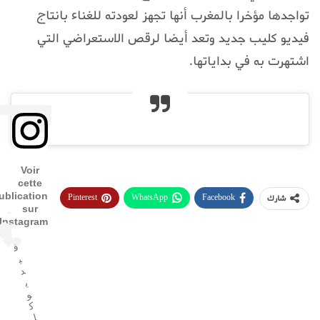
تواجدها مؤخرا بالمغرب أنها تجهز لعودته للغناء بانتاج
فيديو كليب جديد وتعد أيضا لرقص الاستعراضي التي
اشتهرت به في بداياتها.
Voir
cette
ublication
Pinterest
WhatsApp
Facebook
شارك
sur
Instagram
ف
ي
د
ي
و
ك
ل