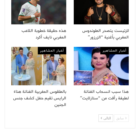
n
g
11 Nov. 2018 à 5 :22 PST
لارتيست يتصدر الطوندوس
هذه حقيقة خطوبة اللاعب
g) le
المغربي بأغنية “الزرزور”
المغربي نايف أكرد
أخبار المشاهير
أخبار المشاهير
هذا سبب انسحاب الفنانة
بالطقوس المغربية الفنانة هناء
لطيفة رأفت من “ستارلايت”
الرايس تقيم حفل كشف جنس
الجنين
سابق
التالى