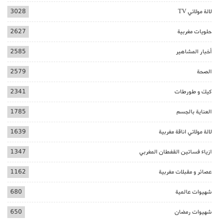
لالة مولاتي TV
3028
حلويات مغربية
2627
أخبار المشاهير
2585
الصحة
2579
كيك و طورطات
2341
العناية بالجسم
1785
لالة مولاتي اناقة مغربية
1639
ازياء فساتين القفطان المغربي
1347
عصائر و مقبلات مغربية
1162
شهيوات عالمية
680
شهيوات رمضان
650