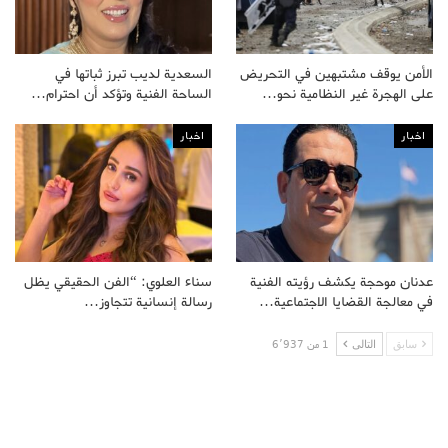
الأمن يوقف مشتبهين في التحريض
السعدية لديب تبرز ثباتها في
على الهجرة غير النظامية نحو…
الساحة الفنية وتؤكد أن احترام…
اخبار
اخبار
عدنان موحجة يكشف رؤيته الفنية
سناء العلوي: “الفن الحقيقي يظل
في معالجة القضايا الاجتماعية…
رسالة إنسانية تتجاوز…
سابق
التالى
1 من 6٬937