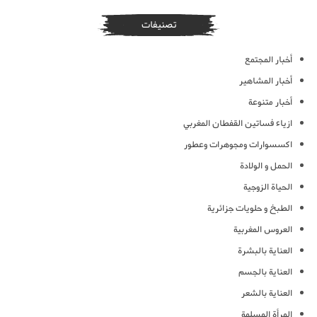
تصنيفات
أخبار المجتمع
أخبار المشاهير
أخبار متنوعة
ازياء فساتين القفطان المغربي
اكسسوارات ومجوهرات وعطور
الحمل و الولادة
الحياة الزوجية
الطبخ و حلويات جزائرية
العروس المغربية
العناية بالبشرة
العناية بالجسم
العناية بالشعر
المرأة المسلمة