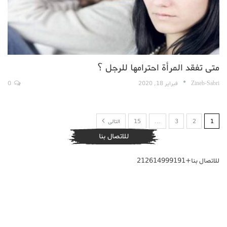
متى تفقد المرأة احترامها للرجل ؟
Zineb-Sabri
فبراير 18, 2020
0
1
2
3
…
15
التالى
للاتصال بنا
للاتصال بنا+212614999191