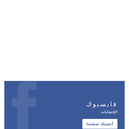
فايسبوك
الإعجابات
أعجبتك صفحتنا