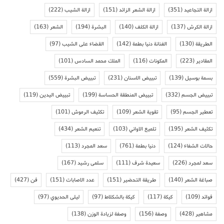
ازالة التجاعيد
(351)
ازالة الشعر الزائد
(151)
ازالة الشيب
(222)
ازالة الكرش
(137)
ازالة الكلف
(140)
البشرة
(194)
الشعر
(163)
الطريقة
(130)
الفنانة دنيا بطمة
(142)
القضاء على الشيب
(97)
المقادير
(223)
المكونات
(116)
الملك محمد السادس
(101)
بسمة بوسيل
(139)
تبييض الاسنان
(231)
تبييض البشرة
(559)
تبييض الجسم
(332)
تبييض المنطقة الحساسة
(199)
تبييض اليدين
(119)
تعطير الجسم
(95)
تقوية الشعر
(109)
تكثيف الرموش
(101)
تكثيف الشعر
(195)
تلميع الاواني
(103)
تنعيم الشعر
(434)
حالات الشفاء
(124)
دنيا بطمة
(761)
سعد المجرد
(113)
سعد لمجرد
(226)
سعيدة شرف
(111)
سلمى رشيد
(167)
صباغة الشعر
(140)
طريقة التحضير
(151)
عدد الاصابات
(151)
فن
(427)
فوائد
(109)
كيكة
(117)
كيكة بالشكلاط
(97)
ليلى الحديوي
(97)
مشاهير
(428)
وصفة
(156)
وصفة لزيادة الوزن
(138)