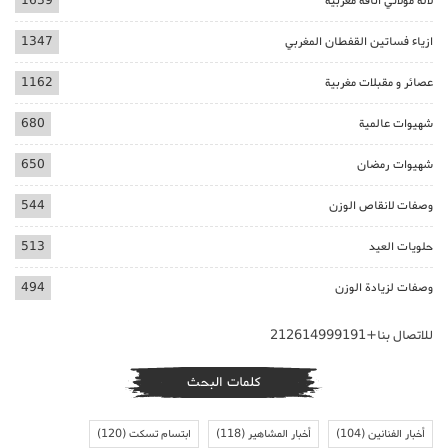
لالة مولاتي اناقة مغربية
1639
ازياء فساتين القفطان المغربي
1347
عصائر و مقبلات مغربية
1162
شهيوات عالمية
680
شهيوات رمضان
650
وصفات لانقاص الوزن
544
حلويات العيد
513
وصفات لزيادة الوزن
494
للاتصال بنا+212614999191
كلمات البحث
أخبار الفنانين
(104)
أخبار المشاهير
(118)
ابتسام تسكت
(120)