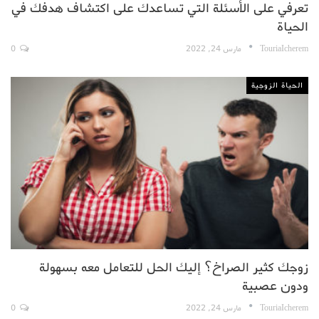
تعرفي على الأسئلة التي تساعدك على اكتشاف هدفك في
الحياة
TouriaIcherem
مارس 24, 2022
0
الحياة الزوجية
زوجك كثير الصراخ؟ إليك الحل للتعامل معه بسهولة
ودون عصبية
TouriaIcherem
مارس 24, 2022
0