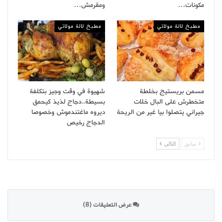
مكونات…
ومقرمش…
مطبخ لالة مولاتي
مطبخ لالة مولاتي
مسمن بريستيج بخلطة
شهيوة في وقت وجيز بتكلفة
متخطرش على البال خلات
بسيطة..دجاج لذيذ كيحمق
جيراني يتصلوا بيا غير من الريحة
ديروه ماغتندموش وخصوصا
الدجاج رخيص
سابق
التالى
عرض التعليقات (8)