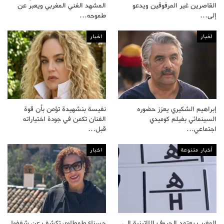
القاصرين غير المرفوقين ويدعو
المشهد الفني المغربي ويعبر عن
إلى…
طموحه…
اخبار
اخبار
إبراهيم الشكيري يعزز حضوره
نفيسة بنشهيدة تؤمن بأن قوة
السينمائي بفيلم كوميدي
الفنان تكمن في جودة اختياراته
اجتماعي…
قبل…
أخبار متنوعة
اخبار
المغرب يعتمد الحروف اللاتينية إلى
حسناء طمطاوي تكشف عن شغفها