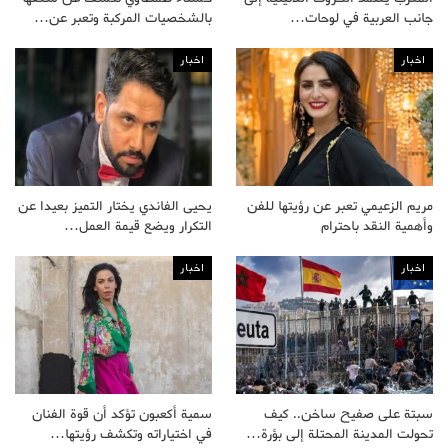
جانب العربية في لوحات…
بالشخصيات المركبة وتعبر عن…
اخبار
اخبار
مريم الزعيمي تعبر عن رؤيتها للفن
يحيى الفاندي يختار التميز بعيدا عن
وأهمية النقد باحترام
التكرار ويضع قيمة العمل…
اخبار
اخبار
سبتة على صفيح ساخن.. كيف
سمية أكعبون تؤكد أن قوة الفنان
تحولت المدينة المحتلة إلى بؤرة…
في اختياراته وتكشف رؤيتها…