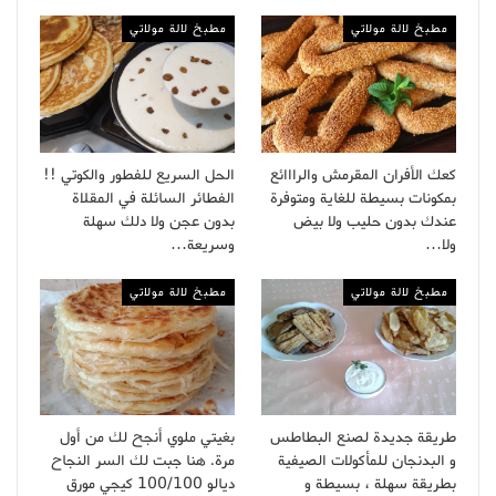
مطبخ لالة مولاتي
مطبخ لالة مولاتي
كعك الأفران المقرمش والرااائع
الحل السريع للفطور والكوتي !!
بمكونات بسيطة للغاية ومتوفرة
الفطائر السائلة في المقلاة
عندك بدون حليب ولا بيض
بدون عجن ولا دلك سهلة
ولا…
وسريعة…
مطبخ لالة مولاتي
مطبخ لالة مولاتي
طريقة جديدة لصنع البطاطس
بغيتي ملوي أنجح لك من أول
و البدنجان للمأكولات الصيفية
مرة. هنا جبت لك السر النجاح
بطريقة سهلة ، بسيطة و
ديالو 100/100 كيجي مورق