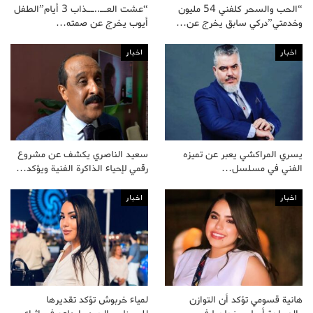
“الحب والسحر كلفني 54 مليون
“عشت العــ..ــذاب 3 أيام”الطفل
وخدمتي”دركي سابق يخرج عن…
أيوب يخرج عن صمته…
اخبار
اخبار
يسري المراكشي يعبر عن تميزه
سعيد الناصري يكشف عن مشروع
الفني في مسلسل…
رقمي لإحياء الذاكرة الفنية ويؤكد…
اخبار
اخبار
هانية قسومي تؤكد أن التوازن
لمياء خربوش تؤكد تقديرها