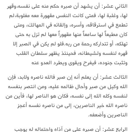
الثاني عشر: أن يشهد أن صبره حكم منه على نفسه،وقهر
لها، وغلبة لها، فمتى كانت النفس مقهورة معه مغلوبة،لم
تطمع في استرقاقه، وأسره، وإلقائه في المهالك، ومتى
كان مطيعاً لها سامعاً منها مقهوراً معها لم تزل به حتى
تهلكه، أو تتداركه رحمة من ربه.فلو لم يكن في الصبر إلا
قهره لنفسه ولشيطانه، فحينئذ يظهر سلطان القلب
وتثبت جنوده، فيفرح ويقوى ويطرد العدو عنه
الثالث عشر: أن يعلم أنه إن صبر فالله ناصره ولابد، فإن
الله وكيل من صبر وأحال ظالمه عليه، ومن انتصر بنفسه
لنفسه وكله الله إلى نفسه، فكان هو الناصر لها، فأين من
ناصره الله خير الناصرين، إلى من ناصره نفسه أعجز
الناصرين وأضعفه.
الرابع عشر: أن صبره على من آذاه واحتماله له يوجب