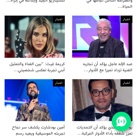
والصراحة أساس نجاحها في
للسيناريو الجيد وإبداعه في إثراء…
الحياة…
اخبار
اخبار
عبد الإله عاجل يؤكد أن تجاربه
كريمة غيث: “بين الغناء والتمثيل
الفنية تزداد تميزا مع الأدوار…
أبني تجربة تعكس شخصيتي…
اخبار
اخبار
يوسف الجندي يؤكد أن التحديات
أمين بودشارت يكشف سر نجاح
تعزز شغفه بأداء الأدوار المركبة…
تجربته الموسيقية ويعيد رسم