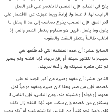
يقع في الظلم، فإن النفس لا تقتصر على قدر العدل
الواجب لها، لا علما،ولا إرادة،وربما عجزت عن الاقتصار على
قدر الحق، فإن الغضب يخرج بصاحبه إلى حد لا يعقل ما
يقول وما يفعل، فبين هو مظلوم ينتظر النصر والعز، إذ
انقلب ظالماً ينتظر المقت والعقوبة
السابع عشر: أن هذه المظلمة التي قد ظُلمها هي
سبب،إما لتكفير سيئة، أو رفع درجة، فإذا انتقم ولم يصبر
لم تكن مكفرة لسيئته ولا رافعة لدرجته.
الثامن عشر: أن عفوه وصبره من أكبر الجند له على
خصمه، فإن من صبر وعفا كان صبره وعفوه موجباً لذل
عدوه، [وخوفه] وخشيته منه، ومن الناس، فإن الناس لا
يسكتون عن خصمه وإن سكت هو، فإذا انتقم زال ذلك
كله، ولهذا تجد كثيراً من الناس إذا شتم غيره أو آذاه يحب