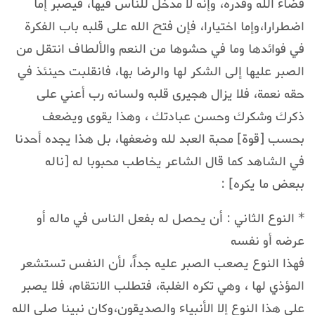
قضاء الله وقدره، وإنه لا مدخل للناس فيها، فيصبر إما
اضطرارا،وإما اختيارا، فإن فتح الله على قلبه باب الفكرة
في فوائدها وما في حشوها من النعم والألطاف انتقل من
الصبر عليها إلى الشكر لها والرضا بها، فانقلبت حينئذ في
حقه نعمة، فلا يزال هجيرى قلبه ولسانه رب أعني على
ذكرك وشكرك وحسن عبادتك ، وهذا يقوى ويضعف
بحسب [قوة] محبة العبد لله وضعفها، بل هذا يجده أحدنا
في الشاهد كما قال الشاعر يخاطب محبوبا له [ناله
ببعض ما يكره] :
* النوع الثاني : أن يحصل له بفعل الناس في ماله أو
عرضه أو نفسه
فهذا النوع يصعب الصبر عليه جداً، لأن النفس تستشعر
المؤذي لها ، وهي تكره الغلبة، فتطلب الانتقام، فلا يصبر
على هذا النوع إلا الأنبياء والصديقون،وكان نبينا صلى الله