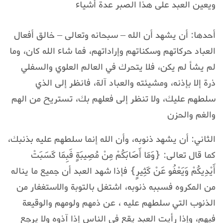
ويعين العبد على هذا الصبر عدة أشياء
أحدها: أن يشهد أن الله – سبحانه وتعالى – خالق أفعال
العباد حركاتهم وسكناتهم وإراداتهم، فما شاء الله كان، وما
لم يشأ لم يكن، فلا يتحرك في العالم العلوي والسفلي
ذرة إلا بإذنه، ومشيئته والعباد آلة، فانظر إلى الذي
سلطهم عليك، ولا تنظر إلى فعلهم بك، تستريح من الهم
والغم والحزن
الثاني: أن يشهد ذنوبه، وأن الله إنما سلطهم عليه بذنبك،
كما قال تعالى: {وَمَا أَصَابَكُمْ مِنْ مُصِيبَةٍ فَبِمَا كَسَبَتْ
أَيْدِيكُمْ وَيَعْفُو عَنْ كَثِيرٍ} فإذا شهد العبد أن جميع ما يناله
من المكروه فسببه ذنوبه، اشتغل بالتوبة والاستغفار من
الذنوب التي سلطهم عليه ، عن ذمهم ولومهم والوقيعة
فيهم، وإذا رأيت العبد يقع في الناس إذا آذوه ولا يرجع