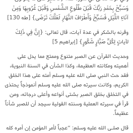
وَسَبِّحْ بِحَمْدِ رَبِّكَ قَبْلَ طُلُوعِ الشَّمْسِ وَقَبْلَ غُرُوبِهَا وَمِنْ
آنَاءِ اللَّيْلِ فَسَبِّحْ وَأَطْرَافَ النَّهَارِ لَعَلَّكَ تَرْضَى} [طه 130]
وقرنه بالشكر في عدة آيات، قال تعالى: {إِنَّ فِي ذَلِكَ
لآياتٍ لِكُلِّ صَبَّارٍ شَكُورٍ} [إبراهيم 5]
وحديث القرآن عن الصبر متنوع وممتع مما يدل على
أهميته ومكانته العظيمة، وكذا الشأن في السنة النبوية،
فقد حث النبي صلى الله عليه وسلم أمته على هذا الخلق
الكريم، وكانت سيرته صلى الله عليه وسلم أنموذجاً يحتذى
في التخلق بخلق الصبر بشتى أنواعه وأعلى درجاته، ومن
قرأ في سيرته العملية وسنته القولية سيجد أن للصبر شأناً
عظيماً.
قال صلـى الله عليه وسلم: “عجباً لأمر المؤمن إن أمره كله