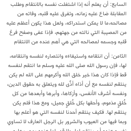
السابع: أن يعلم أنه إذا اشتغلت نفسه بالانتقام وطلب
المقابلة ضاع عليه زمانه، وتفرق عليه قلبه، وفاته من
مصالحه،ما لا يمكن استدراكه، ولعل هذا يكون أعظم عليه
من المصيبة التي نالته من جهتهم، فإذا عفى وصفح فرغ
قلبه وجسمه لمصالحه التي هي أهم عنده من الانتقام
الثامن: أن انتقامه واستيفاءه وانتصاره لنفسه وانتقامه،
لها، فإن رسول الله صلى الله عليه وسلم ما انتقم لنفسه
قط فإذا كان هذا خير خلق الله وأكرمهم على الله لم يكن
ينتقم لنفسه مع أن أذاه أذًى لله ويتعلق به حقوق الدين،
ونفسه أشرف الأنفس، وأزكاها، وأبرها وأبعدها من كل
خُلقٍ مذموم، وأحقها بكل خُلقٍ جميل، ومع هذا فلم يكن
ينتقم لها. فكيف ينتقم أحدنا لنفسه التي هو أعلم بها
وبما فيها من العيوب والشرور بل الرجل العارف لا تساوي