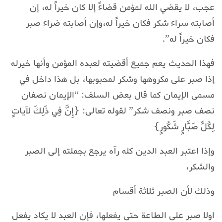
عجب، لا يقضي الله لمؤمن قضاءً إلا كان خيراً له، إن
أصابته سراء شكر فكان خيراً له،وإن أصابته ضراء صبر
فكان خيراً له”.
فهذا الحديث يعم جميع أقضيته لعبده المؤمن وأنها خيرله
إذا صبر على مكروهها وشكر لمحبوبها، بل هذا داخل في
مسمى الإيمان كما قال بعض السلف: “الإيمان نصفان
نصف صبر ونصف شكر” لقوله تعالى: {إِنَّ فِي ذَلِكَ لآياتٍ
لِكُلِّ صَبَّارٍ شَكُورٍ}
وإذا اعتبر العبد الدين كله رآه يرجع بجملته إلى الصبر
والشكر،
وذلك لأن الصبر ثلاثة أقسام
اولا صبر على الطاعة حتى يفعلها، فإن العبد لا يكاد يفعل