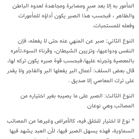
المأمور به إلا بعد صبرٍ ومصابرة ومجاهدة لعدوه الباطن
والظاهر ، فبحسب هذا الصبر يكون أداؤه للمأمورات
وفعله للمستحبات.
النوع الثاني: صبر عن المنهي عنه حتى لا يفعله، فإن
النفس ودواعيها، وتزيين الشيطان، وقرناء السوء،تأمره
بالمعصية وتجرئه عليها،فبحسب قوة صبره يكون تركه لها،
قال بعض السلف: أعمال البر يفعلها البر والفاجر ولا يقدر
على ترك المعاصي إلا صديق .
النوع الثالث: الصبر على ما يصيبه بغير اختياره من
المصائب وهي نوعان
* نوع لا اختيار للخلق فيه، كالأمراض وغيرها من المصائب
السماوية، فهذه يسهل الصبر فيها، لأن العبد يشهد فيها