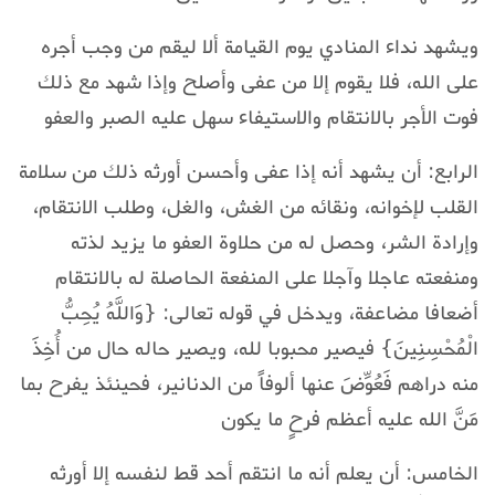
ويشهد نداء المنادي يوم القيامة ألا ليقم من وجب أجره
على الله، فلا يقوم إلا من عفى وأصلح وإذا شهد مع ذلك
فوت الأجر بالانتقام والاستيفاء سهل عليه الصبر والعفو
الرابع: أن يشهد أنه إذا عفى وأحسن أورثه ذلك من سلامة
القلب لإخوانه، ونقائه من الغش، والغل، وطلب الانتقام،
وإرادة الشر، وحصل له من حلاوة العفو ما يزيد لذته
ومنفعته عاجلا وآجلا على المنفعة الحاصلة له بالانتقام
أضعافا مضاعفة، ويدخل في قوله تعالى: {وَاللَّهُ يُحِبُّ
الْمُحْسِنِينَ} فيصير محبوبا لله، ويصير حاله حال من أُخِذَ
منه دراهم فَعُوِّضَ عنها ألوفاً من الدنانير، فحينئذ يفرح بما
مَنَّ الله عليه أعظم فرحٍ ما يكون
الخامس: أن يعلم أنه ما انتقم أحد قط لنفسه إلا أورثه