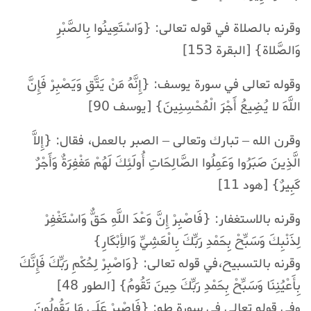
وقرنه بالصلاة في قوله تعالى: {وَاسْتَعِينُوا بِالصَّبْرِ
وَالصَّلاة} [البقرة 153]
وقوله تعالى في سورة يوسف: {إِنَّهُ مَنْ يَتَّقِ وَيَصْبِرْ فَإِنَّ
اللَّهَ لا يُضِيعُ أَجْرَ الْمُحْسِنِينَ} [يوسف 90]
وقرن الله – تبارك وتعالى – الصبر بالعمل، فقال: {إِلاَّ
الَّذِينَ صَبَرُوا وَعَمِلُوا الصَّالِحَاتِ أُولَئِكَ لَهُمْ مَغْفِرَةٌ وَأَجْرٌ
كَبِيرٌ} [هود 11]
وقرنه بالاستغفار: {فَاصْبِرْ إِنَّ وَعْدَ اللَّهِ حَقٌّ وَاسْتَغْفِرْ
لِذَنْبِكَ وَسَبِّحْ بِحَمْدِ رَبِّكَ بِالْعَشِيِّ وَالأِبْكَارِ}
وقرنه بالتسبيح،في قوله تعالى: {وَاصْبِرْ لِحُكْمِ رَبِّكَ فَإِنَّكَ
بِأَعْيُنِنَا وَسَبِّحْ بِحَمْدِ رَبِّكَ حِينَ تَقُومُ} [الطور 48]
وفي قوله تعالى في سورة طه: {فَاصْبِرْ عَلَى مَا يَقُولُونَ