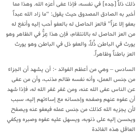
ذلك ذلاً [جده] في نفسه، فإذا عفى أعزه الله. وهذا مما
أخبر به الصادق المصدوق حيث يقول: “ما زاد الله عبداً
بعفو إلا عزاً” فالعز الحاصل له بالعفو أحب إليه وأنفع له
من العز الحاصل له بالانتقام، فإن هذا عِزٌّ في الظاهر وهو
يورث في الباطن ذُلاً، والعفو ذل في الباطن وهو يورث
العز باطناً وظاهراً.
السادس – وهي من أعظم الفوائد -: أن يشهد أن الجزاء
من جنس العمل، وأنه نفسه ظالم مذنب، وأن من عفى
عن الناس عفى الله عنه، ومن غفر غفر الله له، فإذا شهد
أن عفوه عنهم وصفحه وإحسانه مع إساءتهم إليه، سبب
لأن يجزيه الله كذلك من جنس عمله فيعفو عنه ويصفح
ويحسن إليه على ذنوبه، ويسهل عليه عفوه وصبره ويكفي
العاقل هذه الفائدة