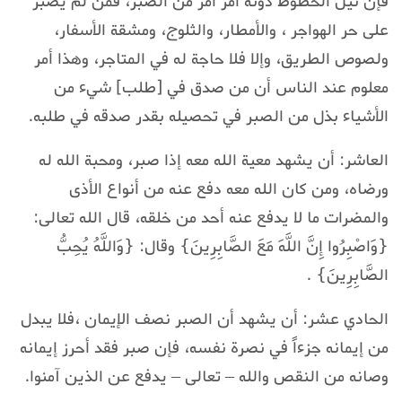
فإن نيل الحظوظ دونه أَمْرٌ أَمَرُّ من الصبر، فمن لم يصبر
على حر الهواجر ، والأمطار، والثلوج، ومشقة الأسفار،
ولصوص الطريق، وإلا فلا حاجة له في المتاجر، وهذا أمر
معلوم عند الناس أن من صدق في [طلب] شيء من
الأشياء بذل من الصبر في تحصيله بقدر صدقه في طلبه.
العاشر: أن يشهد معية الله معه إذا صبر، ومحبة الله له
ورضاه، ومن كان الله معه دفع عنه من أنواع الأذى
والمضرات ما لا يدفع عنه أحد من خلقه، قال الله تعالى:
{وَاصْبِرُوا إِنَّ اللَّهَ مَعَ الصَّابِرِينَ} وقال: {وَاللَّهُ يُحِبُّ
الصَّابِرِينَ} .
الحادي عشر: أن يشهد أن الصبر نصف الإيمان ،فلا يبدل
من إيمانه جزءاً في نصرة نفسه، فإن صبر فقد أحرز إيمانه
وصانه من النقص والله – تعالى – يدفع عن الذين آمنوا.