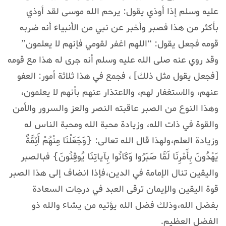
عليه وسلم إذا أوذي يقول: يرحم الله موسى لقد أوذي
بأكثر من هذا فصبر وأخبر عن نبي من الأنبياء أنه ضربه
قومه فجعل يقول: “اللهم اغفر لقومي فإنهم لا يعلمون”
وقد روي عنه صلى الله عليه وسلم أنه جرى له هذا مع قومه
[فجعل يقول مثل ذلك] ، فجمع في هذا ثلاثة أمور: العفو
عنهم، والاستغفار لهم، والاعتذار عنهم بأنهم لا يعلمون،
وهذا النوع من الصبر عاقبته النصر والعز والسرور والأمن
والقوة في ذات الله، وزيادة محبة الله ومحبة الناس له
وزيادة العلم،ولهذا قال الله تعالى: {وَجَعَلْنَا مِنْهُمْ أَئِمَّةً
يَهْدُونَ بِأَمْرِنَا لَمَّا صَبَرُوا وَكَانُوا بِآياتِنَا يُوقِنُونَ} فبالصبر
واليقين تنال الإمامة في الدين،فإذا انضاف إلى هذا الصبر
قوة اليقين والإيمان ترقى العبد في درجات السعادة
بفضل الله،وذلك فضل الله يؤتيه من يشاء والله ذو
الفضل العظيم.