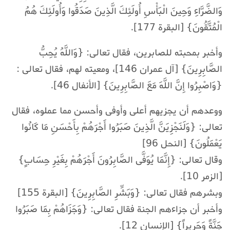
وَالضَّرَّاءِ وَحِينَ الْبَأْسِ أُولَئِكَ الَّذِينَ صَدَقُوا وَأُولَئِكَ هُمُ
الْمُتَّقُونَ} [البقرة 177].
وأخبر بمحبته للصابرين، فقال تعالى: {وَاللَّهُ يُحِبُّ
الصَّابِرِينَ} [آل عمران 146]، ومعيته لهم، فقال تعالى :
{وَاصْبِرُوا إِنَّ اللَّهَ مَعَ الصَّابِرِينَ} [الأنفال 46].
ووعدهم أن يجزيهم أعلى وأوفى وأحسن مما عملوه، فقال
تعالى: {وَلَنَجْزِيَنَّ الَّذِينَ صَبَرُوا أَجْرَهُمْ بِأَحْسَنِ مَا كَانُوا
يَعْمَلُونَ} [النحل 96]
وقال تعالى: {إِنَّمَا يُوَفَّى الصَّابِرُونَ أَجْرَهُمْ بِغَيْرِ حِسَابٍ}
[الزمر 10].
وبشرهم فقال تعالى: {وَبَشِّرِ الصَّابِرِينَ} [البقرة 155]
وأخبر أن جزاءهم الجنة فقال تعالى: {وَجَزَاهُمْ بِمَا صَبَرُوا
جَنَّةً وَحَرِيراً} [الإنسان 12].