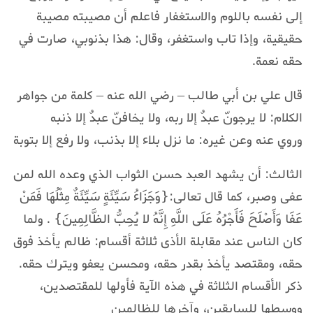
إلى نفسه باللوم والاستغفار فاعلم أن مصيبته مصيبة
حقيقية، وإذا تاب واستغفر، وقال: هذا بذنوبي، صارت في
حقه نعمة.
قال علي بن أبي طالب – رضي الله عنه – كلمة من جواهر
الكلام: لا يرجونّ عبدٌ إلا ربه، ولا يخافنّ عبدٌ إلا ذنبه
وروي عنه وعن غيره: ما نزل بلاء إلا بذنب، ولا رفع إلا بتوبة
الثالث: أن يشهد العبد حسن الثواب الذي وعده الله لمن
عفى وصبر، كما قال تعالى:{وَجَزَاءُ سَيِّئَةٍ سَيِّئَةٌ مِثْلُهَا فَمَنْ
عَفَا وَأَصْلَحَ فَأَجْرُهُ عَلَى اللَّهِ إِنَّهُ لا يُحِبُّ الظَّالِمِينَ} . ولما
كان الناس عند مقابلة الأذى ثلاثة أقسام: ظالم يأخذ فوق
حقه، ومقتصد يأخذ بقدر حقه، ومحسن يعفو ويترك حقه.
ذكر الأقسام الثلاثة في هذه الآية فأولها للمقتصدين،
ووسطها للسابقين، وآخرها للظالمين