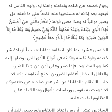
رجوع خصمه عن ظلمه وندامته واعتذاره، ولوم الناس له
فيعود بعد إذائه له مستحييا منه، نادماً على ما فعله، بل
يصير موالياً له وهذا معنى قوله:{ادْفَعْ بِالَّتِي هِيَ أَحْسَنُ
فَإِذَا الَّذِي بَيْنَكَ وَبَيْنَهُ عَدَاوَةٌ كَأَنَّهُ وَلِيٌّ حَمِيمٌ وَمَا يُلَقَّاهَا إِلاَّ
الَّذِينَ صَبَرُوا وَمَا يُلَقَّاهَا إِلاَّ ذُو حَظٍّ عَظِيمٍ}
الخامس عشر: ربما كان انتقامه ومقابلته سبباً لزيادة شر
خصمه وقوة نفسه وفكرته في أنواع الأذى التي يوصلها إليه
كما هو المشاهد، فإذا صبر وعفى أمن من هذا الضرر.
والعاقل لا يختار أعظم الضررين بدفع أدناهما، وكم قد
جلب الانتقام والمقابلة من شر عجز صاحبه عن دفعه،وكم
قد ذهبت به نفوس ورياسات وأموال وممالك لو عفى
المظلوم لبقيت عليه.
السادس عشر: أن من اعتاد الانتقام ولم يصبر، لابد أن