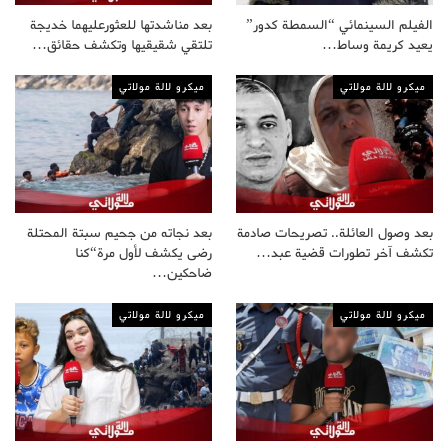
الفيلم السينمائي “السمطة كدور”
بعد مناشدتها للعثورعليهما خديجة
يعيد كريمة وساط…
تلتقي شقيقيها وتكشف حقائق…
ميكرو لالة مولاتي
ميكرو لالة مولاتي
بعد وصول العائلة.. تصريحات صادمة
بعد نجاته من جحيم سبتة المحتلة
تكشف آخر تطورات قضية عبد…
رضى يكشف لأول مرة“كنا
ضاحكين…
ميكرو لالة مولاتي
ميكرو لالة مولاتي