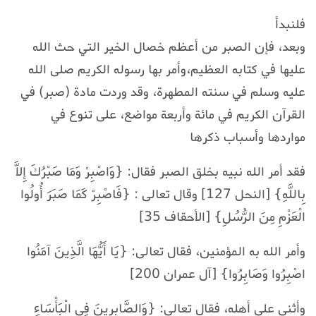
فلنبدأ
وبعد، فإن الصبر من أعظم خصال الخير التي حث الله
عليها في كتابه العظيم،وأمر بها رسوله الكريم صلى الله
عليه وسلم في سنته المطهرة، وقد وردت مادة (صبر) في
القرآن الكريم في مائة وأربعة مواضع، على تنوع في
مواردها وأسباب ذكرها
فقد أمر الله نبيه بخلق الصبر فقال: {وَاصْبِرْ وَمَا صَبْرُكَ إِلاَّ
بِاللَّهِ} [النحل 127] وقال تعالى : {فَاصْبِرْ كَمَا صَبَرَ أُولُوا
الْعَزْمِ مِنَ الرُّسُلِ} [الأحقاف 35]
وأمر الله به المؤمنين، فقال تعالى: {يَا أَيُّهَا الَّذِينَ آمَنُوا
اصْبِرُوا وَصَابِرُوا} [آل عمران 200]
وأثنى على أهله، فقال تعالى: {وَالصَّابِرِينَ فِي الْبَأْسَاءِ