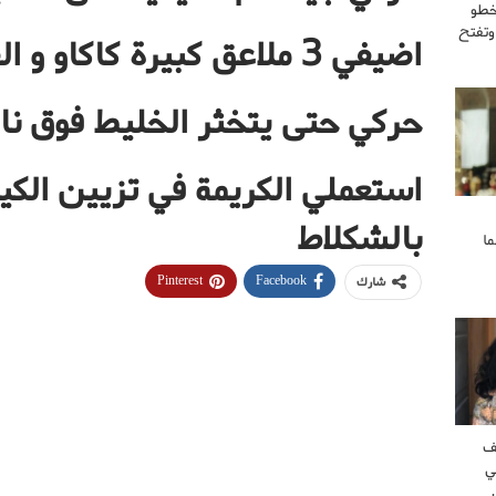
خطو
وتفتح
اضيفي 3 ملاعق كبيرة كاكاو و الفاني و السكر
حركي حتى يتخثر الخليط فوق نار
استعملي الكريمة في تزيين الك
بالشكلاط
ا
Pinterest
Facebook
شارك
ف
ي