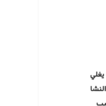
 يغلي
لنشا
يب