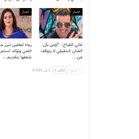
اخبار
اخبار
غاني القباج: “أؤمن بأن
رجاء لطفين تبرز ح
الفنان الحقيقي لا يتوقف
الفني وتؤكد استمرا
عن…
شغفها بتقديم…
سابق
التالى
1 من 6٬935