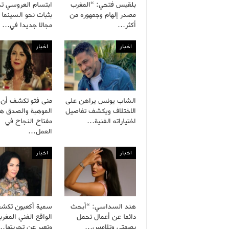
بلقيس فتحي: “المغرب
ابتسام العروسي ت
مصدر إلهام وجمهوره من
بثبات نحو السينما 
أكثر…
مجالا جديدا في…
اخبار
اخبار
الشاب يونس يراهن على
منى فتو تكشف أن
الاختلاف ويكشف تفاصيل
الموهبة والصدق هم
اختياراته الفنية…
مفتاح النجاح في
العمل…
اخبار
اخبار
هند السداسي: “أبحث
سمية أكعبون تكش
دائما عن أعمال تحمل
الواقع الفني المغرب
بصمتي وتلامس…
وتعبر عن تجربتها…