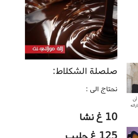
صلصلة الشكلاط:
نحتاج الى :
أن
راته
10 غ نشا
125 غ حليب