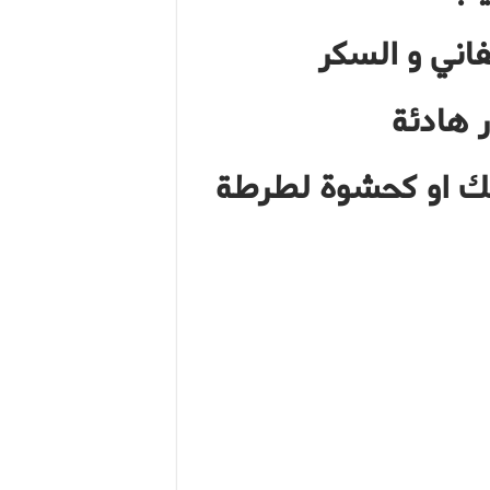
 هادئة
يك او كحشوة لطرطة