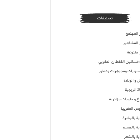
تصنيفات
 المجتمع
ر المشاهير
 متنوعة
ء فساتين القفطان المغربي
وارات ومجوهرات وعطور
 و الولادة
ة الزوجية
خ و حلويات جزائرية
وس المغربية
ية بالبشرة
اية بالجسم
ية بالشعر