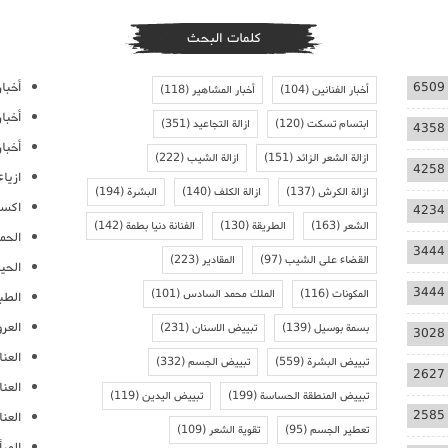
كلمات البحث
أخبار
6509
أخبار الفنانين
(104)
أخبار المشاهير
(118)
أخبا
ابتسام تسكت
(120)
ازالة التجاعيد
(351)
4358
أخبار
ازالة الشعر الزائد
(151)
ازالة الشيب
(222)
4258
ازيا
ازالة الكرش
(137)
ازالة الكلف
(140)
البشرة
(194)
اكسس
4234
الشعر
(163)
الطريقة
(130)
الفنانة دنيا بطمة
(142)
الحمل
3444
القضاء على الشيب
(97)
المقادير
(223)
الحيا
3444
المكونات
(116)
الملك محمد السادس
(101)
الطب
العر
بسمة بوسيل
(139)
تبييض الاسنان
(231)
3028
العنا
تبييض البشرة
(559)
تبييض الجسم
(332)
2627
العن
تبييض المنطقة الحساسة
(199)
تبييض اليدين
(119)
2585
العنا
تعطير الجسم
(95)
تقوية الشعر
(109)
المرأ