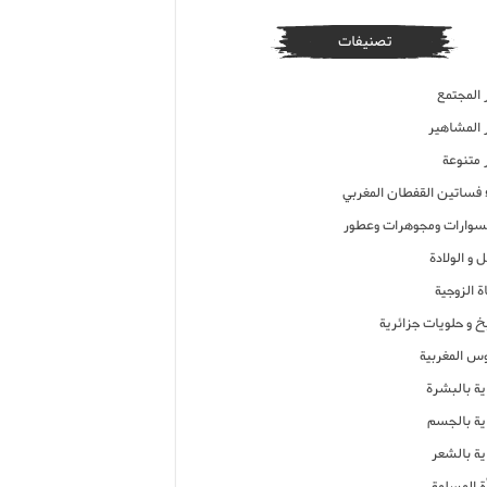
تصنيفات
 المجتمع
ر المشاهير
 متنوعة
ء فساتين القفطان المغربي
وارات ومجوهرات وعطور
 و الولادة
ة الزوجية
خ و حلويات جزائرية
وس المغربية
ية بالبشرة
اية بالجسم
ية بالشعر
ة المسلمة