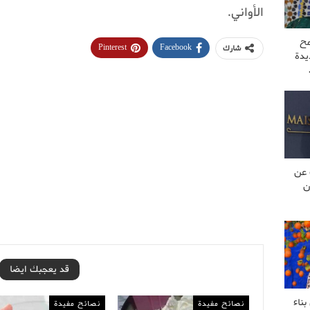
الأواني.
مح
Pinterest
Facebook
شارك
يدة
 عن
ن
قد يعجبك ايضا
ناء
نصائح مفيدة
نصائح مفيدة