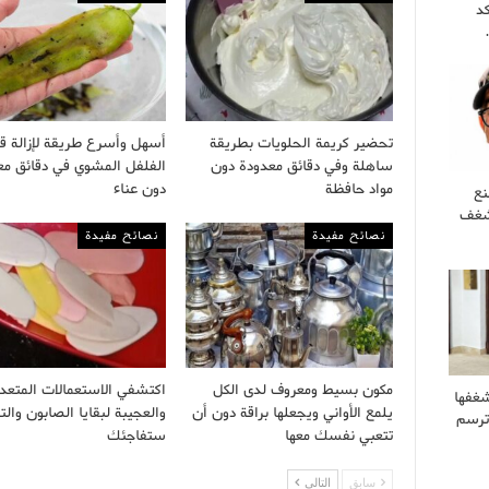
كد
تحضير كريمة الحلويات بطريقة
أسهل وأسرع طريقة لإزالة ق
ساهلة وفي دقائق معدودة دون
الفلفل المشوي في دقائق مع
مواد حافظة
دون عناء
نع
 شغف
نصائح مفيدة
نصائح مفيدة
مكون بسيط ومعروف لدى الكل
اكتشفي الاستعمالات المتعد
غفها
يلمع الأواني ويجعلها براقة دون أن
والعجيبة لبقايا الصابون والت
وترسم
تتعبي نفسك معها
ستفاجئك
سابق
التالى