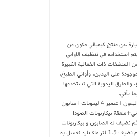
ارة عن منتج كيميائي مكون من
تم استخدامه في تنظيف الأواني
ن المنظفات ذات الفعالية الكبيرة
لموجودة على اليدين، وأواني الطبخ،
 والطرق اليدوية التي تستخدمها
ا يأتي.
المكونات: 2 لتر ماء مغلي + 1.5 لتر ماء بارد+قشور ليمون+عصير 4 ليمونات+صابون
ثم نضيف له الصابون و بيكاربونات
الصودا ثم الصابون السائل مع التحريك نجعله يبرد ثم نضيف 1.5 لتر ماء بارد نغسل به