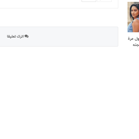
اترك تعليقا
ول مرة
جته