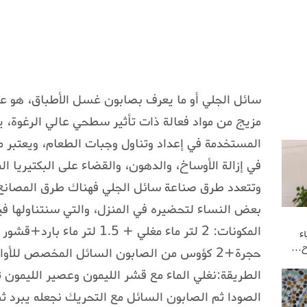
سائل الجلي أو ما يعرف بصابون غسل الأطباق، هو عب
مزيج من مواد فعالة ذات تأثير سطحي عالي الرغوة، ي
المستخدمة في إعداد وتناول وجبات الطعام، ويعتبر م
في إزالة الأوساخ، والدهون، والقضاء على البكتيريا ا
وتتعدد طرق صناعة سائل الجلي فهناك طرق المصانع،
بعض النساء لتحضيره في المنزل، والتي سنتناولها فيم
ء
وح…
حجرة+2 كؤوس من الصابون السائل المخصص للأواني+ملعقة بيكاربونات الصودا
الطريقة:نغلي الماء مع قشر الليمون وعصير الليمون 