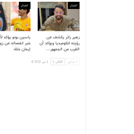
اخبار
اخبار
زهير زائر يكشف عن
ياسين بونو يؤكد لأ
رؤيته للكوميديا ويؤكد أن
خبر انفصاله عن زو
القرب من الجمهور…
إيمان خلاد
سابق
التالى
1 من 6٬932