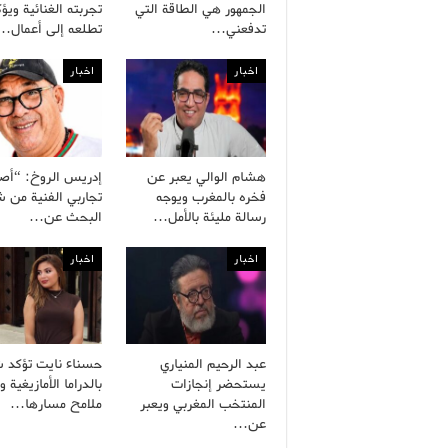
الجمهور هي الطاقة التي
تجربته الغنائية ويؤ
تدفعني…
تطلعه إلى أعمال…
اخبار
اخبار
هشام الوالي يعبر عن
إدريس الروخ: “أص
فخره بالمغرب ويوجه
تجاربي الفنية من
رسالة مليئة بالأمل…
البحث عن…
اخبار
اخبار
عبد الرحيم المنياري
حسناء نايت تؤكد ش
يستحضر إنجازات
بالدراما الأمازيغية 
المنتخب المغربي ويعبر
ملامح مسارها…
عن…