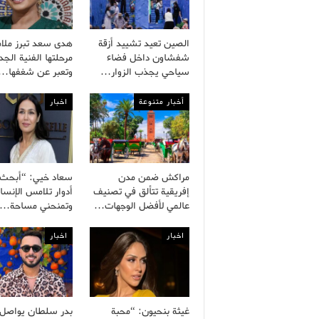
الصين تعيد تشييد أزقة
هدى سعد تبرز ملا
شفشاون داخل فضاء
مرحلتها الفنية الجد
سياحي يجذب الزوار…
وتعبر عن شغفها…
أخبار متنوعة
اخبار
مراكش ضمن مدن
سعاد خيي: “أبحث
إفريقية تتألق في تصنيف
أدوار تلامس الإنسا
عالمي لأفضل الوجهات…
وتمنحني مساحة…
اخبار
اخبار
غيثة بنحيون: “محبة
بدر سلطان يواصل ب