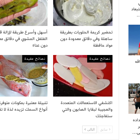
بعاد
…
تحضير كريمة الحلويات بطريقة
أسهل وأسرع طريقة لإزالة ق
ساهلة وفي دقائق معدودة دون
الفلفل المشوي في دقائق مع
مواد حافظة
دون عناء
نصائح مفيدة
نصائح مفيدة
قه
اكتشفي الاستعمالات المتعددة
تتبيلة معتبرة بمكونات متوفرة
والعجيبة لبقايا الصابون والتي
أنواع السمك تزيده لذة لا تق
ستفاجئك
اده
ر
سابق
التالى
لى…