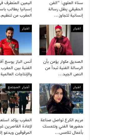
سناء العلوي: “الفن
اليمين المتطرف في
الحقيقي يظل رسالة
إسبانيا يطالب باست
إنسانية تتجاوز…
المغرب من تنظيم
اخبار
اخبار
الصديق مكوار يؤمن بأن
أنس الباز يوسع آفا
الرسالة الفنية تبدأ من
الفنية بين المغرب
النص الجيد…
والإنتاجات العالمية
اخبار
أخبار المجتمع
مريم الكرع تواصل صناعة
المغرب يؤكد استعد
حضورها الفني وتتمسك
لإعادة القاصرين غي
بأعمال تلامس…
المرفوقين ويدعو إ