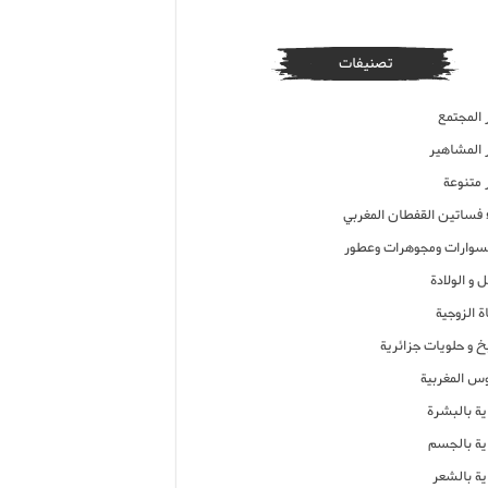
تصنيفات
 المجتمع
ر المشاهير
 متنوعة
ء فساتين القفطان المغربي
وارات ومجوهرات وعطور
 و الولادة
ة الزوجية
خ و حلويات جزائرية
وس المغربية
ية بالبشرة
اية بالجسم
ية بالشعر