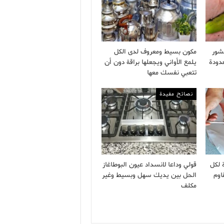
شور
مكون بسيط ومعروف لدى الكل
دودة
يلمع الأواني ويجعلها براقة دون أن
تتعبي نفسك معها
نصائح مفيدة
 لكل
قولي وداعا لانسداد عيون البوطاغاز
اوم
الحل بين يديك سهل وبسيط وغير
مكلف