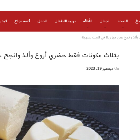
بخ
الصحة
الجمال
الأناقة
تربية الاطفال
الحمل
قصة نجاح
فيدي
ألذ وانجح جبن موزاريلا في البيت بسهولة
بثلاث مكونات فقط حضري أروع وألذ وانجح ج
On
ديسمبر 19, 2023