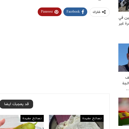
Pinterest
Facebook
شارك
ين في
ة غير
ف
لجة
…
قد يعجبك ايضا
نصائح مفيدة
نصائح مفيدة