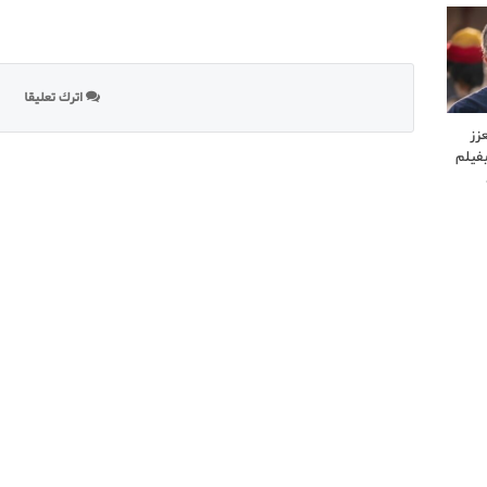
اترك تعليقا
زز
فيلم