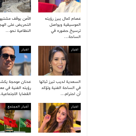
عصام كمال يبرز رؤيته
الأمن يوقف مشتبه
الموسيقية ويواصل
التحريض على الهجر
ترسيخ حضوره في
النظامية نحو…
الساحة…
اخبار
اخبار
السعدية لديب تبرز ثباتها
عدنان موحجة يكش
في الساحة الفنية وتؤكد
رؤيته الفنية في معا
أن احترام…
القضايا الاجتماعية
اخبار
أخبار المجتمع