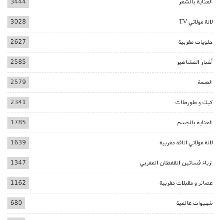
العناية بالشعر
3444
لالة مولاتي TV
3028
حلويات مغربية
2627
أخبار المشاهير
2585
الصحة
2579
كيك و طورطات
2341
العناية بالجسم
1785
لالة مولاتي اناقة مغربية
1639
ازياء فساتين القفطان المغربي
1347
عصائر و مقبلات مغربية
1162
شهيوات عالمية
680