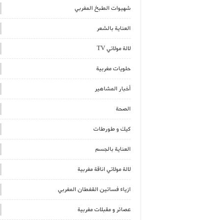
شهيوات الطبخ المغربي
العناية بالشعر
لالة مولاتي TV
حلويات مغربية
أخبار المشاهير
الصحة
كيك و طورطات
العناية بالجسم
لالة مولاتي اناقة مغربية
ازياء فساتين القفطان المغربي
عصائر و مقبلات مغربية