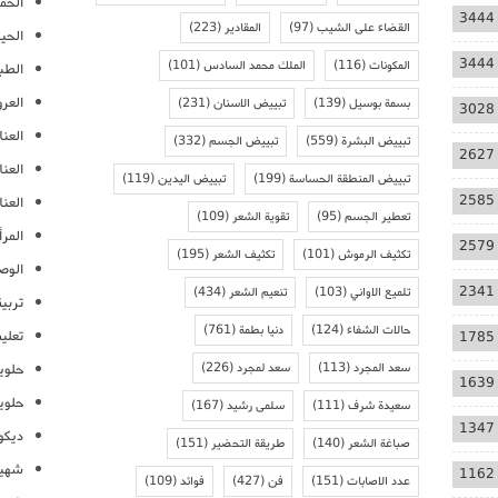
الحمل
3444
القضاء على الشيب
(97)
المقادير
(223)
الحيا
3444
المكونات
(116)
الملك محمد السادس
(101)
الطب
العر
بسمة بوسيل
(139)
تبييض الاسنان
(231)
3028
العنا
تبييض البشرة
(559)
تبييض الجسم
(332)
2627
العن
تبييض المنطقة الحساسة
(199)
تبييض اليدين
(119)
2585
العنا
تعطير الجسم
(95)
تقوية الشعر
(109)
المرأ
2579
تكثيف الرموش
(101)
تكثيف الشعر
(195)
الوص
2341
تلميع الاواني
(103)
تنعيم الشعر
(434)
تربية
حالات الشفاء
(124)
دنيا بطمة
(761)
تعلي
1785
سعد المجرد
(113)
سعد لمجرد
(226)
حلوي
1639
حلوي
سعيدة شرف
(111)
سلمى رشيد
(167)
1347
ديكو
صباغة الشعر
(140)
طريقة التحضير
(151)
شهيو
1162
عدد الاصابات
(151)
فن
(427)
فوائد
(109)