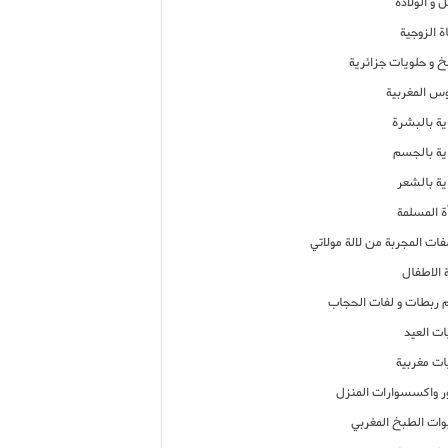
 و الولادة
ة الزوجية
خ و حلويات جزائرية
وس المغربية
ية بالبشرة
اية بالجسم
ية بالشعر
ة المسلمة
فات المجربة من لالة مولاتي
 الاطفال
م ربطات و لفات الحجاب
ات العيد
ات مغربية
ر واكسسوارات المنزل
ات الطبخ المغربي