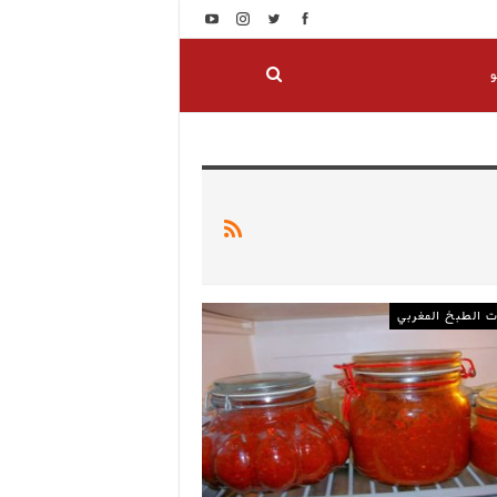
و
 الطبخ المغربي