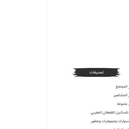
تصنيفات
 المجتمع
ر المشاهير
 متنوعة
ء فساتين القفطان المغربي
وارات ومجوهرات وعطور