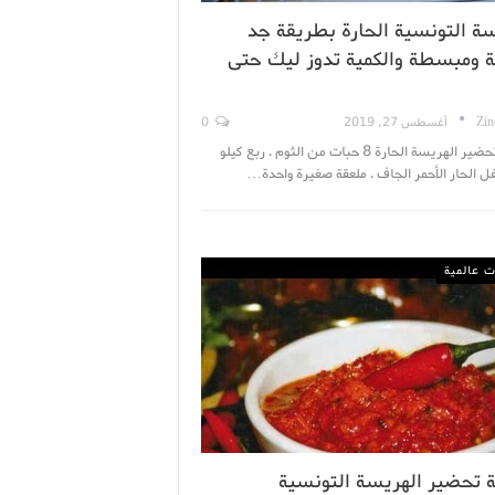
سة التونسية الحارة بطريقة جد
 ومبسطة والكمية تدوز ليك حتى
Zin
أغسطس 27, 2019
0
مقادير تحضير الهريسة الحارة 8 حبات من الثوم . ربع كيلو
ل الحار الأحمر الجاف . ملعقة صغيرة واحدة…
 عالمية
 تحضير الهريسة التونسية