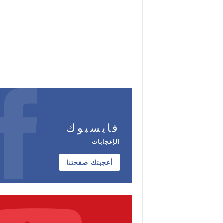
فايسبوك
الإعجابات
أعجبتك صفحتنا