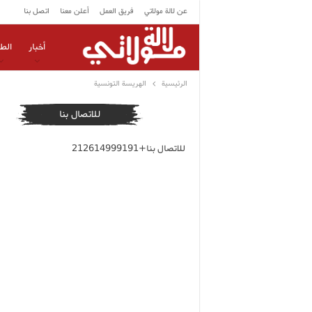
عن لالة مولاتي
فريق العمل
أعلن معنا
اتصل بنا
أخبار
الط
الرئيسية
الهريسة التونسية
للاتصال بنا
للاتصال بنا+212614999191