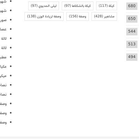
شهيو
680
كيكة
(117)
كيكة بالشكلاط
(97)
ليلى الحديوي
(97)
شهيو
مشاهير
(428)
وصفة
(156)
وصفة لزيادة الوزن
(138)
650
صور 
عصائ
544
لالة م
513
لالة 
494
مطبخ
مكيا
ميكرو
نصائ
نصائ
وصفا
وصفا
وصفا