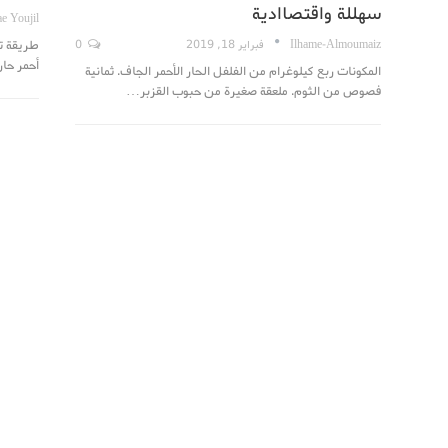
سهللة واقتصاادية
e Youjil
Ilhame-Almoumaiz
فبراير 18, 2019
0
أحمر حار ملع
المكونات ربع كيلوغرام من الفلفل الحار الأحمر الجاف. ثمانية
فصوص من الثوم. ملعقة صغيرة من حبوب القزبر…