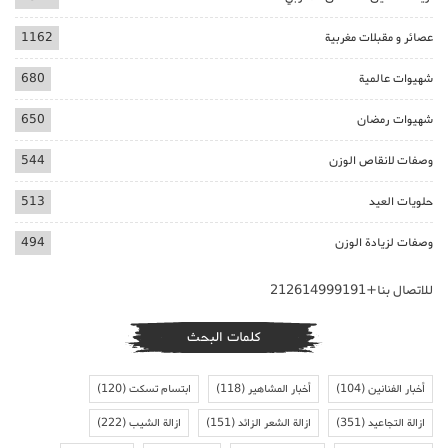
عصائر و مقبلات مغربية
1162
شهيوات عالمية
680
شهيوات رمضان
650
وصفات لانقاص الوزن
544
حلويات العيد
513
وصفات لزيادة الوزن
494
للاتصال بنا+212614999191
كلمات البحث
أخبار الفنانين
(104)
أخبار المشاهير
(118)
ابتسام تسكت
(120)
ازالة التجاعيد
(351)
ازالة الشعر الزائد
(151)
ازالة الشيب
(222)