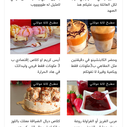
لكل العائلة يبرد عليكم هذ
لامثيل له طوووووب
الصهد
مطبخ لالة مولاتي
مطبخ لالة مولاتي
وحضر الكابتشينو في دقيقتين
أيس كريم او كلاص إقتصادي ب
مثل المقاهي ب3مكونات فقط
3 مكونات فقط فرجي وليداتك
وبكمية وفيرة لا تفوتكم
في هاد الحرارة
مطبخ لالة مولاتي
مطبخ لالة مولاتي
مربى الفريز أو الفراولة روعة
كلاص ديال الضيافة معلك باللوز