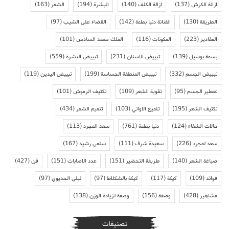
ازالة الكرش
(137)
ازالة الكلف
(140)
البشرة
(194)
الشعر
(163)
الطريقة
(130)
الفنانة دنيا بطمة
(142)
القضاء على الشيب
(97)
المقادير
(223)
المكونات
(116)
الملك محمد السادس
(101)
بسمة بوسيل
(139)
تبييض الاسنان
(231)
تبييض البشرة
(559)
تبييض الجسم
(332)
تبييض المنطقة الحساسة
(199)
تبييض اليدين
(119)
تعطير الجسم
(95)
تقوية الشعر
(109)
تكثيف الرموش
(101)
تكثيف الشعر
(195)
تلميع الاواني
(103)
تنعيم الشعر
(434)
حالات الشفاء
(124)
دنيا بطمة
(761)
سعد المجرد
(113)
سعد لمجرد
(226)
سعيدة شرف
(111)
سلمى رشيد
(167)
صباغة الشعر
(140)
طريقة التحضير
(151)
عدد الاصابات
(151)
فن
(427)
فوائد
(109)
كيكة
(117)
كيكة بالشكلاط
(97)
ليلى الحديوي
(97)
مشاهير
(428)
وصفة
(156)
وصفة لزيادة الوزن
(138)
تصنيفات