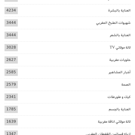
العناية بالبشرة
4234
شهيوات الطبخ المغربي
3444
العناية بالشعر
3444
لالة مولاتي TV
3028
حلويات مغربية
2627
أخبار المشاهير
2585
الصحة
2579
كيك و طورطات
2341
العناية بالجسم
1785
لالة مولاتي اناقة مغربية
1639
ازياء فساتين القفطان المغربي
1347