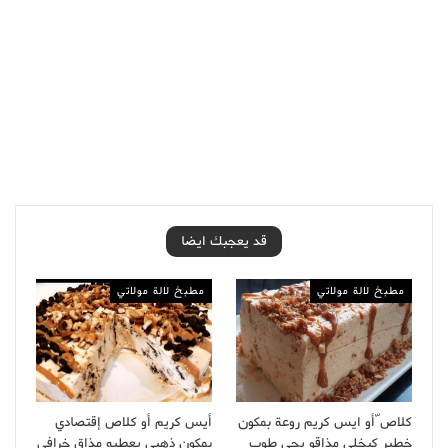
قد يعجبك ايضا
مطبخ لالة مولاتي
مطبخ لالة مولاتي
كلاص ّأو ايس كريم روعة بمكون
أيس كريم أو كلاص إقتصادي
خطير كيخلي مذاقو يجي طوب
بمكون ذهبي يعطيه مذاق خرافي