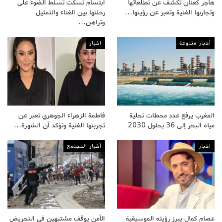
هاجر كعنان تكشف عن تطلعاتها
ابتسام تسكت تسلط الضوء على
وتجاربها الفنية وتعبر عن رؤيتها…
رحلتها بين الغناء والتمثيل
وتراهن…
أخبار متنوعة
اخبار
المغرب يرفع عدد محطات تحلية
فاطمة الزهراء الجوهري تعبر عن
مياه البحر إلى 36 بحلول 2030
تجربتها الفنية وتؤكد أن الشهرة…
اخبار
أخبار المجتمع
عصام كمال يبرز رؤيته الموسيقية
الأمن يوقف مشتبهين في التحريض