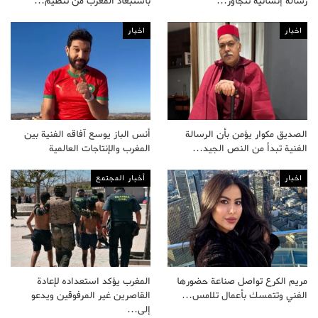
رسالة إنسانية تتجاوز…
باستبعاد المغرب من تنظيم…
اخبار
اخبار
الصديق مكوار يؤمن بأن الرسالة
أنس الباز يوسع آفاقه الفنية بين
الفنية تبدأ من النص الجيد…
المغرب والإنتاجات العالمية
اخبار
أخبار المجتمع
مريم الكرع تواصل صناعة حضورها
المغرب يؤكد استعداده لإعادة
الفني وتتمسك بأعمال تلامس…
القاصرين غير المرفوقين ويدعو
إلى…