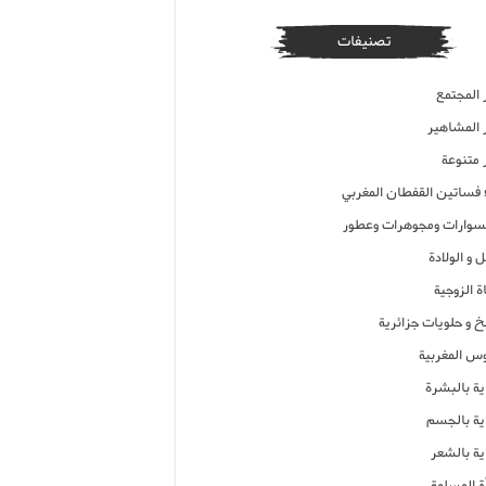
تصنيفات
 المجتمع
ر المشاهير
 متنوعة
ء فساتين القفطان المغربي
وارات ومجوهرات وعطور
 و الولادة
ة الزوجية
خ و حلويات جزائرية
وس المغربية
ية بالبشرة
اية بالجسم
ية بالشعر
ة المسلمة