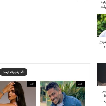
لية
وقت
نجاح
ء
قد يعجبك ايضا
اخبار
اخبار
رص
مل
ني…