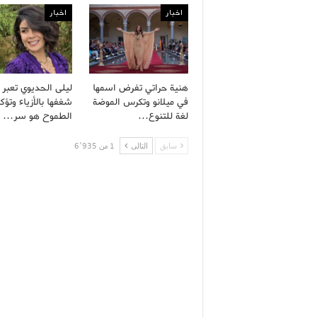
اخبار
اخبار
هنية حراتي تفرض اسمها
ليلى الحديوي تعبر
في ميلانو وتكرس الموضة
شغفها بالأزياء وتؤك
لغة للتنوع…
الطموح هو سر…
سابق
التالى
1 من 6٬935