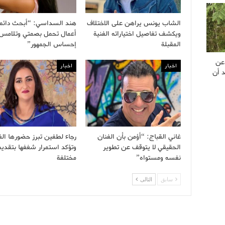
الشاب يونس يراهن على الاختلاف
هند السداسي: “أبحث دائم
ويكشف تفاصيل اختياراته الفنية
أعمال تحمل بصمتي وتلامس
المقبلة
إحساس الجمهور”
 عن
اخبار
اخبار
د أن
غاني القباج: “أؤمن بأن الفنان
رجاء لطفين تبرز حضورها الف
الحقيقي لا يتوقف عن تطوير
وتؤكد استمرار شغفها بتقديم 
نفسه ومستواه”
مختلفة
سابق
التالى