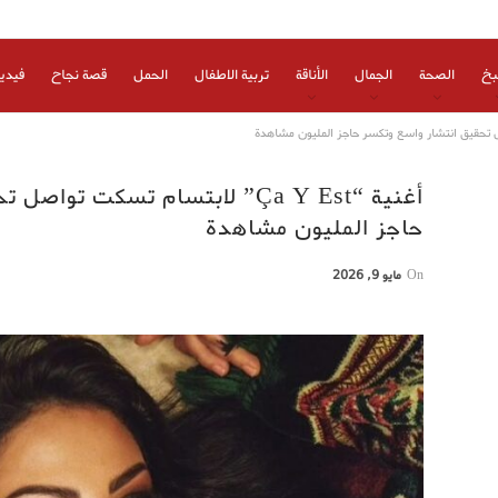
بخ
الصحة
الجمال
الأناقة
تربية الاطفال
الحمل
قصة نجاح
فيدي
أغنية “Ça Y Est” لابتسام تسكت ت
حاجز المليون مشاهدة
On
مايو 9, 2026