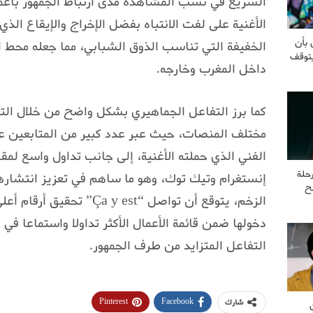
السريع في نسب المشاهدة مدى ارتباط الجمهور بأعم
الأغنية على لفت الانتباه بفضل الإخراج والإيقاع الذي
 بأن
الخفيفة التي تناسب الذوق الشبابي، مما جعله محط 
يتوقف
داخل المغرب وخارجه.
كما برز التفاعل الجماهيري بشكل واضح من خلال الت
مختلف المنصات، حيث عبر عدد كبير من المتابعين عن
الفني الذي حملته الأغنية، إلى جانب تداول واسع لم
حلة
إنستغرام وتيك توك، وهو ما ساهم في تعزيز انتشارها
ح
الزخم، يتوقع أن تواصل “a y est
دخولها ضمن قائمة الأعمال الأكثر تداولا واستماعا في 
التفاعل المتزايد من طرف الجمهور.
Pinterest
Facebook
شارك