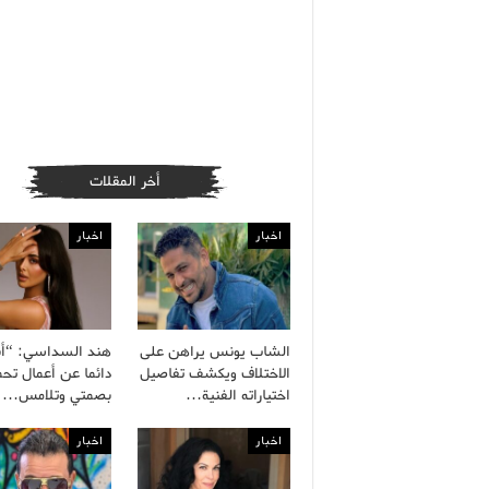
أخر المقلات
اخبار
اخبار
الشاب يونس يراهن على
هند السداسي: “أ
الاختلاف ويكشف تفاصيل
دائما عن أعمال تح
اختياراته الفنية…
بصمتي وتلامس…
اخبار
اخبار