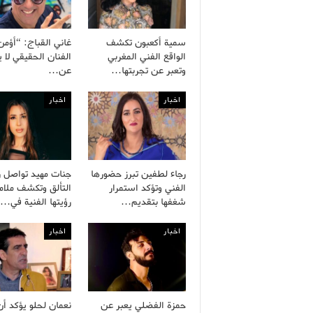
سمية أكعبون تكشف
غاني القباج: “أؤمن
الواقع الفني المغربي
الفنان الحقيقي لا 
وتعبر عن تجربتها…
عن…
اخبار
اخبار
رجاء لطفين تبرز حضورها
جنات مهيد تواصل ر
الفني وتؤكد استمرار
التألق وتكشف ملام
شغفها بتقديم…
رؤيتها الفنية في…
اخبار
اخبار
حمزة الفضلي يعبر عن
نعمان لحلو يؤكد أن