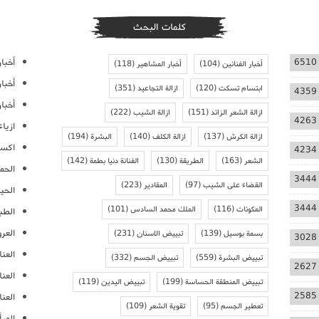
كلمات البحث
أخبار
6510
أخبار الفنانين
(104)
أخبار المشاهير
(118)
أخبا
ابتسام تسكت
(120)
ازالة التجاعيد
(351)
4359
أخبار
ازالة الشعر الزائد
(151)
ازالة الشيب
(222)
4263
ازيا
ازالة الكرش
(137)
ازالة الكلف
(140)
البشرة
(194)
اكسس
4234
الشعر
(163)
الطريقة
(130)
الفنانة دنيا بطمة
(142)
الحمل
3444
القضاء على الشيب
(97)
المقادير
(223)
الحيا
3444
المكونات
(116)
الملك محمد السادس
(101)
الطب
العر
بسمة بوسيل
(139)
تبييض الاسنان
(231)
3028
العنا
تبييض البشرة
(559)
تبييض الجسم
(332)
2627
العن
تبييض المنطقة الحساسة
(199)
تبييض اليدين
(119)
2585
العنا
تعطير الجسم
(95)
تقوية الشعر
(109)
المرأ