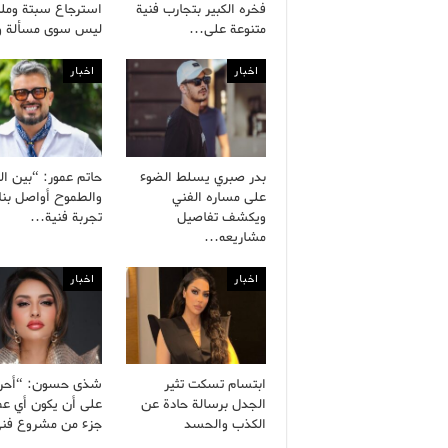
فخره الكبير بتجارب فنية
استرجاع سبتة وملي
متنوعة على…
ليس سوى مسألة 
اخبار
اخبار
بدر صبري يسلط الضوء
حاتم عمور: “بين ال
على مساره الفني
والطموح أواصل بنا
ويكشف تفاصيل
تجربة فنية…
مشاريعه…
اخبار
اخبار
ابتسام تسكت تثير
شذى حسون: “أح
الجدل برسالة حادة عن
على أن يكون أي ع
الكذب والحسد
جزء من مشروع ف