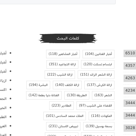
كلمات البحث
أخبار
6510
أخبار الفنانين
(104)
أخبار المشاهير
(118)
أخبا
ابتسام تسكت
(120)
ازالة التجاعيد
(351)
4357
أخبار
ازالة الشعر الزائد
(151)
ازالة الشيب
(222)
4263
ازيا
ازالة الكرش
(137)
ازالة الكلف
(140)
البشرة
(194)
اكسس
4234
الشعر
(163)
الطريقة
(130)
الفنانة دنيا بطمة
(142)
الحمل
3444
القضاء على الشيب
(97)
المقادير
(223)
الحيا
3444
المكونات
(116)
الملك محمد السادس
(101)
الطب
العر
بسمة بوسيل
(139)
تبييض الاسنان
(231)
3028
العنا