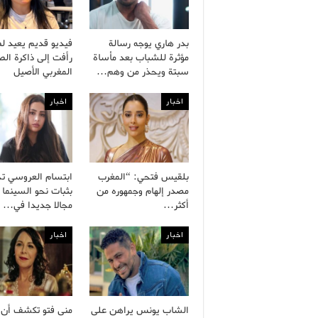
بدر هاري يوجه رسالة
فيديو قديم يعيد ل
مؤثرة للشباب بعد مأساة
رأفت إلى ذاكرة ال
سبتة ويحذر من وهم…
المغربي الأصيل
اخبار
اخبار
بلقيس فتحي: “المغرب
ابتسام العروسي ت
مصدر إلهام وجمهوره من
بثبات نحو السينما 
أكثر…
مجالا جديدا في…
اخبار
اخبار
الشاب يونس يراهن على
منى فتو تكشف أن