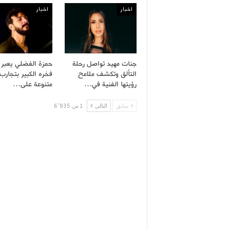
اخبار
اخبار
جنات مهيد تواصل رحلة
حمزة الفضلي يعبر
التألق وتكشف ملامح
فخره الكبير بتجارب 
رؤيتها الفنية في…
متنوعة على…
سابق
التالى
1 من 6٬935