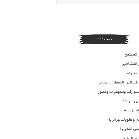
تصنيفات
 المجتمع
ر المشاهير
 متنوعة
ء فساتين القفطان المغربي
وارات ومجوهرات وعطور
 و الولادة
ة الزوجية
خ و حلويات جزائرية
وس المغربية
ية بالبشرة