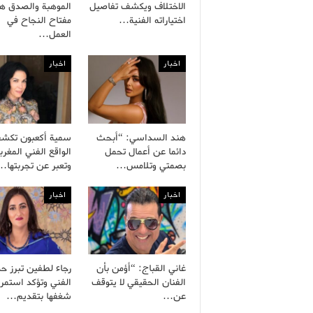
الاختلاف ويكشف تفاصيل
الموهبة والصدق هم
اختياراته الفنية…
مفتاح النجاح في
العمل…
اخبار
اخبار
هند السداسي: “أبحث
سمية أكعبون تكش
دائما عن أعمال تحمل
الواقع الفني المغرب
بصمتي وتلامس…
وتعبر عن تجربتها…
اخبار
اخبار
غاني القباج: “أؤمن بأن
رجاء لطفين تبرز ح
الفنان الحقيقي لا يتوقف
الفني وتؤكد استمرا
عن…
شغفها بتقديم…