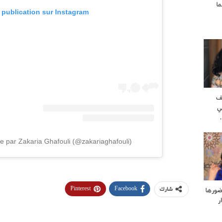
ا
e publication sur Instagram
ف
ي
e par Zakaria Ghafouli (@zakariaghafouli)
Pinterest
Facebook
ضورها
شارك
ر