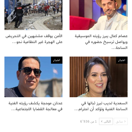
عصام كمال يبرز رؤيته الموسيقية
الأمن يوقف مشتبهين في التحريض
ويواصل ترسيخ حضوره في
على الهجرة غير النظامية نحو…
الساحة…
اخبار
اخبار
السعدية لديب تبرز ثباتها في
عدنان موحجة يكشف رؤيته الفنية
الساحة الفنية وتؤكد أن احترام…
في معالجة القضايا الاجتماعية…
سابق
التالى
1 من 6٬936