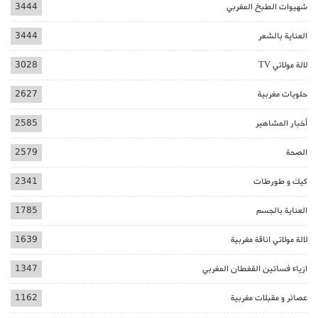
شهيوات الطبخ المغربي
3444
العناية بالشعر
3444
لالة مولاتي TV
3028
حلويات مغربية
2627
أخبار المشاهير
2585
الصحة
2579
كيك و طورطات
2341
العناية بالجسم
1785
لالة مولاتي اناقة مغربية
1639
ازياء فساتين القفطان المغربي
1347
عصائر و مقبلات مغربية
1162