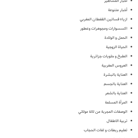
أخبار المشاهير
أخبار متنوعة
ازياء فساتين القفطان المغربي
اكسسوارات ومجوهرات وعطور
الحمل و الولادة
الحياة الزوجية
الطبخ و حلويات جزائرية
العروس المغربية
العناية بالبشرة
العناية بالجسم
العناية بالشعر
المرأة المسلمة
الوصفات المجربة من لالة مولاتي
تربية الاطفال
تعليم ربطات و لفات الحجاب