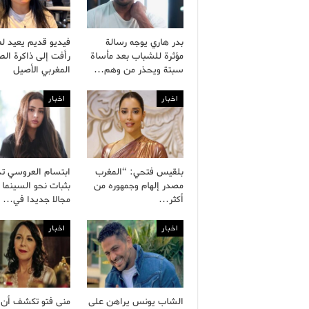
بدر هاري يوجه رسالة
فيديو قديم يعيد ل
مؤثرة للشباب بعد مأساة
رأفت إلى ذاكرة ال
سبتة ويحذر من وهم…
المغربي الأصيل
اخبار
اخبار
بلقيس فتحي: “المغرب
ابتسام العروسي ت
مصدر إلهام وجمهوره من
بثبات نحو السينما 
أكثر…
مجالا جديدا في…
اخبار
اخبار
الشاب يونس يراهن على
منى فتو تكشف أن