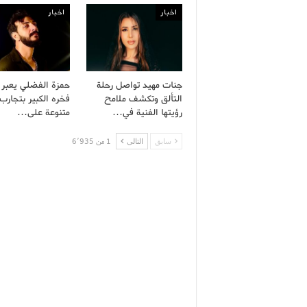
اخبار
اخبار
جنات مهيد تواصل رحلة
حمزة الفضلي يعبر
التألق وتكشف ملامح
فخره الكبير بتجارب 
رؤيتها الفنية في…
متنوعة على…
سابق
التالى
1 من 6٬935