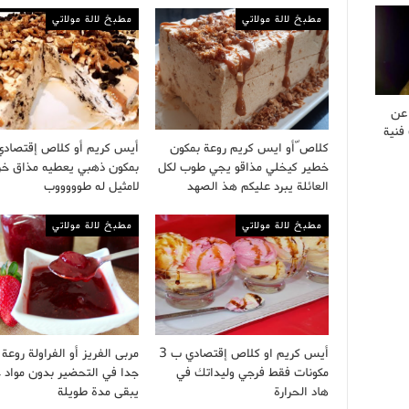
مطبخ لالة مولاتي
مطبخ لالة مولاتي
 عن
فنية
كلاص ّأو ايس كريم روعة بمكون
أيس كريم أو كلاص إقتصادي
خطير كيخلي مذاقو يجي طوب لكل
بمكون ذهبي يعطيه مذاق خر
العائلة يبرد عليكم هذ الصهد
لامثيل له طوووووب
مطبخ لالة مولاتي
مطبخ لالة مولاتي
أيس كريم او كلاص إقتصادي ب 3
مربى الفريز أو الفراولة روع
مكونات فقط فرجي وليداتك في
جدا في التحضير بدون مواد 
هاد الحرارة
يبقى مدة طويلة