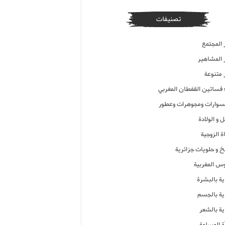
تصنيفات
 المجتمع
ر المشاهير
 متنوعة
ء فساتين القفطان المغربي
وارات ومجوهرات وعطور
 و الولادة
ة الزوجية
خ و حلويات جزائرية
وس المغربية
ية بالبشرة
اية بالجسم
ية بالشعر
ة المسلمة