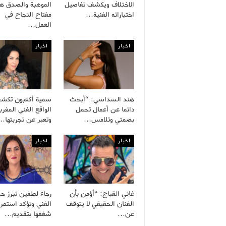
الاختلاف ويكشف تفاصيل
الموهبة والصدق هم
اختياراته الفنية…
مفتاح النجاح في
العمل…
اخبار
اخبار
هند السداسي: “أبحث
سمية أكعبون تكش
دائما عن أعمال تحمل
الواقع الفني المغرب
بصمتي وتلامس…
وتعبر عن تجربتها…
اخبار
اخبار
غاني القباج: “أؤمن بأن
رجاء لطفين تبرز ح
الفنان الحقيقي لا يتوقف
الفني وتؤكد استمرا
عن…
شغفها بتقديم…