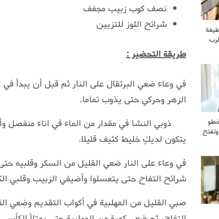
نصف كوب زبيب مجفف
شرائح اللوز للتزيين
طيفة
طرب
طريقة التحضير :
في وعاء ضعي البرتقال على النار ثم قبل أن يبدأ في ا
الزهر وحركي حتى يذوب تماما.
ذوبي النشا في مقدار من الماء في اناء منفصل وأ
خطو
وتفتح
يتكون لديكِ خليط كثيف قليلا.
في وعاء على النار ضعي القليل من السكر وقلبيه حتى
شرائح التفاح حتى يتعسلوا وأضيفي الزبيب وقلبي الك
صبي القليل من المهلبية في أكواب التقديم وضعي ال
التفاح، ثم ضعي كمية من المهلبية حتى يمتلأ الكأس.