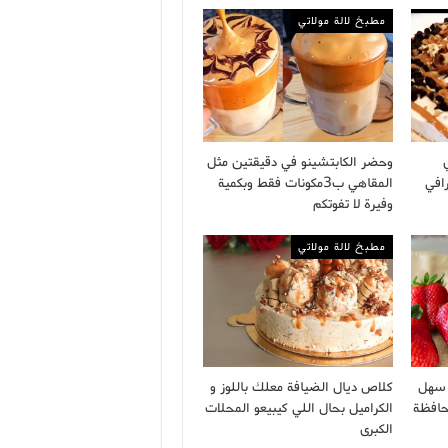
مطبخ لالة مولاتي
وحضر الكابتشينو في دقيقتين مثل
افي
المقاهي ب3مكونات فقط وبكمية
وفيرة لا تفوتكم
مطبخ لالة مولاتي
ة سهل
كلاص ديال الضيافة معلك باللوز و
حافظة
الكراميل بحال اللي كيبيعو المحلات
الكبرى