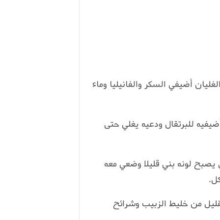
لغليان أضيفي السكر والفانيليا وماء
ضيفيه للبرتقال ودعيه يغلي حتى
 يصبح لونه بني قليلا وضعي معه
ل.
قليل من خليط الزبيب وشرائح