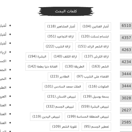
كلمات البحث
أخبار
6510
أخبار الفنانين
(104)
أخبار المشاهير
(118)
أخبا
ابتسام تسكت
(120)
ازالة التجاعيد
(351)
4357
أخبار
ازالة الشعر الزائد
(151)
ازالة الشيب
(222)
4263
ازيا
ازالة الكرش
(137)
ازالة الكلف
(140)
البشرة
(194)
اكسس
4234
الشعر
(163)
الطريقة
(130)
الفنانة دنيا بطمة
(142)
الحمل
3444
القضاء على الشيب
(97)
المقادير
(223)
الحيا
3444
المكونات
(116)
الملك محمد السادس
(101)
الطب
العر
بسمة بوسيل
(139)
تبييض الاسنان
(231)
3028
العنا
تبييض البشرة
(559)
تبييض الجسم
(332)
2627
العن
تبييض المنطقة الحساسة
(199)
تبييض اليدين
(119)
2585
العنا
تعطير الجسم
(95)
تقوية الشعر
(109)
المرأ