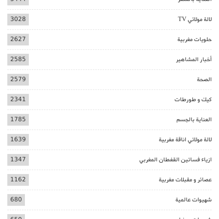
لالة مولاتي TV
3028
حلويات مغربية
2627
أخبار المشاهير
2585
الصحة
2579
كيك و طورطات
2341
العناية بالجسم
1785
لالة مولاتي اناقة مغربية
1639
ازياء فساتين القفطان المغربي
1347
عصائر و مقبلات مغربية
1162
شهيوات عالمية
680