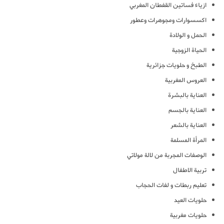
ازياء فساتين القفطان المغربي
اكسسوارات ومجوهرات وعطور
الحمل و الولادة
الحياة الزوجية
الطبخ و حلويات جزائرية
العروس المغربية
العناية بالبشرة
العناية بالجسم
العناية بالشعر
المرأة المسلمة
الوصفات المجربة من لالة مولاتي
تربية الاطفال
تعليم ربطات و لفات الحجاب
حلويات العيد
حلويات مغربية