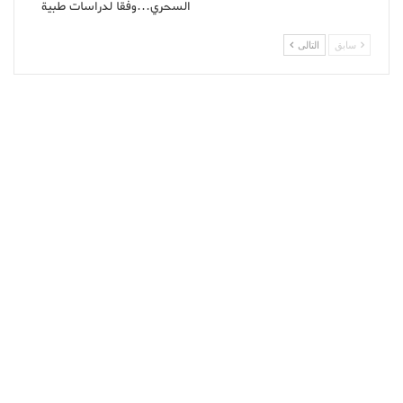
السحري…وفقا لدراسات طبية
سابق
التالى