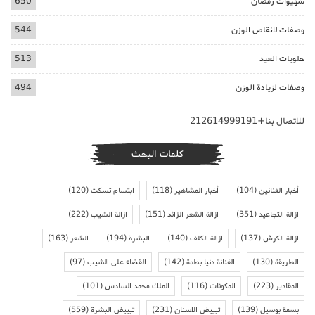
شهيوات رمضان
650
وصفات لانقاص الوزن
544
حلويات العيد
513
وصفات لزيادة الوزن
494
للاتصال بنا+212614999191
كلمات البحث
أخبار الفنانين
(104)
أخبار المشاهير
(118)
ابتسام تسكت
(120)
ازالة التجاعيد
(351)
ازالة الشعر الزائد
(151)
ازالة الشيب
(222)
ازالة الكرش
(137)
ازالة الكلف
(140)
البشرة
(194)
الشعر
(163)
الطريقة
(130)
الفنانة دنيا بطمة
(142)
القضاء على الشيب
(97)
المقادير
(223)
المكونات
(116)
الملك محمد السادس
(101)
بسمة بوسيل
(139)
تبييض الاسنان
(231)
تبييض البشرة
(559)