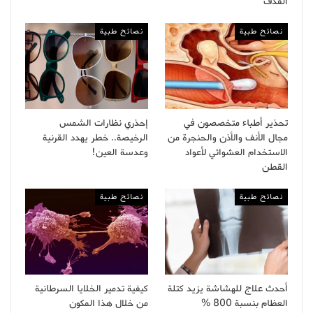
القذف
نصائح طبية
نصائح طبية
تحذير أطباء متخصصون في
إحذري نظارات الشمس
مجال الأنف والأذن والحنجرة من
الرخيصة.. خطر يهدد القرنية
الاستخدام العشوائي لأعواد
وعدسة العين!
القطن
نصائح طبية
نصائح طبية
أحدث علاج للهشاشة يزيد كتلة
كيفية تدمير الخلايا السرطانية
العظام بنسبة 800 %
من خلال هذا المكون