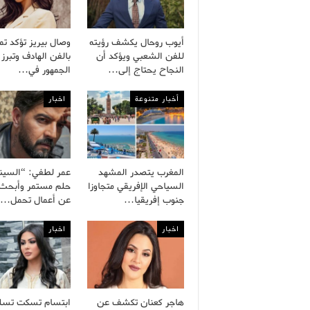
أيوب روحال يكشف رؤيته
وصال بيريز تؤكد تم
للفن الشعبي ويؤكد أن
بالفن الهادف وتبرز 
النجاح يحتاج إلى…
الجمهور في…
أخبار متنوعة
اخبار
المغرب يتصدر المشهد
عمر لطفي: “السينم
السياحي الإفريقي متجاوزا
حلم مستمر وأبحث د
جنوب إفريقيا…
عن أعمال تحمل…
اخبار
اخبار
هاجر كعنان تكشف عن
ابتسام تسكت تسل