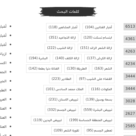
كلمات البحث
أخبار
6513
أخبار الفنانين
(104)
أخبار المشاهير
(118)
أخبا
ابتسام تسكت
(120)
ازالة التجاعيد
(351)
4361
أخبار
ازالة الشعر الزائد
(151)
ازالة الشيب
(222)
4263
ازيا
ازالة الكرش
(137)
ازالة الكلف
(140)
البشرة
(194)
اكسس
4234
الشعر
(163)
الطريقة
(130)
الفنانة دنيا بطمة
(142)
الحمل
3444
القضاء على الشيب
(97)
المقادير
(223)
الحيا
3444
المكونات
(116)
الملك محمد السادس
(101)
الطب
العر
بسمة بوسيل
(139)
تبييض الاسنان
(231)
3028
العنا
تبييض البشرة
(559)
تبييض الجسم
(332)
2627
العن
تبييض المنطقة الحساسة
(199)
تبييض اليدين
(119)
2585
العنا
تعطير الجسم
(95)
تقوية الشعر
(109)
المرأ