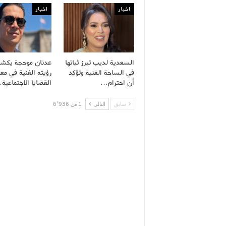
اخبار
اخبار
السعدية لديب تبرز ثباتها
عدنان موحجة يكش
في الساحة الفنية وتؤكد
رؤيته الفنية في معا
أن احترام…
القضايا الاجتماعية
سابق
التالى
1 من 6٬936