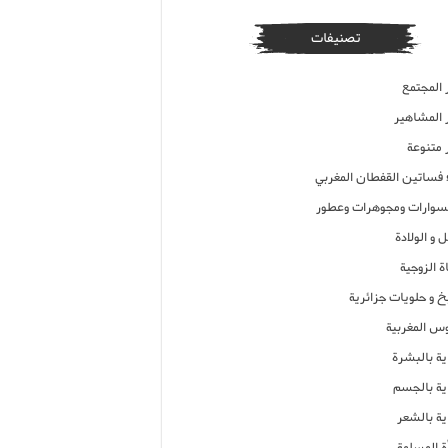
تصنيفات
 المجتمع
ر المشاهير
 متنوعة
ء فساتين القفطان المغربي
وارات ومجوهرات وعطور
 و الولادة
ة الزوجية
خ و حلويات جزائرية
وس المغربية
ية بالبشرة
اية بالجسم
ية بالشعر
ة المسلمة