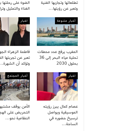
تطلعاتها وتجاربها الفنية
الضوء على رحلتها ب
وتعبر عن رؤيتها…
الغناء والتمثيل وت
أخبار متنوعة
اخبار
المغرب يرفع عدد محطات
فاطمة الزهراء الج
تحلية مياه البحر إلى 36
تعبر عن تجربتها الف
بحلول 2030
وتؤكد أن الشهرة…
اخبار
أخبار المجتمع
عصام كمال يبرز رؤيته
الأمن يوقف مشتبه
الموسيقية ويواصل
التحريض على الهجر
ترسيخ حضوره في
النظامية نحو…
الساحة…