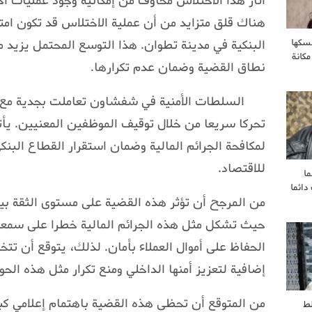
أثار هذا الاختلاس مخاوف من إمكانية وجود عمليات ا
هناك قلق متزايد من أن عملية الاختلاس قد تكون امت
البنكية في مدينة تطوان. هذا التوسع المحتمل يزيد م
سكها
مكانة
نطاق القضية وضمان عدم تكرارها.
السلطات الأمنية في شفشاون تعاملت بجدية مع ه
تحركا سريعا من خلال توقيف الموظفين المعنيين. يأت
لمكافحة الجرائم المالية وضمان استقرار القطاع البنك
للاقتصاد.
ا
ائما
من المرجح أن تؤثر هذه القضية على مستوى الثقة بين
حيث تشكل مثل هذه الجرائم المالية خطرا على سمعة
الحفاظ على أموال العملاء بأمان. لذلك، يتوقع أن تت
إضافية لتعزيز أمنها الداخلي ومنع تكرار مثل هذه الحو
من المتوقع أن تحظى هذه القضية باهتمام إعلامي كبير
ط