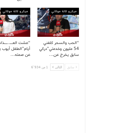
ميكرو لالة مولاتي
ميكرو لالة مولاتي
“الحب والسحر كلفني
54 مليون وخدمتي”دركي
أيام”الطفل أيوب 
سابق يخرج عن…
عن صمته…
سابق
التالى
1 من 6٬934