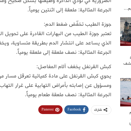
الضرورية كي تؤدي الذاكرة وظيفتها بشكل صحيح ومنعه
يم…
الجرعة المثالية: ملعقة إلى اثنتين يومياً.
جوزة الطيب تخفّض ضغط الدم:
تعتبر جوزة الطيب من البهارات القادرة على تحويل ال
الذي يساعد على انتشار الدم بطريقة متساوية، ويخ
الجرعة المثالية: نصف ملعقة إلى ملعقة يومياً.
كشف
كبش القرنفل يخفف آلام المفاصل:
يحوي كبش القرنفل على مادة كميائية تعرقل مسار م
ومسؤول عن إصابته بأمراض التهابية على غرار التهاب
الجرعة المثالية: نصف ملعقة طعام يومياً.
Pinterest
Facebook
شارك