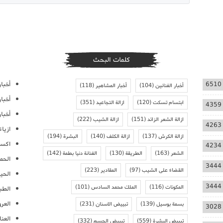
كلمات البحث
أخبار
6510
أخبار الفنانين
(104)
أخبار المشاهير
(118)
أخبا
ابتسام تسكت
(120)
ازالة التجاعيد
(351)
4359
أخبار
ازالة الشعر الزائد
(151)
ازالة الشيب
(222)
4263
ازيا
ازالة الكرش
(137)
ازالة الكلف
(140)
البشرة
(194)
اكسس
4234
الشعر
(163)
الطريقة
(130)
الفنانة دنيا بطمة
(142)
الحمل
3444
القضاء على الشيب
(97)
المقادير
(223)
الحيا
3444
المكونات
(116)
الملك محمد السادس
(101)
الطب
العر
بسمة بوسيل
(139)
تبييض الاسنان
(231)
3028
العنا
تبييض البشرة
(559)
تبييض الجسم
(332)