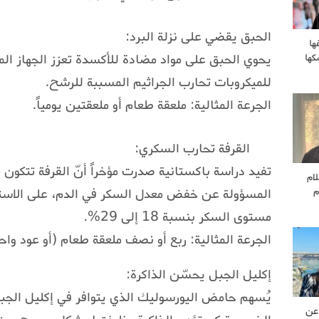
الحبق يقضي على نزلة البرد:
ها
يحوي الحبق على مواد مضادة للأكسدة تعزز الجهاز الم
كها
للميكروبات تحارب الجراثيم المسببة للرشح.
الجرعة المثالية: ملعقة طعام أو ملعقتين يومياً.
القرفة تحارب السكري:
تفيد دراسة باكستانية صدرت مؤخراً أنّ القرفة تتكون م
لام
المسؤولة عن خفض معدل السكر في الدم، على الاستج
م
مستوى السكر بنسبة 18 إلى 29%.
الجرعة المثالية: ربع أو نصف ملعقة طعام (أو عود واحد)
إكليل الجبل يحسّن الذاكرة:
يُسهم حامض اليورسوليك الذي يتوافر في إكليل الجبل
عن