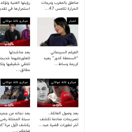
مناطق بالمغرب ودرجات
رؤيتها الفنية وتؤكد
الحرارة تلامس 47…
استمرارها في تقد
اخبار
ميكرو لالة مولاتي
الفيلم السينمائي
بعد مناشدتها
“السمطة كدور” يعيد
للعثورعليهما خديجة
كريمة وساط…
تلتقي شقيقيها وت
حقائق…
ميكرو لالة مولاتي
ميكرو لالة مولاتي
بعد وصول العائلة..
بعد نجاته من جحيم
تصريحات صادمة تكشف
سبتة المحتلة رضى
آخر تطورات قضية عبد…
يكشف لأول مرة“كنا
ضاحكين…