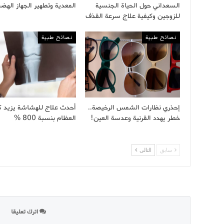
السعداني حول الحياة الجنسية
المعدية وتطهير الجهاز الهض
للزوجين وكيفية علاج سرعة القذف
نصائح طبية
نصائح طبية
إحذري نظارات الشمس الرخيصة..
أحدث علاج للهشاشة يزيد ك
خطر يهدد القرنية وعدسة العين!
العظام بنسبة 800 %
سابق
التالى
اترك تعليقا