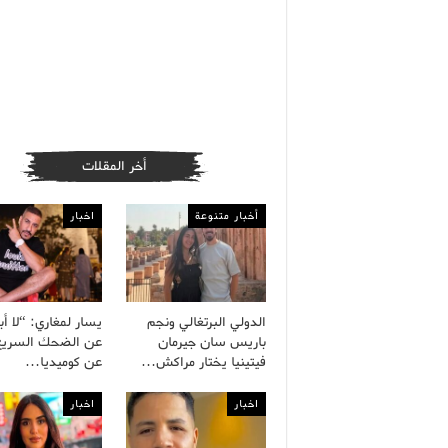
أخر المقلات
أخبار متنوعة
اخبار
الدولي البرتغالي ونجم
يسار لمغاري: “لا أ
باريس سان جيرمان
عن الضحك السريع
فيتينيا يختار مراكش…
عن كوميديا…
اخبار
اخبار