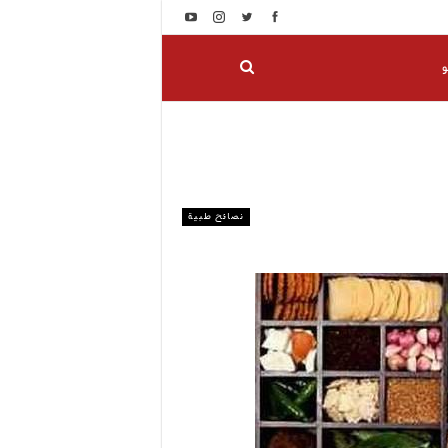
و
نصائح طبية