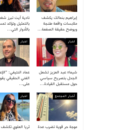
إبراهيم بنمالك يكشف
نادية آيت تبرز شغف
ملابسات واقعة طنجة
بالتمثيل وتؤكد تمس
ويوضح حقيقة الصفعة…
بالأدوار التي…
اخبار
اخبار
شيماء عبد العزيز تشعل
عماد النتيفي: “الإع
الجدل بتصريح سياسي
الفني الحقيقي يقو
حول مستقبل القيادة…
على…
أخبار المجتمع
اخبار
موجة حر قوية تضرب عدة
ثريا العلوي تكشف 