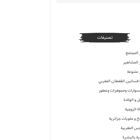
تصنيفات
 المجتمع
ر المشاهير
 متنوعة
ء فساتين القفطان المغربي
وارات ومجوهرات وعطور
 و الولادة
ة الزوجية
خ و حلويات جزائرية
وس المغربية
ية بالبشرة