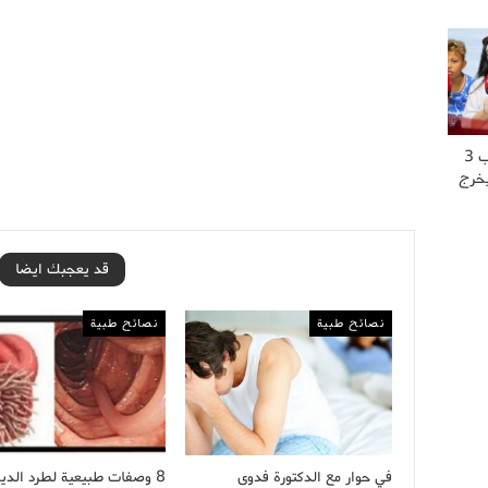
“عشت العــ..ــذاب 3
يخرج
قد يعجبك ايضا
نصائح طبية
نصائح طبية
في حوار مع الدكتورة فدوى
8 وصفات طبيعية لطرد الدي