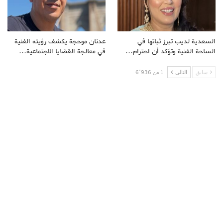
السعدية لديب تبرز ثباتها في
عدنان موحجة يكشف رؤيته الفنية
الساحة الفنية وتؤكد أن احترام…
في معالجة القضايا الاجتماعية…
سابق
التالى
1 من 6٬936