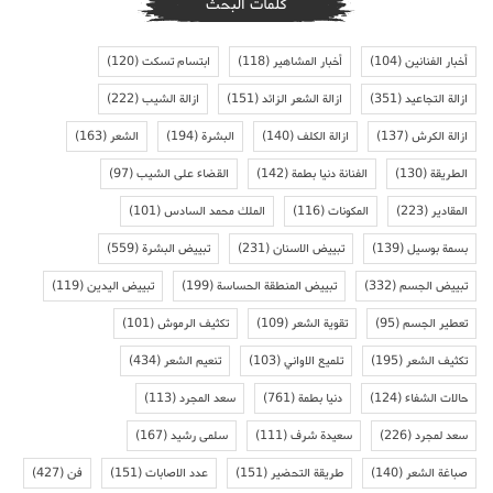
كلمات البحث
أخبار الفنانين
(104)
أخبار المشاهير
(118)
ابتسام تسكت
(120)
ازالة التجاعيد
(351)
ازالة الشعر الزائد
(151)
ازالة الشيب
(222)
ازالة الكرش
(137)
ازالة الكلف
(140)
البشرة
(194)
الشعر
(163)
الطريقة
(130)
الفنانة دنيا بطمة
(142)
القضاء على الشيب
(97)
المقادير
(223)
المكونات
(116)
الملك محمد السادس
(101)
بسمة بوسيل
(139)
تبييض الاسنان
(231)
تبييض البشرة
(559)
تبييض الجسم
(332)
تبييض المنطقة الحساسة
(199)
تبييض اليدين
(119)
تعطير الجسم
(95)
تقوية الشعر
(109)
تكثيف الرموش
(101)
تكثيف الشعر
(195)
تلميع الاواني
(103)
تنعيم الشعر
(434)
حالات الشفاء
(124)
دنيا بطمة
(761)
سعد المجرد
(113)
سعد لمجرد
(226)
سعيدة شرف
(111)
سلمى رشيد
(167)
صباغة الشعر
(140)
طريقة التحضير
(151)
عدد الاصابات
(151)
فن
(427)