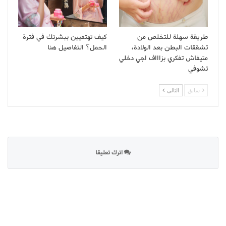
طريقة سهلة للتخلص من
كيف تهتميين ببشرتك في فترة
تشققات البطن بعد الولادة،
الحمل؟ التفاصيل هنا
متيفاش تفكري بزاااف اجي دخلي
تشوفي
سابق
التالى
اترك تعليقا