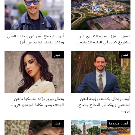
المغرب يعزز مساره التنموي عبر
أيوب كريطع يعبر عن إبداعه الفني
مشاريع كبرى في البنية التحتية…
ويؤكد مكانته كواحد من أبرز…
اخبار
اخبار
أيوب روحال يكشف رؤيته للفن
وصال بيريز تؤكد تمسكها بالفن
الشعبي ويؤكد أن النجاح يحتاج
الهادف وتبرز مكانة الجمهور في…
إلى…
أخبار متنوعة
اخبار