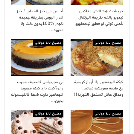
حريشات هشاااش معلكين
أحسن من خبز المخابز!! خبز
تيدوبو بالفم بكريمة البرتقال
الدار اليومي بطريقة جديدة
لأحلى كوتي او فطور تيحمقووو
ناجح %100بدون دلك ولا
مجهود…
مطبخ لالة مولاتي
مطبخ لالة مولاتي
كيكة البيضتين ولا أروع كريمية
لي مجربهاش فالصيف مجرب
مع طبقة مقرمشة،تجانس
والو؟كيك بارد كيكة محبوبة
ومذاق هائل تستحق التجربة!!
الجماهير دارت ضجة فالفيسبوك
بدون…
مطبخ لالة مولاتي
مطبخ لالة مولاتي