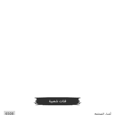
فئات شعبية
أخبار المجتمع
6508