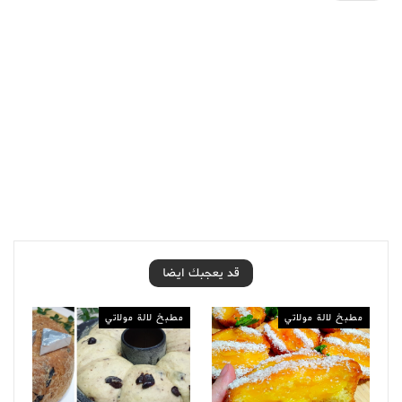
قد يعجبك ايضا
مطبخ لالة مولاتي
مطبخ لالة مولاتي