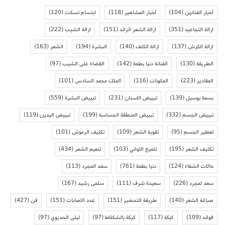
أخبار الفنانين
(104)
أخبار المشاهير
(118)
ابتسام تسكت
(120)
ازالة التجاعيد
(351)
ازالة الشعر الزائد
(151)
ازالة الشيب
(222)
ازالة الكرش
(137)
ازالة الكلف
(140)
البشرة
(194)
الشعر
(163)
الطريقة
(130)
الفنانة دنيا بطمة
(142)
القضاء على الشيب
(97)
المقادير
(223)
المكونات
(116)
الملك محمد السادس
(101)
بسمة بوسيل
(139)
تبييض الاسنان
(231)
تبييض البشرة
(559)
تبييض الجسم
(332)
تبييض المنطقة الحساسة
(199)
تبييض اليدين
(119)
تعطير الجسم
(95)
تقوية الشعر
(109)
تكثيف الرموش
(101)
تكثيف الشعر
(195)
تلميع الاواني
(103)
تنعيم الشعر
(434)
حالات الشفاء
(124)
دنيا بطمة
(761)
سعد المجرد
(113)
سعد لمجرد
(226)
سعيدة شرف
(111)
سلمى رشيد
(167)
صباغة الشعر
(140)
طريقة التحضير
(151)
عدد الاصابات
(151)
فن
(427)
فوائد
(109)
كيكة
(117)
كيكة بالشكلاط
(97)
ليلى الحديوي
(97)