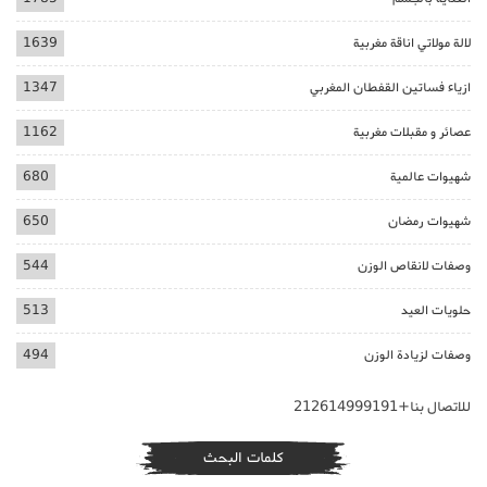
لالة مولاتي اناقة مغربية
1639
ازياء فساتين القفطان المغربي
1347
عصائر و مقبلات مغربية
1162
شهيوات عالمية
680
شهيوات رمضان
650
وصفات لانقاص الوزن
544
حلويات العيد
513
وصفات لزيادة الوزن
494
للاتصال بنا+212614999191
كلمات البحث