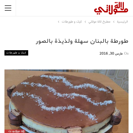
الرئيسية
مطبخ لالة مولاتي
كيك و طورطات
طورطة بالبنان سهلة ولذيذة بالصور
كيك و طورطات
On
مارس 30, 2016