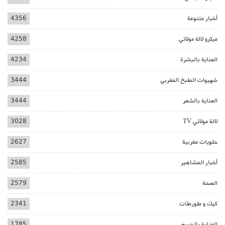
أخبار متنوعة
4356
ميكرو لالة مولاتي
4258
العناية بالبشرة
4234
شهيوات الطبخ المغربي
3444
العناية بالشعر
3444
لالة مولاتي TV
3028
حلويات مغربية
2627
أخبار المشاهير
2585
الصحة
2579
كيك و طورطات
2341
العناية بالجسم
1785