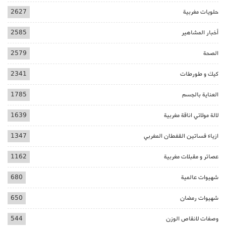
حلويات مغربية
2627
أخبار المشاهير
2585
الصحة
2579
كيك و طورطات
2341
العناية بالجسم
1785
لالة مولاتي اناقة مغربية
1639
ازياء فساتين القفطان المغربي
1347
عصائر و مقبلات مغربية
1162
شهيوات عالمية
680
شهيوات رمضان
650
وصفات لانقاص الوزن
544