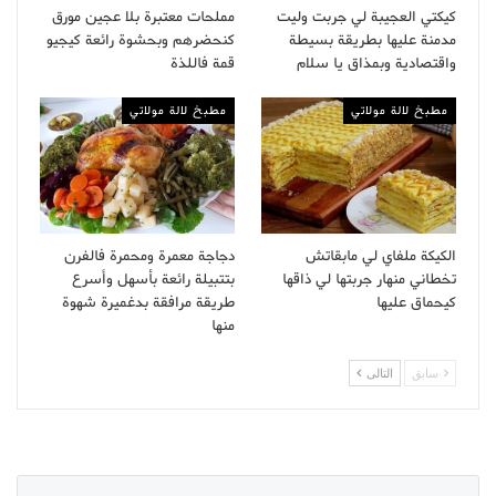
كيكتي العجيبة لي جربت وليت
مملحات معتبرة بلا عجين مورق
مدمنة عليها بطريقة بسيطة
كنحضرهم وبحشوة رائعة كيجيو
واقتصادية وبمذاق يا سلام
قمة فاللذة
مطبخ لالة مولاتي
مطبخ لالة مولاتي
الكيكة ملفاي لي مابقاتش
دجاجة معمرة ومحمرة فالفرن
تخطاني منهار جربتها لي ذاقها
بتتبيلة رائعة بأسهل وأسرع
كيحماق عليها
طريقة مرافقة بدغميرة شهوة
منها
سابق
التالى