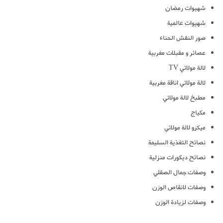
شهيوات رمضان
شهيوات عالمية
صور النقش الحناء
عصائر و مقبلات مغربية
لالة مولاتي TV
لالة مولاتي اناقة مغربية
مطبخ لالة مولاتي
مكياج
ميكرو لالة مولاتي
نصائح التغذية السليمة
نصائح ديكورات منزلية
وصفات جمال الصقلي
وصفات لانقاص الوزن
وصفات لزيادة الوزن