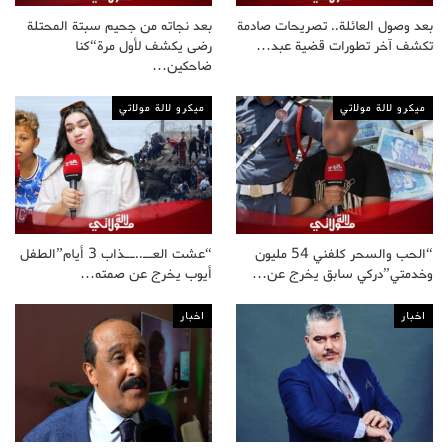
بعد وصول العائلة.. تصريحات صادمة
بعد نجاته من جحيم سبتة المحتلة
تكشف آخر تطورات قضية عبد…
رضى يكشف لأول مرة“كنا
ضاحكين…
ميكرو لالة مولاتي
ميكرو لالة مولاتي
“الحب والسحر كلفني 54 مليون
“عشت العــ..ــذاب 3 أيام”الطفل
وخدمتي”دركي سابق يخرج عن…
أيوب يخرج عن صمته…
اخبار
اخبار