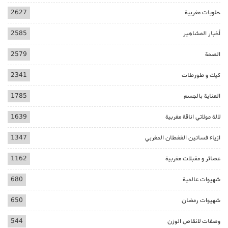
حلويات مغربية
2627
أخبار المشاهير
2585
الصحة
2579
كيك و طورطات
2341
العناية بالجسم
1785
لالة مولاتي اناقة مغربية
1639
ازياء فساتين القفطان المغربي
1347
عصائر و مقبلات مغربية
1162
شهيوات عالمية
680
شهيوات رمضان
650
وصفات لانقاص الوزن
544