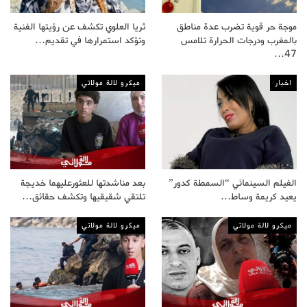
موجة حر قوية تضرب عدة مناطق
ثريا العلوي تكشف عن رؤيتها الفنية
بالمغرب ودرجات الحرارة تلامس
وتؤكد استمرارها في تقديم…
47…
اخبار
ميكرو لالة مولاتي
الفيلم السينمائي “السمطة كدور”
بعد مناشدتها للعثورعليهما خديجة
يعيد كريمة وساط…
تلتقي شقيقيها وتكشف حقائق…
ميكرو لالة مولاتي
ميكرو لالة مولاتي