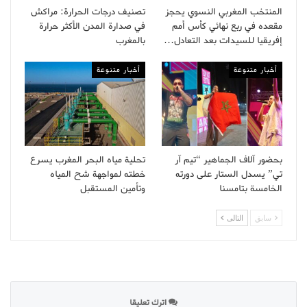
المنتخب المغربي النسوي يحجز
تصنيف درجات الحرارة: مراكش
مقعده في ربع نهائي كأس أمم
في صدارة المدن الأكثر حرارة
إفريقيا للسيدات بعد التعادل…
بالمغرب
أخبار متنوعة
أخبار متنوعة
بحضور آلاف الجماهير “تيم آر
تحلية مياه البحر المغرب يسرع
تي” يسدل الستار على دورته
خطته لمواجهة شح المياه
الخامسة بتامسنا
وتأمين المستقبل
سابق
التالى
اترك تعليقا