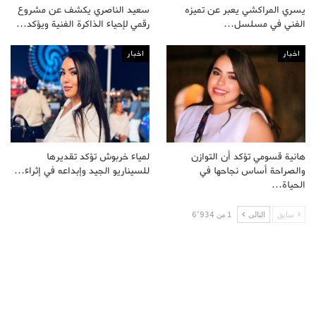
يسري المراكشي يعبر عن تميزه
سعيد الناصري يكشف عن مشروع
الفني في مسلسل…
رقمي لإحياء الذاكرة الفنية ويؤكد…
اخبار
اخبار
هانية قسومي تؤكد أن التوازن
لمياء خربوش تؤكد تقديرها
والصراحة أساس نجاحها في
للسيناريو الجيد وإبداعه في إثراء…
الحياة…
سابق
التالى
1 من 6٬934