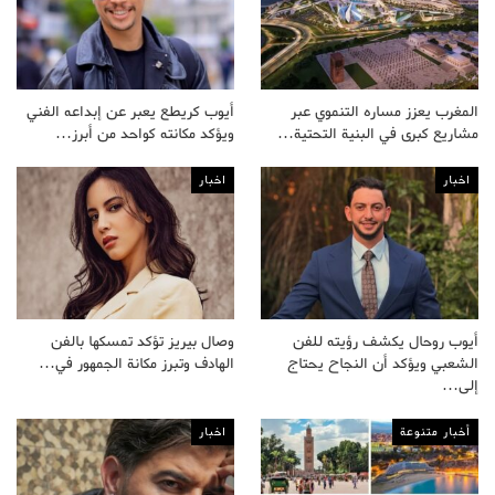
المغرب يعزز مساره التنموي عبر
أيوب كريطع يعبر عن إبداعه الفني
مشاريع كبرى في البنية التحتية…
ويؤكد مكانته كواحد من أبرز…
اخبار
اخبار
أيوب روحال يكشف رؤيته للفن
وصال بيريز تؤكد تمسكها بالفن
الشعبي ويؤكد أن النجاح يحتاج
الهادف وتبرز مكانة الجمهور في…
إلى…
أخبار متنوعة
اخبار