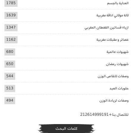
العناية بالجسم
1785
لالة مولاتي اناقة مغربية
1639
ازياء فساتين القفطان المغربي
1347
عصائر و مقبلات مغربية
1162
شهيوات عالمية
680
شهيوات رمضان
650
وصفات لانقاص الوزن
544
حلويات العيد
513
وصفات لزيادة الوزن
494
للاتصال بنا+212614999191
كلمات البحث