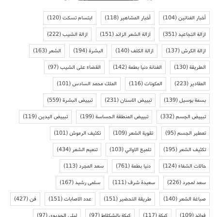
أخبار الفنانين
(104)
أخبار المشاهير
(118)
ابتسام تسكت
(120)
ازالة التجاعيد
(351)
ازالة الشعر الزائد
(151)
ازالة الشيب
(222)
ازالة الكرش
(137)
ازالة الكلف
(140)
البشرة
(194)
الشعر
(163)
الطريقة
(130)
الفنانة دنيا بطمة
(142)
القضاء على الشيب
(97)
المقادير
(223)
المكونات
(116)
الملك محمد السادس
(101)
بسمة بوسيل
(139)
تبييض الاسنان
(231)
تبييض البشرة
(559)
تبييض الجسم
(332)
تبييض المنطقة الحساسة
(199)
تبييض اليدين
(119)
تعطير الجسم
(95)
تقوية الشعر
(109)
تكثيف الرموش
(101)
تكثيف الشعر
(195)
تلميع الاواني
(103)
تنعيم الشعر
(434)
حالات الشفاء
(124)
دنيا بطمة
(761)
سعد المجرد
(113)
سعد لمجرد
(226)
سعيدة شرف
(111)
سلمى رشيد
(167)
صباغة الشعر
(140)
طريقة التحضير
(151)
عدد الاصابات
(151)
فن
(427)
فوائد
(109)
كيكة
(117)
كيكة بالشكلاط
(97)
ليلى الحديوي
(97)