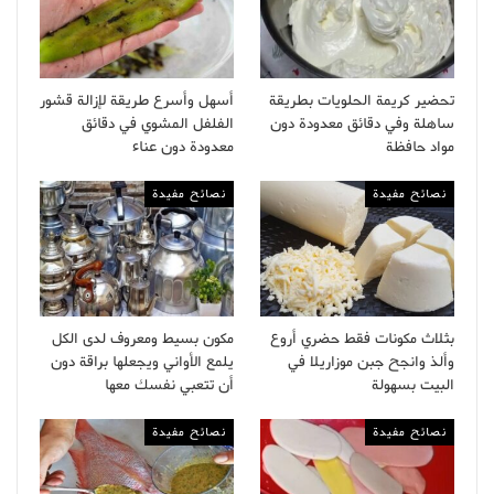
تحضير كريمة الحلويات بطريقة
أسهل وأسرع طريقة لإزالة قشور
ساهلة وفي دقائق معدودة دون
الفلفل المشوي في دقائق
مواد حافظة
معدودة دون عناء
نصائح مفيدة
نصائح مفيدة
بثلاث مكونات فقط حضري أروع
مكون بسيط ومعروف لدى الكل
وألذ وانجح جبن موزاريلا في
يلمع الأواني ويجعلها براقة دون
البيت بسهولة
أن تتعبي نفسك معها
نصائح مفيدة
نصائح مفيدة