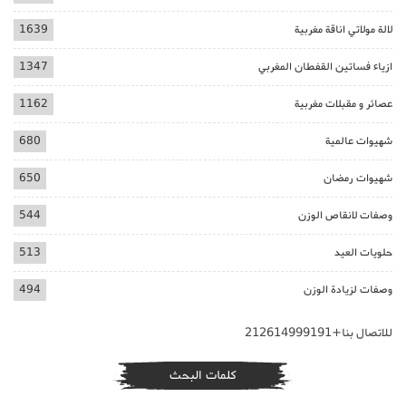
لالة مولاتي اناقة مغربية
1639
ازياء فساتين القفطان المغربي
1347
عصائر و مقبلات مغربية
1162
شهيوات عالمية
680
شهيوات رمضان
650
وصفات لانقاص الوزن
544
حلويات العيد
513
وصفات لزيادة الوزن
494
للاتصال بنا+212614999191
كلمات البحث