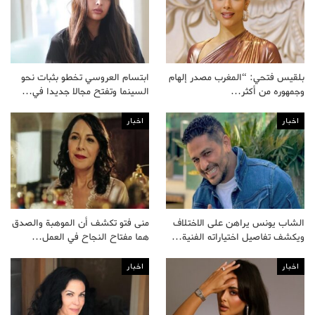
بلقيس فتحي: “المغرب مصدر إلهام
ابتسام العروسي تخطو بثبات نحو
وجمهوره من أكثر…
السينما وتفتح مجالا جديدا في…
اخبار
اخبار
الشاب يونس يراهن على الاختلاف
منى فتو تكشف أن الموهبة والصدق
ويكشف تفاصيل اختياراته الفنية…
هما مفتاح النجاح في العمل…
اخبار
اخبار