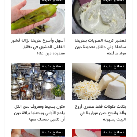
نصائح مفيدة
نصائح مفيدة
تحضير كريمة الحلويات بطريقة
أسهل وأسرع طريقة لإزالة قشور
ساهلة وفي دقائق معدودة دون
الفلفل المشوي في دقائق
مواد حافظة
معدودة دون عناء
نصائح مفيدة
نصائح مفيدة
بثلاث مكونات فقط حضري أروع
مكون بسيط ومعروف لدى الكل
وألذ وانجح جبن موزاريلا في
يلمع الأواني ويجعلها براقة دون
البيت بسهولة
أن تتعبي نفسك معها
نصائح مفيدة
نصائح مفيدة