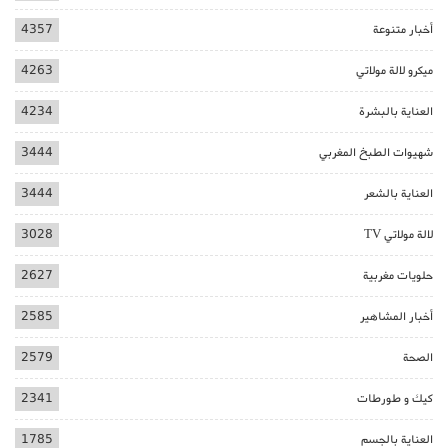
أخبار متنوعة
4357
ميكرو لالة مولاتي
4263
العناية بالبشرة
4234
شهيوات الطبخ المغربي
3444
العناية بالشعر
3444
لالة مولاتي TV
3028
حلويات مغربية
2627
أخبار المشاهير
2585
الصحة
2579
كيك و طورطات
2341
العناية بالجسم
1785