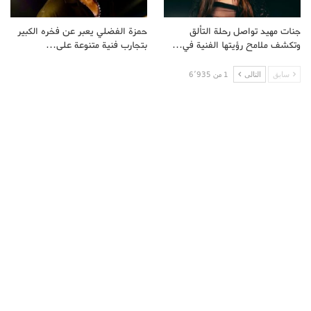
جنات مهيد تواصل رحلة التألق
حمزة الفضلي يعبر عن فخره الكبير
وتكشف ملامح رؤيتها الفنية في…
بتجارب فنية متنوعة على…
سابق
التالى
1 من 6٬935