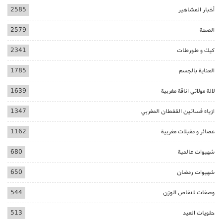
أخبار المشاهير
2585
الصحة
2579
كيك و طورطات
2341
العناية بالجسم
1785
لالة مولاتي اناقة مغربية
1639
ازياء فساتين القفطان المغربي
1347
عصائر و مقبلات مغربية
1162
شهيوات عالمية
680
شهيوات رمضان
650
وصفات لانقاص الوزن
544
حلويات العيد
513