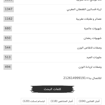
ازياء فساتين القفطان المغربي
1347
عصائر و مقبلات مغربية
1162
شهيوات عالمية
680
شهيوات رمضان
650
وصفات لانقاص الوزن
544
حلويات العيد
513
وصفات لزيادة الوزن
494
للاتصال بنا+212614999191
كلمات البحث
أخبار الفنانين
(104)
أخبار المشاهير
(118)
ابتسام تسكت
(120)