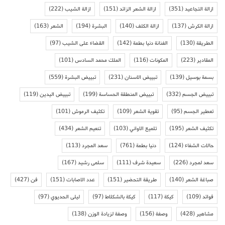
ازالة التجاعيد
(351)
ازالة الشعر الزائد
(151)
ازالة الشيب
(222)
ازالة الكرش
(137)
ازالة الكلف
(140)
البشرة
(194)
الشعر
(163)
الطريقة
(130)
الفنانة دنيا بطمة
(142)
القضاء على الشيب
(97)
المقادير
(223)
المكونات
(116)
الملك محمد السادس
(101)
بسمة بوسيل
(139)
تبييض الاسنان
(231)
تبييض البشرة
(559)
تبييض الجسم
(332)
تبييض المنطقة الحساسة
(199)
تبييض اليدين
(119)
تعطير الجسم
(95)
تقوية الشعر
(109)
تكثيف الرموش
(101)
تكثيف الشعر
(195)
تلميع الاواني
(103)
تنعيم الشعر
(434)
حالات الشفاء
(124)
دنيا بطمة
(761)
سعد المجرد
(113)
سعد لمجرد
(226)
سعيدة شرف
(111)
سلمى رشيد
(167)
صباغة الشعر
(140)
طريقة التحضير
(151)
عدد الاصابات
(151)
فن
(427)
فوائد
(109)
كيكة
(117)
كيكة بالشكلاط
(97)
ليلى الحديوي
(97)
مشاهير
(428)
وصفة
(156)
وصفة لزيادة الوزن
(138)