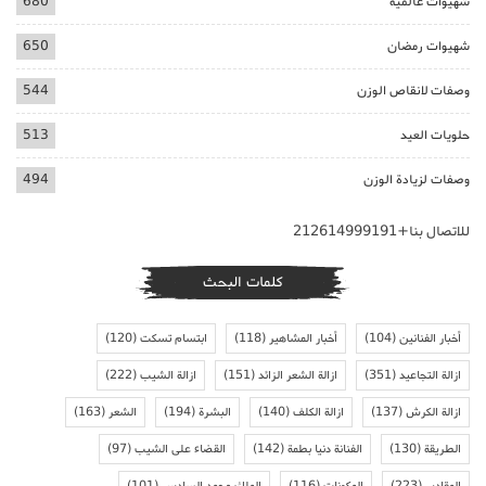
شهيوات عالمية
680
شهيوات رمضان
650
وصفات لانقاص الوزن
544
حلويات العيد
513
وصفات لزيادة الوزن
494
للاتصال بنا+212614999191
كلمات البحث
أخبار الفنانين
(104)
أخبار المشاهير
(118)
ابتسام تسكت
(120)
ازالة التجاعيد
(351)
ازالة الشعر الزائد
(151)
ازالة الشيب
(222)
ازالة الكرش
(137)
ازالة الكلف
(140)
البشرة
(194)
الشعر
(163)
الطريقة
(130)
الفنانة دنيا بطمة
(142)
القضاء على الشيب
(97)
المقادير
(223)
المكونات
(116)
الملك محمد السادس
(101)