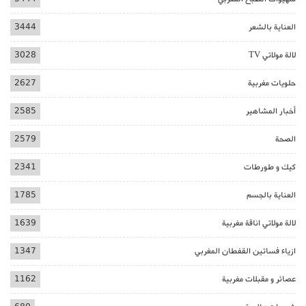
العناية بالشعر
3444
لالة مولاتي TV
3028
حلويات مغربية
2627
أخبار المشاهير
2585
الصحة
2579
كيك و طورطات
2341
العناية بالجسم
1785
لالة مولاتي اناقة مغربية
1639
ازياء فساتين القفطان المغربي
1347
عصائر و مقبلات مغربية
1162