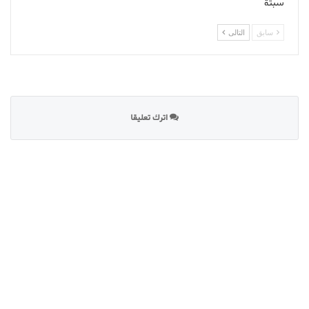
سبتة
سابق
التالى
اترك تعليقا