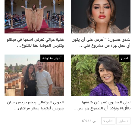
شذى حسون: “أحرص على أن يكون
هنية حراتي تفرض اسمها في ميلانو
أي عمل جزء من مشروع فني…
وتكرس الموضة لغة للتنوع…
اخبار
أخبار متنوعة
ليلى الحديوي تعبر عن شغفها
الدولي البرتغالي ونجم باريس سان
بالأزياء وتؤكد أن الطموح هو سر…
جيرمان فيتينيا يختار مراكش…
سابق
التالى
1 من 6٬935