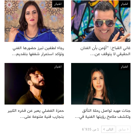
اخبار
اخبار
غاني القباج: “أؤمن بأن الفنان
رجاء لطفين تبرز حضورها الفني
الحقيقي لا يتوقف عن…
وتؤكد استمرار شغفها بتقديم…
اخبار
اخبار
جنات مهيد تواصل رحلة التألق
حمزة الفضلي يعبر عن فخره الكبير
وتكشف ملامح رؤيتها الفنية في…
بتجارب فنية متنوعة على…
سابق
التالى
1 من 6٬935