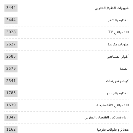
شهيوات الطبخ المغربي
3444
العناية بالشعر
3444
لالة مولاتي TV
3028
حلويات مغربية
2627
أخبار المشاهير
2585
الصحة
2579
كيك و طورطات
2341
العناية بالجسم
1785
لالة مولاتي اناقة مغربية
1639
ازياء فساتين القفطان المغربي
1347
عصائر و مقبلات مغربية
1162