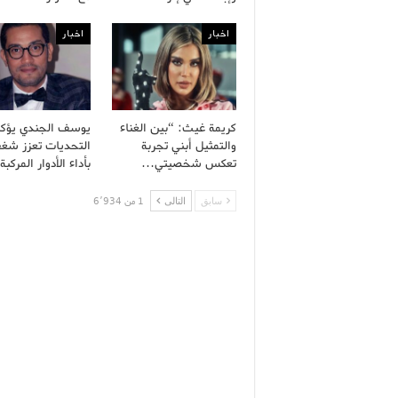
اخبار
اخبار
كريمة غيث: “بين الغناء
يوسف الجندي يؤكد
والتمثيل أبني تجربة
التحديات تعزز شغف
تعكس شخصيتي…
بأداء الأدوار المركب
سابق
التالى
1 من 6٬934