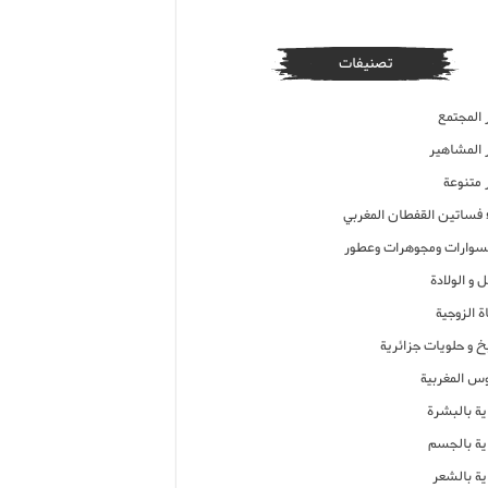
تصنيفات
 المجتمع
ر المشاهير
 متنوعة
ء فساتين القفطان المغربي
وارات ومجوهرات وعطور
 و الولادة
ة الزوجية
خ و حلويات جزائرية
وس المغربية
ية بالبشرة
اية بالجسم
ية بالشعر