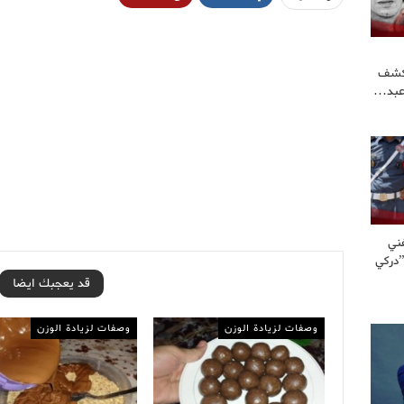
كشف
عبد…
ني
”دركي
قد يعجبك ايضا
وصفات لزيادة الوزن
وصفات لزيادة الوزن