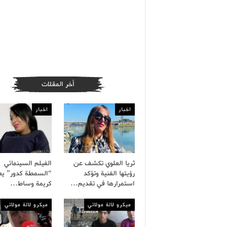
أخر المقلات
اخبار
اخبار
ثريا العلوي تكشف عن
الفيلم السينمائي
رؤيتها الفنية وتؤكد
“السمطة كدور” يع
استمرارها في تقديم…
كريمة وساط…
ميكرو لالة مولاتي
ميكرو لالة مولاتي