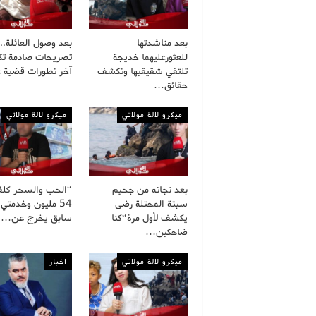
بعد مناشدتها
بعد وصول العائلة..
للعثورعليهما خديجة
تصريحات صادمة ت
تلتقي شقيقيها وتكشف
آخر تطورات قضية 
حقائق…
ميكرو لالة مولاتي
ميكرو لالة مولاتي
بعد نجاته من جحيم
“الحب والسحر كلف
سبتة المحتلة رضى
54 مليون وخدمتي
يكشف لأول مرة“كنا
سابق يخرج عن…
ضاحكين…
ميكرو لالة مولاتي
اخبار