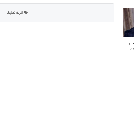
اترك تعليقا
 أن
ه
ة…