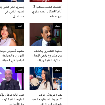
“عشت العــ..ــذاب 3
يسري المراكشي يع
أيام”الطفل أيوب يخرج
تميزه الفني في
عن صمته…
مسلسل…
اخبار
اخبار
سعيد الناصري يكشف
هانية قسومي تؤكد 
عن مشروع رقمي لإحياء
التوازن والصراحة 
الذاكرة الفنية ويؤكد…
نجاحها في الحياة…
اخبار
اخبار
لمياء خربوش تؤكد
عبد الإله عاجل يؤك
تقديرها للسيناريو الجيد
تجاربه الفنية تزداد ت
وإبداعه في إثراء…
مع الأدوار…