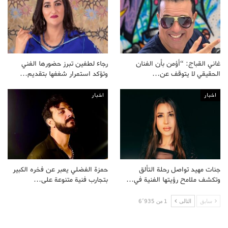
غاني القباج: “أؤمن بأن الفنان
رجاء لطفين تبرز حضورها الفني
الحقيقي لا يتوقف عن…
وتؤكد استمرار شغفها بتقديم…
اخبار
اخبار
جنات مهيد تواصل رحلة التألق
حمزة الفضلي يعبر عن فخره الكبير
وتكشف ملامح رؤيتها الفنية في…
بتجارب فنية متنوعة على…
سابق
التالى
1 من 6٬935