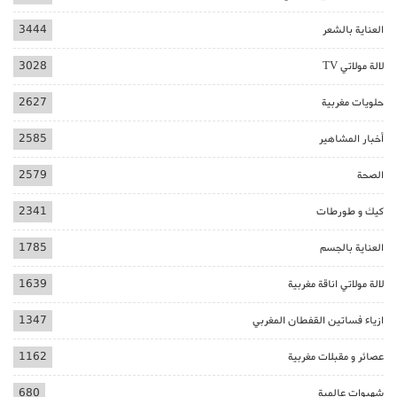
العناية بالشعر
3444
لالة مولاتي TV
3028
حلويات مغربية
2627
أخبار المشاهير
2585
الصحة
2579
كيك و طورطات
2341
العناية بالجسم
1785
لالة مولاتي اناقة مغربية
1639
ازياء فساتين القفطان المغربي
1347
عصائر و مقبلات مغربية
1162
شهيوات عالمية
680