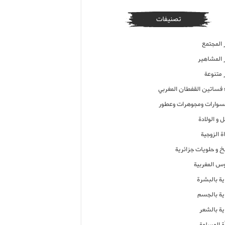
تصنيفات
 المجتمع
ر المشاهير
 متنوعة
ء فساتين القفطان المغربي
وارات ومجوهرات وعطور
 و الولادة
ة الزوجية
خ و حلويات جزائرية
وس المغربية
ية بالبشرة
اية بالجسم
ية بالشعر
ة المسلمة