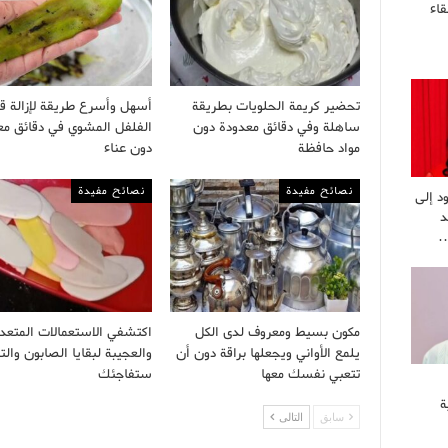
قاء
تحضير كريمة الحلويات بطريقة
أسهل وأسرع طريقة لإزالة ق
ساهلة وفي دقائق معدودة دون
الفلفل المشوي في دقائق مع
مواد حافظة
دون عناء
نصائح مفيدة
نصائح مفيدة
د إلى
د
…
مكون بسيط ومعروف لدى الكل
اكتشفي الاستعمالات المتعد
يلمع الأواني ويجعلها براقة دون أن
والعجيبة لبقايا الصابون والت
تتعبي نفسك معها
ستفاجئك
ة
سابق
التالى