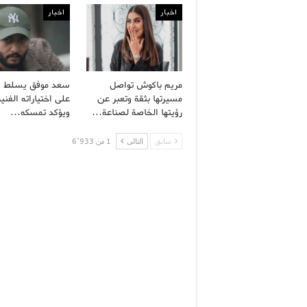
اخبار
اخبار
مريم باكوش تواصل
سعد موفق يسلط ا
مسيرتها بثقة وتعبر عن
على اختياراته الفنية
رؤيتها الخاصة لصناعة…
ويؤكد تمسكه…
سابق
التالى
1 من 6٬933