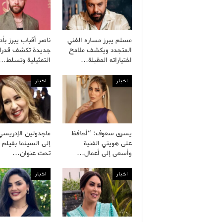
مسلم يبرز مساره الفني
ناصر أقباب يبرز بأدو
المتجدد ويكشف ملامح
جديدة تكشف قدرات
اختياراته المقبلة…
التمثيلية وتسلط…
اخبار
اخبار
يسرى سعوف: “أحافظ
ماجدولين الإدريسي
على هويتي الفنية
إلى السينما بفيلم 
وأسعى إلى أعمال…
تحت عنوان…
اخبار
اخبار