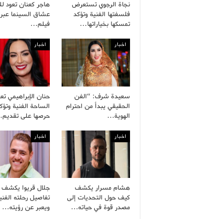
نجاة الرجوي تستعرض
هاجر كعنان تعود لل
فلسفتها الفنية وتؤكد
عشاق السينما عبر
تمسكها بخياراتها…
فيلم…
اخبار
اخبار
سعيدة شرف: “الفن
حنان الإبراهيمي تعو
الحقيقي يبدأ من احترام
الساحة الفنية وتؤك
الهوية…
حرصها على تقديم
اخبار
اخبار
هشام مسرار يكشف
جلال قريوا يكشف
كيف حول التحديات إلى
تفاصيل رحلته الفني
مصدر قوة في حياته…
ويعبر عن رؤيته…