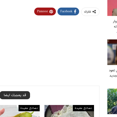
Pinterest
Facebook
شارك
ار
ه
 تعود
جديد
قد يعجبك ايضا
نصائح مفيدة
نصائح مفيدة