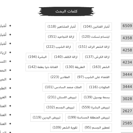
كلمات البحث
أخبار
6509
أخبار الفنانين
(104)
أخبار المشاهير
(118)
أخبا
ابتسام تسكت
(120)
ازالة التجاعيد
(351)
4358
أخبار
ازالة الشعر الزائد
(151)
ازالة الشيب
(222)
4258
ازيا
ازالة الكرش
(137)
ازالة الكلف
(140)
البشرة
(194)
اكسس
4234
الشعر
(163)
الطريقة
(130)
الفنانة دنيا بطمة
(142)
الحمل
3444
القضاء على الشيب
(97)
المقادير
(223)
الحيا
3444
المكونات
(116)
الملك محمد السادس
(101)
الطب
العر
بسمة بوسيل
(139)
تبييض الاسنان
(231)
3028
العنا
تبييض البشرة
(559)
تبييض الجسم
(332)
2627
العن
تبييض المنطقة الحساسة
(199)
تبييض اليدين
(119)
2585
العنا
تعطير الجسم
(95)
تقوية الشعر
(109)
المرأ