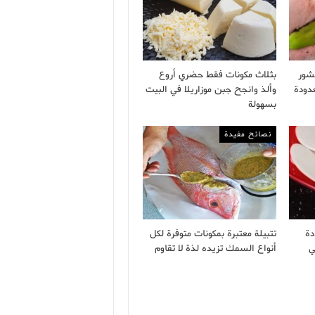
شور
بثلاث مكونات فقط حضري أروع
دودة
وألذ وانجح جبن موزاريلا في البيت
بسهولة
نصائح مفيدة
دة
تتبيلة معتبرة بمكونات متوفرة لكل
ي
أنواع السمك تزيده لذة لا تقاوم