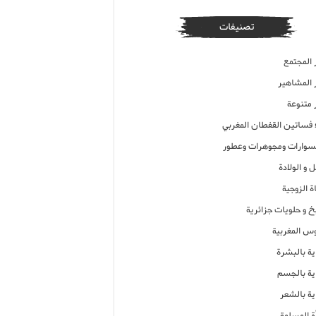
تصنيفات
 المجتمع
ر المشاهير
 متنوعة
ء فساتين القفطان المغربي
وارات ومجوهرات وعطور
 و الولادة
ة الزوجية
خ و حلويات جزائرية
وس المغربية
ية بالبشرة
اية بالجسم
ية بالشعر
ة المسلمة