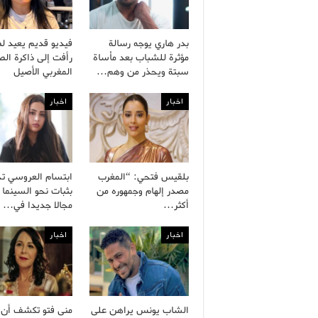
بدر هاري يوجه رسالة
فيديو قديم يعيد ل
مؤثرة للشباب بعد مأساة
رأفت إلى ذاكرة ال
سبتة ويحذر من وهم…
المغربي الأصيل
اخبار
اخبار
بلقيس فتحي: “المغرب
ابتسام العروسي ت
مصدر إلهام وجمهوره من
بثبات نحو السينما 
أكثر…
مجالا جديدا في…
اخبار
اخبار
الشاب يونس يراهن على
منى فتو تكشف أن