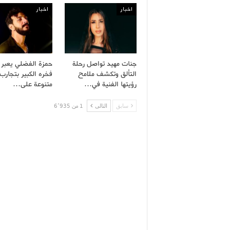
اخبار
اخبار
جنات مهيد تواصل رحلة
حمزة الفضلي يعبر
التألق وتكشف ملامح
فخره الكبير بتجارب 
رؤيتها الفنية في…
متنوعة على…
سابق
التالى
1 من 6٬935