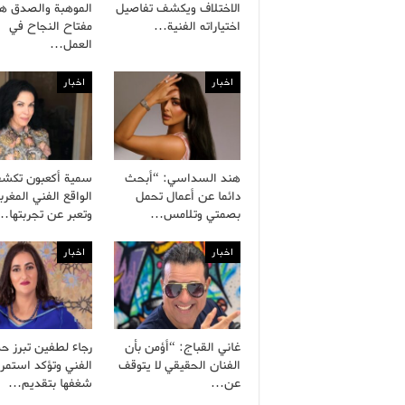
الاختلاف ويكشف تفاصيل
الموهبة والصدق هم
اختياراته الفنية…
مفتاح النجاح في
العمل…
اخبار
اخبار
هند السداسي: “أبحث
سمية أكعبون تكش
دائما عن أعمال تحمل
الواقع الفني المغرب
بصمتي وتلامس…
وتعبر عن تجربتها…
اخبار
اخبار
غاني القباج: “أؤمن بأن
رجاء لطفين تبرز ح
الفنان الحقيقي لا يتوقف
الفني وتؤكد استمرا
عن…
شغفها بتقديم…