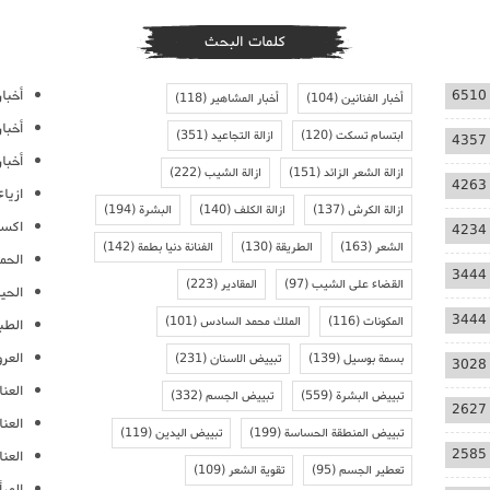
كلمات البحث
أخبار
6510
أخبار الفنانين
(104)
أخبار المشاهير
(118)
أخبا
ابتسام تسكت
(120)
ازالة التجاعيد
(351)
4357
أخبار
ازالة الشعر الزائد
(151)
ازالة الشيب
(222)
4263
ازيا
ازالة الكرش
(137)
ازالة الكلف
(140)
البشرة
(194)
اكسس
4234
الشعر
(163)
الطريقة
(130)
الفنانة دنيا بطمة
(142)
الحمل
3444
القضاء على الشيب
(97)
المقادير
(223)
الحيا
3444
المكونات
(116)
الملك محمد السادس
(101)
الطب
العر
بسمة بوسيل
(139)
تبييض الاسنان
(231)
3028
العنا
تبييض البشرة
(559)
تبييض الجسم
(332)
2627
العن
تبييض المنطقة الحساسة
(199)
تبييض اليدين
(119)
2585
العنا
تعطير الجسم
(95)
تقوية الشعر
(109)
المرأ