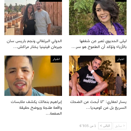
ليلى الحديوي تعبر عن شغفها
الدولي البرتغالي ونجم باريس سان
بالأزياء وتؤكد أن الطموح هو سر…
جيرمان فيتينيا يختار مراكش…
اخبار
اخبار
يسار لمغاري: “لا أبحث عن الضحك
إبراهيم بنمالك يكشف ملابسات
السريع بل عن كوميديا…
واقعة طنجة ويوضح حقيقة
الصفعة…
سابق
التالى
1 من 6٬935