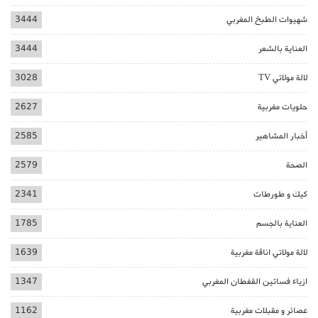
شهيوات الطبخ المغربي
3444
العناية بالشعر
3444
لالة مولاتي TV
3028
حلويات مغربية
2627
أخبار المشاهير
2585
الصحة
2579
كيك و طورطات
2341
العناية بالجسم
1785
لالة مولاتي اناقة مغربية
1639
ازياء فساتين القفطان المغربي
1347
عصائر و مقبلات مغربية
1162