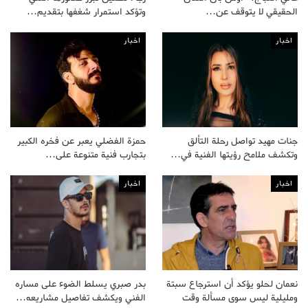
الحقيقي لا يتوقف عن…
وتؤكد استمرار شغفها بتقديم…
اخبار
اخبار
جنات مهيد تواصل رحلة التألق
حمزة الفضلي يعبر عن فخره الكبير
وتكشف ملامح رؤيتها الفنية في…
بتجارب فنية متنوعة على…
اخبار
اخبار
نعمان لحلو يؤكد أن استرجاع سبتة
بدر صبري يسلط الضوء على مساره
ومليلية ليس سوى مسألة وقت
الفني ويكشف تفاصيل مشاريعه…