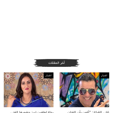
أخر المقلات
اخبار
اخبار
غاني القباج: “أؤمن بأن الفنان
رجاء لطفين تبرز حضورها الفني