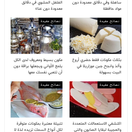
ساهلة وفي دقائق معدودة دون
الفلفل المشوي في دقائق
مواد حافظة
معدودة دون عناء
نصائح مفيدة
نصائح مفيدة
بثلاث مكونات فقط حضري أروع
مكون بسيط ومعروف لدى الكل
وألذ وانجح جبن موزاريلا في
يلمع الأواني ويجعلها براقة دون
البيت بسهولة
أن تتعبي نفسك معها
نصائح مفيدة
نصائح مفيدة
اكتشفي الاستعمالات المتعددة
تتبيلة معتبرة بمكونات متوفرة
والعجيبة لبقايا الصابون والتي
لكل أنواع السمك تزيده لذة لا