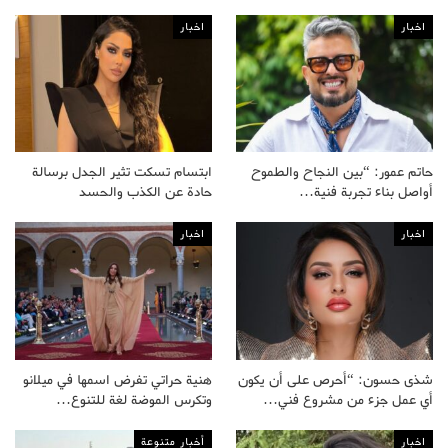
اخبار
اخبار
حاتم عمور: “بين النجاح والطموح
ابتسام تسكت تثير الجدل برسالة
أواصل بناء تجربة فنية…
حادة عن الكذب والحسد
اخبار
اخبار
شذى حسون: “أحرص على أن يكون
هنية حراتي تفرض اسمها في ميلانو
أي عمل جزء من مشروع فني…
وتكرس الموضة لغة للتنوع…
اخبار
أخبار متنوعة