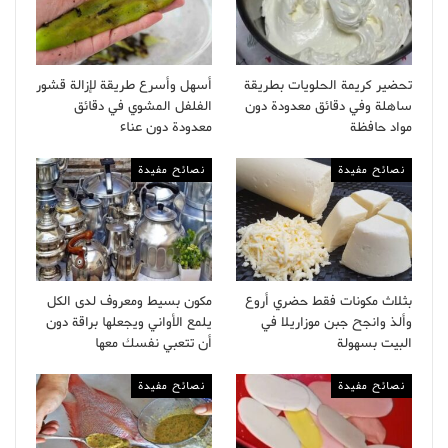
تحضير كريمة الحلويات بطريقة
أسهل وأسرع طريقة لإزالة قشور
ساهلة وفي دقائق معدودة دون
الفلفل المشوي في دقائق
مواد حافظة
معدودة دون عناء
نصائح مفيدة
نصائح مفيدة
بثلاث مكونات فقط حضري أروع
مكون بسيط ومعروف لدى الكل
وألذ وانجح جبن موزاريلا في
يلمع الأواني ويجعلها براقة دون
البيت بسهولة
أن تتعبي نفسك معها
نصائح مفيدة
نصائح مفيدة