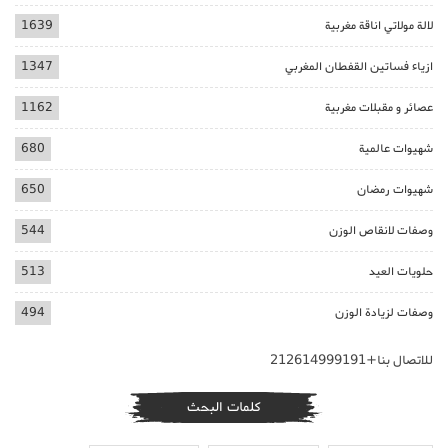
لالة مولاتي اناقة مغربية
1639
ازياء فساتين القفطان المغربي
1347
عصائر و مقبلات مغربية
1162
شهيوات عالمية
680
شهيوات رمضان
650
وصفات لانقاص الوزن
544
حلويات العيد
513
وصفات لزيادة الوزن
494
للاتصال بنا+212614999191
كلمات البحث