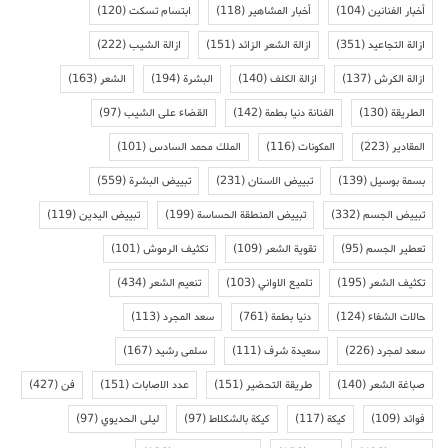
أخبار الفنانين
(104)
أخبار المشاهير
(118)
ابتسام تسكت
(120)
ازالة التجاعيد
(351)
ازالة الشعر الزائد
(151)
ازالة الشيب
(222)
ازالة الكرش
(137)
ازالة الكلف
(140)
البشرة
(194)
الشعر
(163)
الطريقة
(130)
الفنانة دنيا بطمة
(142)
القضاء على الشيب
(97)
المقادير
(223)
المكونات
(116)
الملك محمد السادس
(101)
بسمة بوسيل
(139)
تبييض الاسنان
(231)
تبييض البشرة
(559)
تبييض الجسم
(332)
تبييض المنطقة الحساسة
(199)
تبييض اليدين
(119)
تعطير الجسم
(95)
تقوية الشعر
(109)
تكثيف الرموش
(101)
تكثيف الشعر
(195)
تلميع الاواني
(103)
تنعيم الشعر
(434)
حالات الشفاء
(124)
دنيا بطمة
(761)
سعد المجرد
(113)
سعد لمجرد
(226)
سعيدة شرف
(111)
سلمى رشيد
(167)
صباغة الشعر
(140)
طريقة التحضير
(151)
عدد الاصابات
(151)
فن
(427)
فوائد
(109)
كيكة
(117)
كيكة بالشكلاط
(97)
ليلى الحديوي
(97)