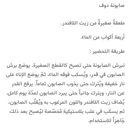
صابونة دوف
ملعقةٌ صغيرةٌ من زيت اللافندر.
أربعة أكواب من الماء.
طريقة التحضير :
تبرش الصابونة حتى تصبح كالقطع الصغيرة. يوضع برش
الصابون في قدر، ويُسكب فوقه الماء، ثمّ يوضع الإناء على
نار خفيفة ويُترك حتى يذوب الصابون تماماً. يرفع القدر
عن النار، ويترك جانباً حتى يبرد الصابون لمدّة يوم كامل.
يُضاف زيت اللافندر واللون المرغوب به ويُقلّب الصابون،
ثم يسكب في علب بلاستيكية مُخصّصة ليُصبح بعد ذلك
جَاهزاً للاستخدام.