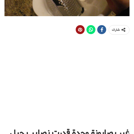
شارك
غير بصابونة وحدة قدرت نصايب جيل