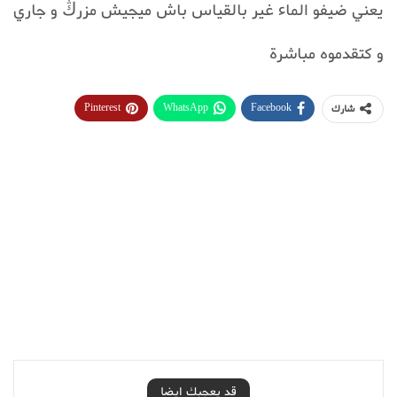
يعني ضيفو الماء غير بالقياس باش ميجيش مزرڭ و جاري
و كتقدموه مباشرة
Pinterest
WhatsApp
Facebook
شارك
قد يعجبك ايضا