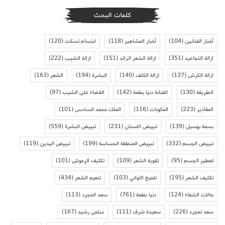
كلمات البحث
أخبار الفنانين
(104)
أخبار المشاهير
(118)
ابتسام تسكت
(120)
ازالة التجاعيد
(351)
ازالة الشعر الزائد
(151)
ازالة الشيب
(222)
ازالة الكرش
(137)
ازالة الكلف
(140)
البشرة
(194)
الشعر
(163)
الطريقة
(130)
الفنانة دنيا بطمة
(142)
القضاء على الشيب
(97)
المقادير
(223)
المكونات
(116)
الملك محمد السادس
(101)
بسمة بوسيل
(139)
تبييض الاسنان
(231)
تبييض البشرة
(559)
تبييض الجسم
(332)
تبييض المنطقة الحساسة
(199)
تبييض اليدين
(119)
تعطير الجسم
(95)
تقوية الشعر
(109)
تكثيف الرموش
(101)
تكثيف الشعر
(195)
تلميع الاواني
(103)
تنعيم الشعر
(434)
حالات الشفاء
(124)
دنيا بطمة
(761)
سعد المجرد
(113)
سعد لمجرد
(226)
سعيدة شرف
(111)
سلمى رشيد
(167)