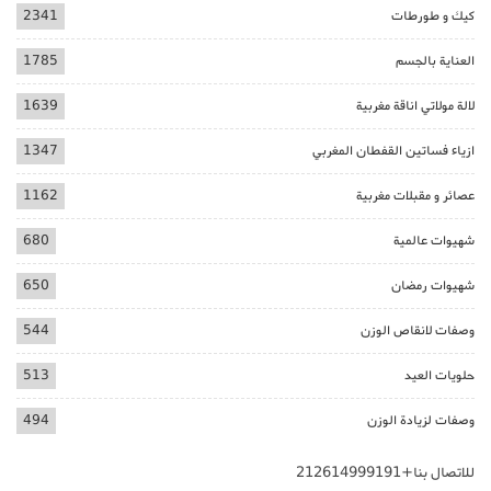
كيك و طورطات
2341
العناية بالجسم
1785
لالة مولاتي اناقة مغربية
1639
ازياء فساتين القفطان المغربي
1347
عصائر و مقبلات مغربية
1162
شهيوات عالمية
680
شهيوات رمضان
650
وصفات لانقاص الوزن
544
حلويات العيد
513
وصفات لزيادة الوزن
494
للاتصال بنا+212614999191