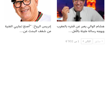
هشام الوالي يعبر عن فخره بالمغرب
إدريس الروخ: “أصنع تجاربي الفنية
ويوجه رسالة مليئة بالأمل…
من شغف البحث عن…
سابق
التالى
1 من 6٬932