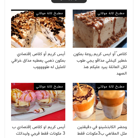
مطبخ لالة مولاتي
مطبخ لالة مولاتي
كلاص ّأو ايس كريم روعة بمكون
أيس كريم أو كلاص إقتصادي
خطير كيخلي مذاقو يجي طوب
بمكون ذهبي يعطيه مذاق خرافي
لكل العائلة يبرد عليكم هذ
لامثيل له طوووووب
الصهد
مطبخ لالة مولاتي
مطبخ لالة مولاتي
وحضر الكابتشينو في دقيقتين
أيس كريم او كلاص إقتصادي ب
مثل المقاهي ب3مكونات فقط
3 مكونات فقط فرجي وليداتك