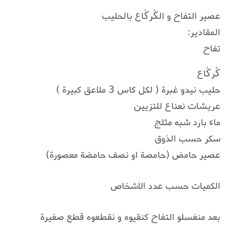
عصير التفاح و الڭرڭاع بالحليب
المقادير:
تفاح
ڭرڭاع
حليب نيدو غبرة ( لكل كاس 3 ملاعق كبيرة )
عريشات نعناع للتزيين
ماء بارد شبه مثلج
سكر حسب الذوق
عصير حامض (حامصة او نصف حامضة معصورة)
الكميات حسب عدد الاشخاص
بعد منغسلو التفاح كنقيوه و نقطعوه قطع صغيرة