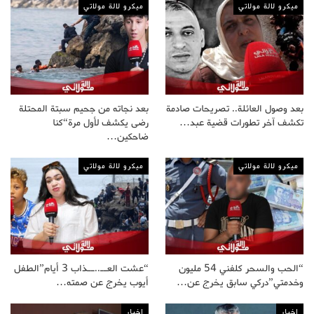
ميكرو لالة مولاتي
ميكرو لالة مولاتي
بعد وصول العائلة.. تصريحات صادمة
بعد نجاته من جحيم سبتة المحتلة
تكشف آخر تطورات قضية عبد…
رضى يكشف لأول مرة“كنا
ضاحكين…
ميكرو لالة مولاتي
ميكرو لالة مولاتي
“الحب والسحر كلفني 54 مليون
“عشت العــ..ــذاب 3 أيام”الطفل
وخدمتي”دركي سابق يخرج عن…
أيوب يخرج عن صمته…
اخبار
اخبار