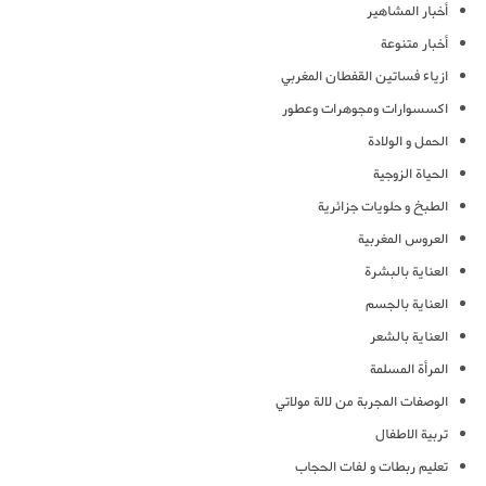
أخبار المشاهير
أخبار متنوعة
ازياء فساتين القفطان المغربي
اكسسوارات ومجوهرات وعطور
الحمل و الولادة
الحياة الزوجية
الطبخ و حلويات جزائرية
العروس المغربية
العناية بالبشرة
العناية بالجسم
العناية بالشعر
المرأة المسلمة
الوصفات المجربة من لالة مولاتي
تربية الاطفال
تعليم ربطات و لفات الحجاب