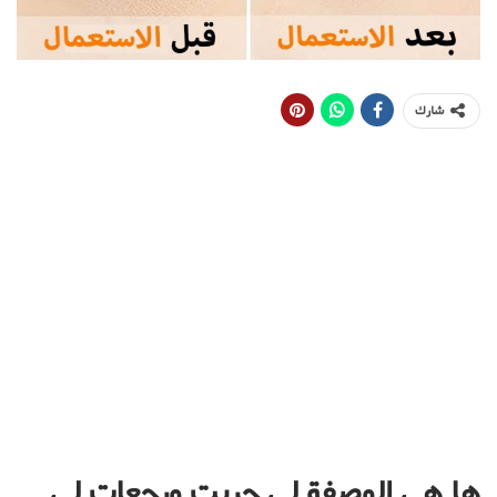
شارك
ها هي الوصفة لي جربت ورجعات لي