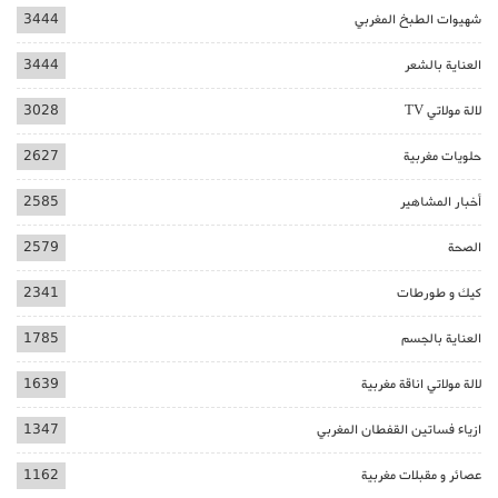
شهيوات الطبخ المغربي
3444
العناية بالشعر
3444
لالة مولاتي TV
3028
حلويات مغربية
2627
أخبار المشاهير
2585
الصحة
2579
كيك و طورطات
2341
العناية بالجسم
1785
لالة مولاتي اناقة مغربية
1639
ازياء فساتين القفطان المغربي
1347
عصائر و مقبلات مغربية
1162