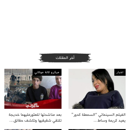
أخر المقلات
اخبار
ميكرو لالة مولاتي
الفيلم السينمائي “السمطة كدور”
بعد مناشدتها للعثورعليهما خديجة
يعيد كريمة وساط…
تلتقي شقيقيها وتكشف حقائق…