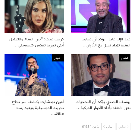
عبد الإله عاجل يؤكد أن تجاربه
كريمة غيث: “بين الغناء والتمثيل
الفنية تزداد تميزا مع الأدوار…
أبني تجربة تعكس شخصيتي…
اخبار
اخبار
يوسف الجندي يؤكد أن التحديات
أمين بودشارت يكشف سر نجاح
تعزز شغفه بأداء الأدوار المركبة…
تجربته الموسيقية ويعيد رسم
علاقة…
سابق
التالى
1 من 6٬934