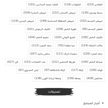
المقادير
(223)
المكونات
(116)
الملك محمد السادس
(101)
بسمة بوسيل
(139)
تبييض الاسنان
(231)
تبييض البشرة
(559)
تبييض الجسم
(332)
تبييض المنطقة الحساسة
(199)
تبييض اليدين
(119)
تعطير الجسم
(95)
تقوية الشعر
(109)
تكثيف الرموش
(101)
تكثيف الشعر
(195)
تلميع الاواني
(103)
تنعيم الشعر
(434)
حالات الشفاء
(124)
دنيا بطمة
(761)
سعد المجرد
(113)
سعد لمجرد
(226)
سعيدة شرف
(111)
سلمى رشيد
(167)
صباغة الشعر
(140)
طريقة التحضير
(151)
عدد الاصابات
(151)
فن
(427)
فوائد
(109)
كيكة
(117)
كيكة بالشكلاط
(97)
ليلى الحديوي
(97)
مشاهير
(428)
وصفة
(156)
وصفة لزيادة الوزن
(138)
تصنيفات
أخبار المجتمع