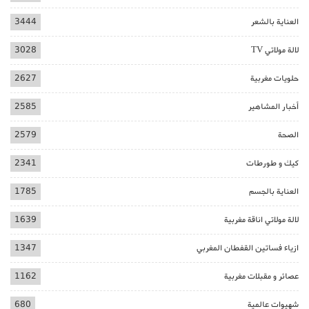
العناية بالشعر
3444
لالة مولاتي TV
3028
حلويات مغربية
2627
أخبار المشاهير
2585
الصحة
2579
كيك و طورطات
2341
العناية بالجسم
1785
لالة مولاتي اناقة مغربية
1639
ازياء فساتين القفطان المغربي
1347
عصائر و مقبلات مغربية
1162
شهيوات عالمية
680