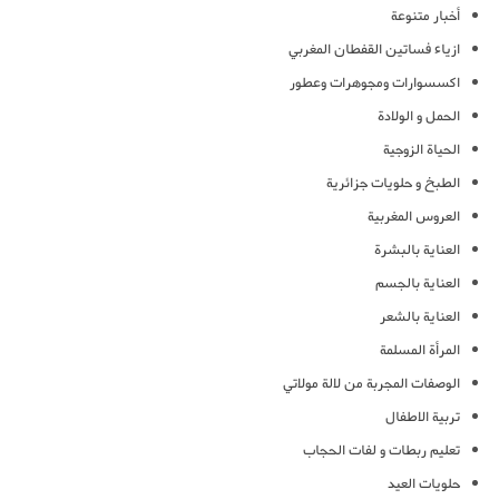
أخبار متنوعة
ازياء فساتين القفطان المغربي
اكسسوارات ومجوهرات وعطور
الحمل و الولادة
الحياة الزوجية
الطبخ و حلويات جزائرية
العروس المغربية
العناية بالبشرة
العناية بالجسم
العناية بالشعر
المرأة المسلمة
الوصفات المجربة من لالة مولاتي
تربية الاطفال
تعليم ربطات و لفات الحجاب
حلويات العيد