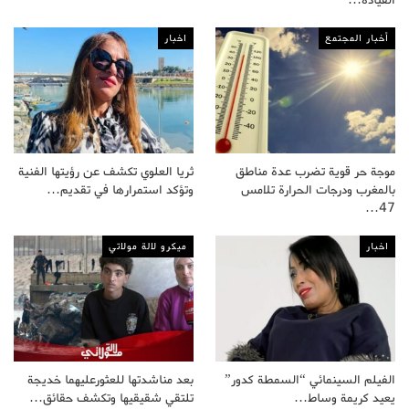
القيادة…
أخبار المجتمع
اخبار
موجة حر قوية تضرب عدة مناطق
ثريا العلوي تكشف عن رؤيتها الفنية
بالمغرب ودرجات الحرارة تلامس
وتؤكد استمرارها في تقديم…
47…
اخبار
ميكرو لالة مولاتي
الفيلم السينمائي “السمطة كدور”
بعد مناشدتها للعثورعليهما خديجة
يعيد كريمة وساط…
تلتقي شقيقيها وتكشف حقائق…