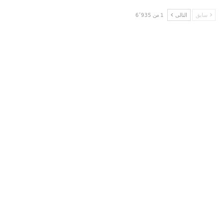
سابق
التالى
1 من 6٬935