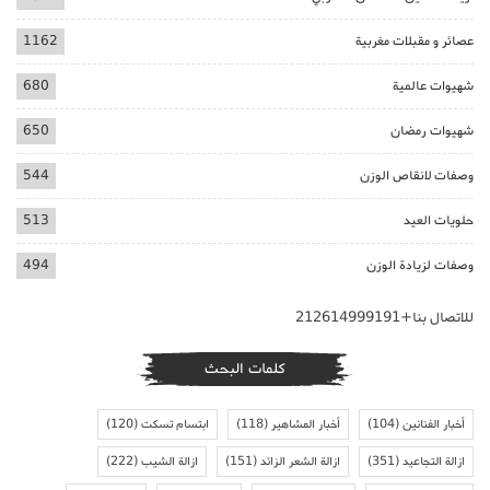
عصائر و مقبلات مغربية
1162
شهيوات عالمية
680
شهيوات رمضان
650
وصفات لانقاص الوزن
544
حلويات العيد
513
وصفات لزيادة الوزن
494
للاتصال بنا+212614999191
كلمات البحث
أخبار الفنانين
(104)
أخبار المشاهير
(118)
ابتسام تسكت
(120)
ازالة التجاعيد
(351)
ازالة الشعر الزائد
(151)
ازالة الشيب
(222)