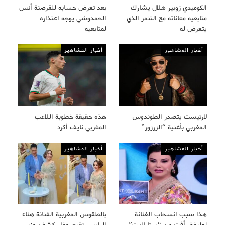
الكوميدي زوبير هلال يشارك
بعد تعرض حسابه للقرصنة أنس
متابعيه معاناته مع التنمر الذي
الحمدوشي يوجه اعتذاره
يتعرض له
لمتابعيه
أخبار المشاهير
أخبار المشاهير
لارتيست يتصدر الطوندوس
هذه حقيقة خطوبة اللاعب
المغربي بأغنية “الزرزور”
المغربي نايف أكرد
أخبار المشاهير
أخبار المشاهير
هذا سبب انسحاب الفنانة
بالطقوس المغربية الفنانة هناء
لطيفة رأفت من “ستارلايت”
الرايس تقيم حفل كشف جنس