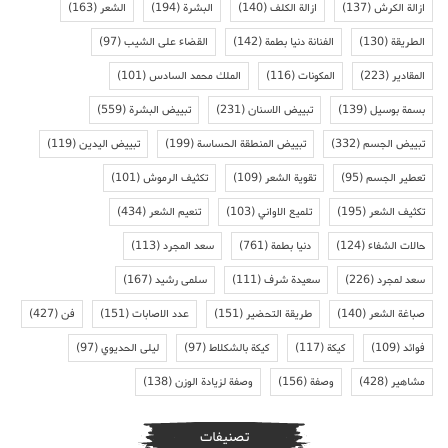
ازالة الكرش
(137)
ازالة الكلف
(140)
البشرة
(194)
الشعر
(163)
الطريقة
(130)
الفنانة دنيا بطمة
(142)
القضاء على الشيب
(97)
المقادير
(223)
المكونات
(116)
الملك محمد السادس
(101)
بسمة بوسيل
(139)
تبييض الاسنان
(231)
تبييض البشرة
(559)
تبييض الجسم
(332)
تبييض المنطقة الحساسة
(199)
تبييض اليدين
(119)
تعطير الجسم
(95)
تقوية الشعر
(109)
تكثيف الرموش
(101)
تكثيف الشعر
(195)
تلميع الاواني
(103)
تنعيم الشعر
(434)
حالات الشفاء
(124)
دنيا بطمة
(761)
سعد المجرد
(113)
سعد لمجرد
(226)
سعيدة شرف
(111)
سلمى رشيد
(167)
صباغة الشعر
(140)
طريقة التحضير
(151)
عدد الاصابات
(151)
فن
(427)
فوائد
(109)
كيكة
(117)
كيكة بالشكلاط
(97)
ليلى الحديوي
(97)
مشاهير
(428)
وصفة
(156)
وصفة لزيادة الوزن
(138)
تصنيفات