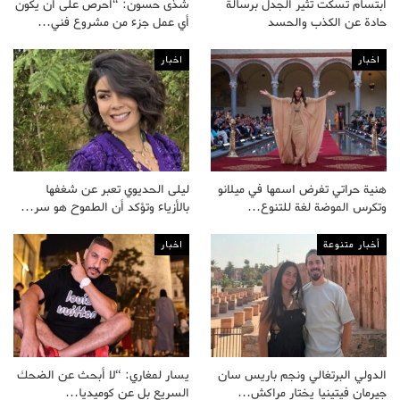
ابتسام تسكت تثير الجدل برسالة
شذى حسون: “أحرص على أن يكون
حادة عن الكذب والحسد
أي عمل جزء من مشروع فني…
اخبار
اخبار
هنية حراتي تفرض اسمها في ميلانو
ليلى الحديوي تعبر عن شغفها
وتكرس الموضة لغة للتنوع…
بالأزياء وتؤكد أن الطموح هو سر…
أخبار متنوعة
اخبار
الدولي البرتغالي ونجم باريس سان
يسار لمغاري: “لا أبحث عن الضحك
جيرمان فيتينيا يختار مراكش…
السريع بل عن كوميديا…