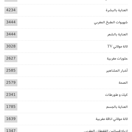
العناية بالبشرة
4234
شهيوات الطبخ المغربي
3444
العناية بالشعر
3444
لالة مولاتي TV
3028
حلويات مغربية
2627
أخبار المشاهير
2585
الصحة
2579
كيك و طورطات
2341
العناية بالجسم
1785
لالة مولاتي اناقة مغربية
1639
ازياء فساتين القفطان المغربي
1347