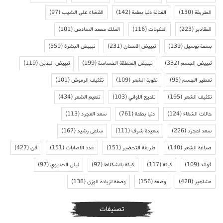
الطريقة
(130)
الفنانة دنيا بطمة
(142)
القضاء على الشيب
(97)
المقادير
(223)
المكونات
(116)
الملك محمد السادس
(101)
بسمة بوسيل
(139)
تبييض الاسنان
(231)
تبييض البشرة
(559)
تبييض الجسم
(332)
تبييض المنطقة الحساسة
(199)
تبييض اليدين
(119)
تعطير الجسم
(95)
تقوية الشعر
(109)
تكثيف الرموش
(101)
تكثيف الشعر
(195)
تلميع الاواني
(103)
تنعيم الشعر
(434)
حالات الشفاء
(124)
دنيا بطمة
(761)
سعد المجرد
(113)
سعد لمجرد
(226)
سعيدة شرف
(111)
سلمى رشيد
(167)
صباغة الشعر
(140)
طريقة التحضير
(151)
عدد الاصابات
(151)
فن
(427)
فوائد
(109)
كيكة
(117)
كيكة بالشكلاط
(97)
ليلى الحديوي
(97)
مشاهير
(428)
وصفة
(156)
وصفة لزيادة الوزن
(138)
تصنيفات