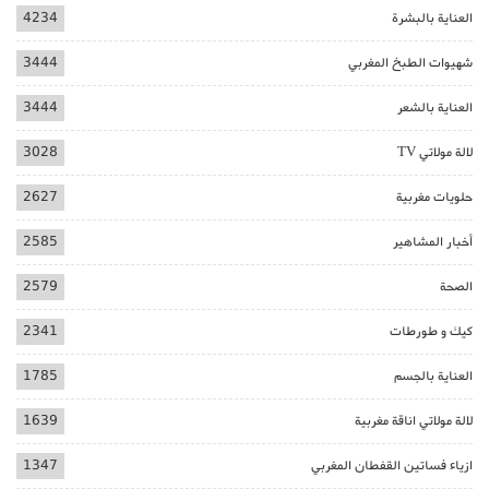
العناية بالبشرة
4234
شهيوات الطبخ المغربي
3444
العناية بالشعر
3444
لالة مولاتي TV
3028
حلويات مغربية
2627
أخبار المشاهير
2585
الصحة
2579
كيك و طورطات
2341
العناية بالجسم
1785
لالة مولاتي اناقة مغربية
1639
ازياء فساتين القفطان المغربي
1347