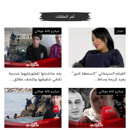
أخر المقلات
اخبار
ميكرو لالة مولاتي
الفيلم السينمائي “السمطة كدور”
بعد مناشدتها للعثورعليهما خديجة
يعيد كريمة وساط…
تلتقي شقيقيها وتكشف حقائق…
ميكرو لالة مولاتي
ميكرو لالة مولاتي