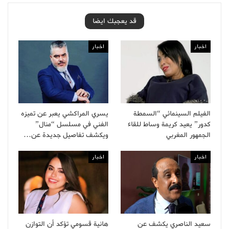
قد يعجبك ايضا
اخبار
اخبار
الفيلم السينمائي “السمطة
يسري المراكشي يعبر عن تميزه
كدور” يعيد كريمة وساط للقاء
الفني في مسلسل “منال”
الجمهور المغربي
ويكشف تفاصيل جديدة عن…
اخبار
اخبار
سعيد الناصري يكشف عن
هانية قسومي تؤكد أن التوازن