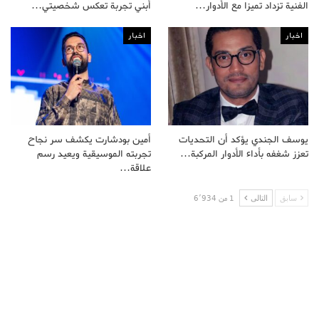
الفنية تزداد تميزا مع الأدوار…
أبني تجربة تعكس شخصيتي…
اخبار
اخبار
يوسف الجندي يؤكد أن التحديات
أمين بودشارت يكشف سر نجاح
تعزز شغفه بأداء الأدوار المركبة…
تجربته الموسيقية ويعيد رسم
علاقة…
سابق
التالى
1 من 6٬934