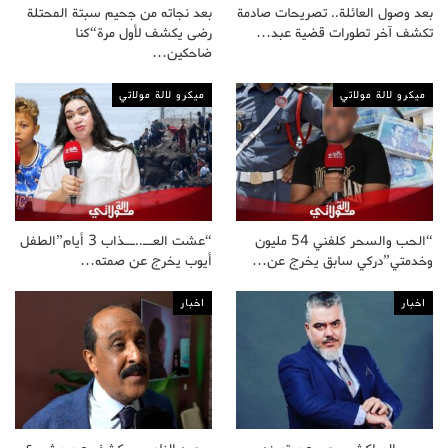
بعد وصول العائلة.. تصريحات صادمة
بعد نجاته من جحيم سبتة المحتلة
تكشف آخر تطورات قضية عبد…
رضى يكشف لأول مرة“كنا
ضاحكين…
ميكرو لالة مولاتي
ميكرو لالة مولاتي
“الحب والسحر كلفني 54 مليون
“عشت العــ..ــذاب 3 أيام”الطفل
وخدمتي”دركي سابق يخرج عن…
أيوب يخرج عن صمته…
اخبار
اخبار