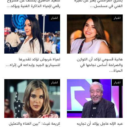
يسري المراكشي يعبر عن تميزه
سعيد الناصري يكشف عن مشروع
الفني في مسلسل…
رقمي لإحياء الذاكرة الفنية ويؤكد…
اخبار
اخبار
هانية قسومي تؤكد أن التوازن
لمياء خربوش تؤكد تقديرها
والصراحة أساس نجاحها في
للسيناريو الجيد وإبداعه في إثراء…
الحياة…
اخبار
اخبار
عبد الإله عاجل يؤكد أن تجاربه
كريمة غيث: “بين الغناء والتمثيل